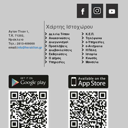
Χάρτης Ιστοχώρου
Αγίου Τίτου 1,
Δελτία Τύπου
Κ.Ε.Π.
Τ.Κ. 71202,
Ανακοινώσεις
Τηλέφωνα
Ηράκλειο
Διαγωνισμοί
e-Υπηρεσίες
Τηλ.: 2813-409000
Προσλήψεις
e-Αιτήματα
email:
info@heraklion.gr
Διαβουλεύσεις
Η Πόλη
Εκδηλώσεις
Ιστορία
Ο Δήμος
Κνωσός
Υπηρεσίες
Μουσεία