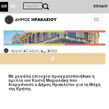
GR
EN
ΕΙΣΟΔΟΣ
Ο
Toggle
ΔΗΜΟΣ
navigati
Δελτία
Τύπου
Αρχείο
...
Αρχική
Ο Δήμος
2022
2026
2025
2024
2023
Με μεγάλη επιτυχία πραγματοποιήθηκε η
ομιλία του Κωστή Μαμαλάκη που
2022
διοργάνωσε ο Δήμος Ηρακλείου για τη Μάχη
2021
της Κρήτης
2020
2019