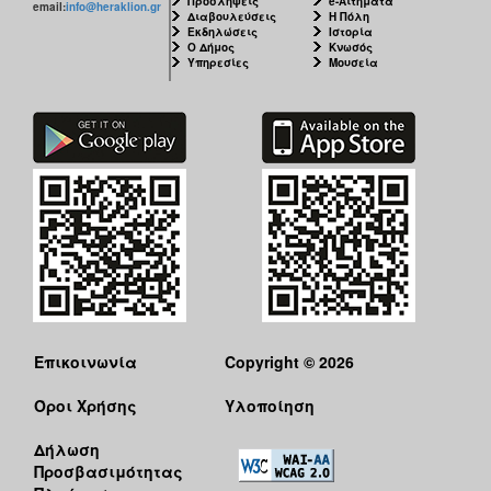
Προσλήψεις
e-Αιτήματα
email:
info@heraklion.gr
Διαβουλεύσεις
Η Πόλη
Εκδηλώσεις
Ιστορία
Ο Δήμος
Κνωσός
Υπηρεσίες
Μουσεία
Επικοινωνία
Copyright © 2026
Όροι Χρήσης
Υλοποίηση
Δήλωση
Προσβασιμότητας