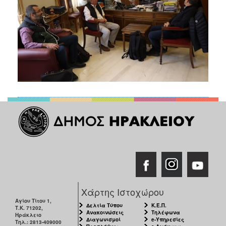
Χάρτης Ιστοχώρου
Αγίου Τίτου 1,
Δελτία Τύπου
Κ.Ε.Π.
Τ.Κ. 71202,
Ανακοινώσεις
Τηλέφωνα
Ηράκλειο
Διαγωνισμοί
e-Υπηρεσίες
Τηλ.: 2813-409000