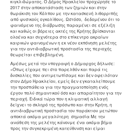
κιγκλιδώματος. O Δήμος Ηρακλείου προχώρησε το
2017 στην αποκατάσταση των ζημιών και στην
θωράκιση του Κόλπου με την κατασκευή λιθορριπής
από φυσικούς ογκολίθους. Ωστόσο, δεδομένου ότι το
φαινόμενο της διάβρωσης παραμένει σε εξέλιξη
και καθώς οι βόρειες ακτές της Κρήτης βρίσκονται
ολοένα και συχνότερα στο επίκεντρο ακραίων
καιρικών φαινομένων η εκ νέου εκπόνηση μελέτης
για την αντιδιαβρωτική προστασία της περιοχής
θεωρείται επιβεβλημένη.
Αμέσως μετά την υπογραφή ο Δήμαρχος δήλωσε:
«Όπως είχαμε πει στο παρελθόν και παρά τις
δυσκολίες που αντιμετωπίσαμε και δεν οφειλόταν
στον Δήμο Ηρακλείου, εμείς δεν εγκαταλείπουμε
την προσπάθεια για την πραγματοποίηση ενός
έργου πολύ σημαντικού όσο και απαραίτητου για την
περιοχή. Ειδικά τώρα που η κλιματική αλλαγή
δείχνει το σκληρό της πρόσωπο και στην Κρήτη, η
αντιδιαβρωτική προστασία του παράκτιου μετώπου
αποκτά ακόμα μεγαλύτερη σημασία Με την
ανάθεση της μελέτης κάνουμε ένα ακόμα βήμα
προς την συγκεκριμένη κατεύθυνση και είμαι