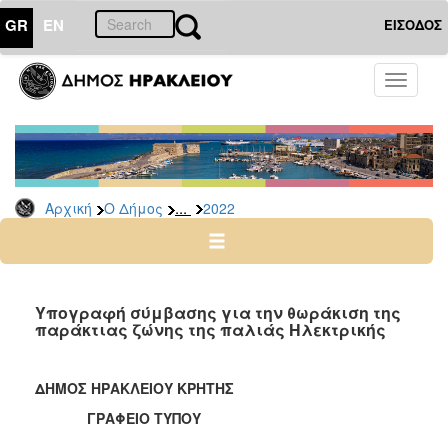
GR
EN
ΕΙΣΟΔΟΣ
Ο
Toggle
ΔΗΜΟΣ
navigati
Δελτία
Τύπου
Αρχείο
...
Αρχική
Ο Δήμος
2022
2026
2025
2024
2023
Υπογραφή σύμβασης για την θωράκιση της
παράκτιας ζώνης της παλιάς Ηλεκτρικής
2022
2021
ΔΗΜΟΣ ΗΡΑΚΛΕΙΟΥ ΚΡΗΤΗΣ
2020
ΓΡΑΦΕΙΟ ΤΥΠΟΥ
2019