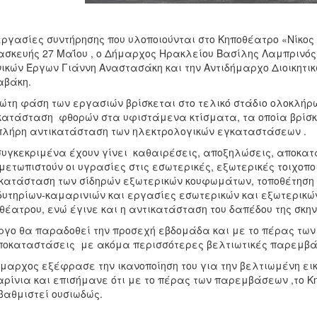
εργασίες συντήρησης που υλοποιούνται στο Κηποθέατρο «Νίκος
σκευής 27 Μαΐου , ο Δήμαρχος Ηρακλείου Βασίλης Λαμπρινός 
ικών Έργων Γιάννη Αναστασάκη και την Αντιδήμαρχο Διοικητι
αβάκη.
ώτη φάση των εργασιών βρίσκεται στο τελικό στάδιο ολοκλή
ατάσταση φθορών στα υφιστάμενα κτίσματα, τα οποία βρίσκον
πλήρη αντικατάσταση των ηλεκτρολογικών εγκαταστάσεων .
συγκεκριμένα έχουν γίνει καθαιρέσεις, αποξηλώσεις, αποκατ
μετωπιστούν οι υγρασίες στις εσωτερικές, εξωτερικές τοιχοπο
κατάσταση των σίδηρών εξωτερικών κουφωμάτων, τοποθέτηση 
υτηρίων-καμαρινιών και εργασίες εσωτερικών και εξωτερικώ
θέατρου, ενώ έγινε και η αντικατάσταση του δαπέδου της σκην
ργο θα παραδοθεί την προσεχή εβδομάδα και με το πέρας τω
ποκαταστάσεις με ακόμα περισσότερες βελτιωτικές παρεμβά
μαρχος εξέφρασε την ικανοποίηση του για την βελτιωμένη ει
ρίνια και επισήμανε ότι με το πέρας των παρεμβάσεων ,το Κ
αθμιστεί ουσιωδώς.