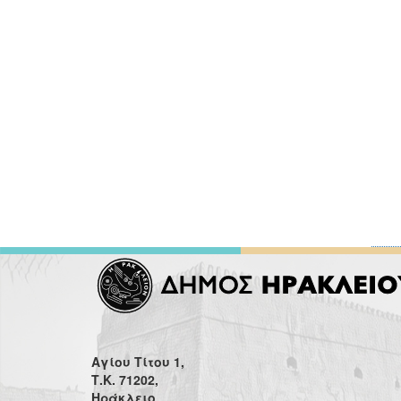
Αγίου Τίτου 1,
Τ.Κ. 71202,
Ηράκλειο