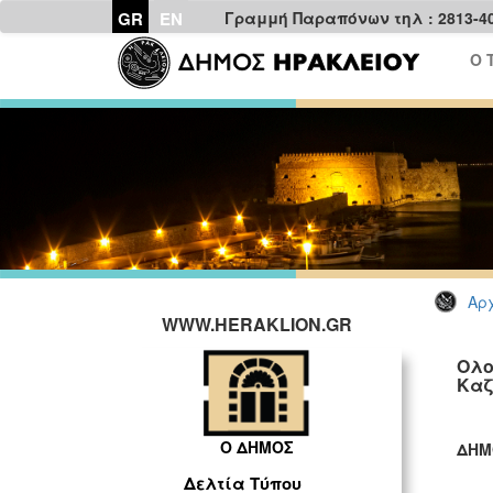
GR
EN
Γραμμή Παραπόνων τηλ : 2813-4
Ο 
Αρχ
WWW.HERAKLION.GR
Ολο
Καζ
Ο ΔΗΜΟΣ
ΔΗΜ
ΓΡ
Δελτία Τύπου