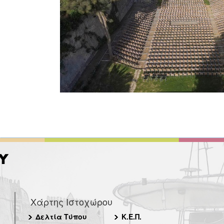
Χάρτης Ιστοχώρου
Δελτία Τύπου
Κ.Ε.Π.