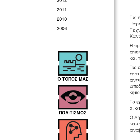
2012
2011
Τις 
2010
Παρα
2006
Τεχν
Καν
Η πρ
αποκ
και 
Πιο 
αντι
Ο ΤΟΠΟΣ ΜΑΣ
αντι
αποδ
κηπο
Το έ
οι α
ΠΟΛΙΤΙΣΜΟΣ
Ο Δή
καμα
αναβ