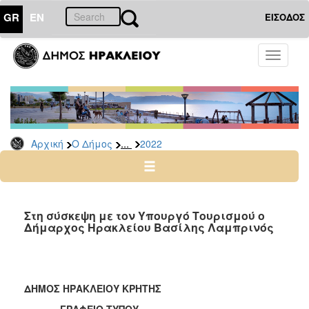
GR
EN
ΕΙΣΟΔΟΣ
Ο
Toggle
ΔΗΜΟΣ
navigati
Δελτία
Τύπου
Αρχείο
...
Αρχική
Ο Δήμος
2022
2026
2025
2024
2023
Στη σύσκεψη με τον Υπουργό Τουρισμού ο
Δήμαρχος Ηρακλείου Βασίλης Λαμπρινός
2022
2021
2020
ΔΗΜΟΣ ΗΡΑΚΛΕΙΟΥ ΚΡΗΤΗΣ
2019
ΓΡΑΦΕΙΟ ΤΥΠΟΥ