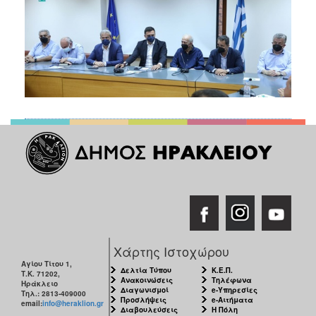
Χάρτης Ιστοχώρου
Αγίου Τίτου 1,
Δελτία Τύπου
Κ.Ε.Π.
Τ.Κ. 71202,
Ανακοινώσεις
Τηλέφωνα
Ηράκλειο
Διαγωνισμοί
e-Υπηρεσίες
Τηλ.: 2813-409000
Προσλήψεις
e-Αιτήματα
email:
info@heraklion.gr
Διαβουλεύσεις
Η Πόλη