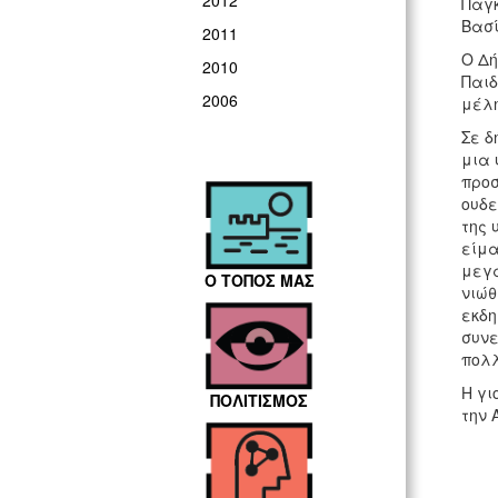
2012
Παγκ
Βασί
2011
Ο Δή
2010
Παιδ
2006
μέλη
Σε δ
μια 
προσ
ουδε
της 
είμα
μεγά
Ο ΤΟΠΟΣ ΜΑΣ
νιώθ
εκδη
συνε
πολλ
Η γι
ΠΟΛΙΤΙΣΜΟΣ
την 