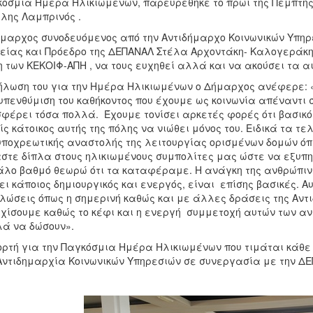
όσμια Ημέρα Ηλικιωμένων, παρευρέθηκε το πρωί της Πέμπτης
λης Λαμπρινός .
μαρχος συνοδευόμενος από την Αντιδήμαρχο Κοινωνικών Υπηρ
είας και Πρόεδρο της ΔΕΠΑΝΑΛ Στέλα Αρχοντάκη- Καλογεράκη,
 των ΚΕΚΟΙΦ-ΑΠΗ , να τους ευχηθεί αλλά και να ακούσει τα α
ήλωση του για την Ημέρα Ηλικιωμένων ο Δήμαρχος ανέφερε:
υπενθύμιση του καθήκοντος που έχουμε ως κοινωνία απέναντι σε
φέρει τόσα πολλά. Έχουμε τονίσει αρκετές φορές ότι βασικός 
ίς κάτοικος αυτής της πόλης να νιώθει μόνος του. Ειδικά τα τ
υποχρεωτικής αναστολής της λειτουργίας ορισμένων δομών ό
στε δίπλα στους ηλικιωμένους συμπολίτες μας ώστε να εξυπη
λο βαθμό θεωρώ ότι τα καταφέραμε. Η ανάγκη της ανθρώπιν
ει κάποιος δημιουργικός και ενεργός, είναι επίσης βασικές. 
λώσεις όπως η σημερινή καθώς και με άλλες δράσεις της Αντιδ
χίσουμε καθώς το κέφι και η ενεργή συμμετοχή αυτών των α
ά να δώσουν».
ορτή για την Παγκόσμια Ημέρα Ηλικιωμένων που τιμάται κάθε 
Αντιδημαρχία Κοινωνικών Υπηρεσιών σε συνεργασία με την Δ