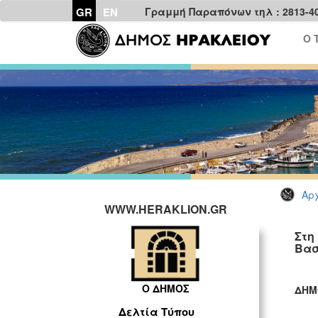
GR
EN
Γραμμή Παραπόνων τηλ : 2813-4
Ο 
Αρχ
WWW.HERAKLION.GR
Στη
Βασ
Ο ΔΗΜΟΣ
ΔΗΜ
ΓΡ
Δελτία Τύπου