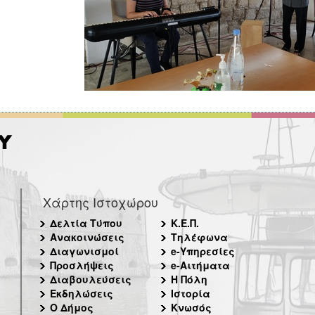
Χάρτης Ιστοχώρου
Δελτία Τύπου
Κ.Ε.Π.
Ανακοινώσεις
Τηλέφωνα
Διαγωνισμοί
e-Υπηρεσίες
Προσλήψεις
e-Αιτήματα
Διαβουλεύσεις
Η Πόλη
Εκδηλώσεις
Ιστορία
Ο Δήμος
Κνωσός