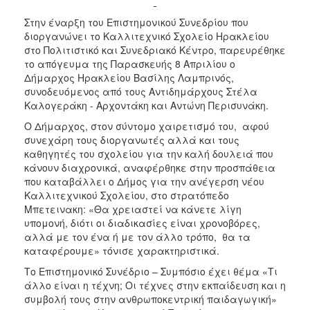
ΑΝΘΕΚΤΙΚΗ
ΠΟΛΗ
Στην έναρξη του Επιστημονικού Συνεδρίου που
διοργανώνει το Καλλιτεχνικό Σχολείο Ηρακλείου
στο Πολιτιστικό και Συνεδριακό Κέντρο, παρευρέθηκε
το απόγευμα της Παρασκευής 8 Απριλίου ο
Δήμαρχος Ηρακλείου Βασίλης Λαμπρινός,
συνοδευόμενος από τους Αντιδημάρχους Στέλα
Καλογεράκη - Αρχοντάκη και Αντώνη Περισυνάκη.
Ο Δήμαρχος, στον σύντομο χαιρετισμό του, αφού
συνεχάρη τους διοργανωτές αλλά και τους
καθηγητές του σχολείου για την καλή δουλειά που
κάνουν διαχρονικά, αναφέρθηκε στην προσπάθεια
που καταβάλλει ο Δήμος για την ανέγερση νέου
Καλλιτεχνικού Σχολείου, στο στρατόπεδο
Μπετεινακη: «Θα χρειαστεί να κάνετε λίγη
υπομονή, διότι οι διαδικασίες είναι χρονοβόρες,
αλλά με τον ένα ή με τον άλλο τρόπο, θα τα
καταφέρουμε» τόνισε χαρακτηριστικά.
Το Επιστημονικό Συνέδριο – Συμπόσιο έχει θέμα «Τι
άλλο είναι η τέχνη; Οι τέχνες στην εκπαίδευση και η
συμβολή τους στην ανθρωποκεντρική παιδαγωγική»