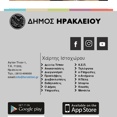
Χάρτης Ιστοχώρου
Αγίου Τίτου 1,
Δελτία Τύπου
Κ.Ε.Π.
Τ.Κ. 71202,
Ανακοινώσεις
Τηλέφωνα
Ηράκλειο
Διαγωνισμοί
e-Υπηρεσίες
Τηλ.: 2813-409000
Προσλήψεις
e-Αιτήματα
email:
info@heraklion.gr
Διαβουλεύσεις
Η Πόλη
Εκδηλώσεις
Ιστορία
Ο Δήμος
Κνωσός
Υπηρεσίες
Μουσεία