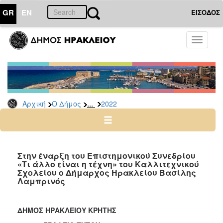
GR
EN
ΕΙΣΟΔΟΣ
Ο
Toggle
ΔΗΜΟΣ
navigati
Δελτία
Τύπου
Αρχείο
...
Αρχική
Ο Δήμος
2022
2026
2025
2024
2023
Στην έναρξη του Επιστημονικού Συνεδρίου
«Τι άλλο είναι η τέχνη» του Καλλιτεχνικού
2022
Σχολείου ο Δήμαρχος Ηρακλείου Βασίλης
2021
Λαμπρινός
2020
2019
ΔΗΜΟΣ ΗΡΑΚΛΕΙΟΥ ΚΡΗΤΗΣ