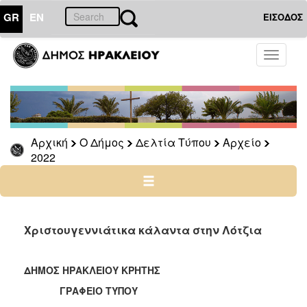
GR
EN
ΕΙΣΟΔΟΣ
Ο
Toggle
ΔΗΜΟΣ
navigati
Δελτία
Τύπου
Αρχείο
Αρχική
Ο Δήμος
Δελτία Τύπου
Αρχείο
2026
2022
2025
2024
2023
2022
Χριστουγεννιάτικα κάλαντα στην Λότζια
2021
2020
ΔΗΜΟΣ ΗΡΑΚΛΕΙΟΥ ΚΡΗΤΗΣ
2019
ΓΡΑΦΕΙΟ ΤΥΠΟΥ