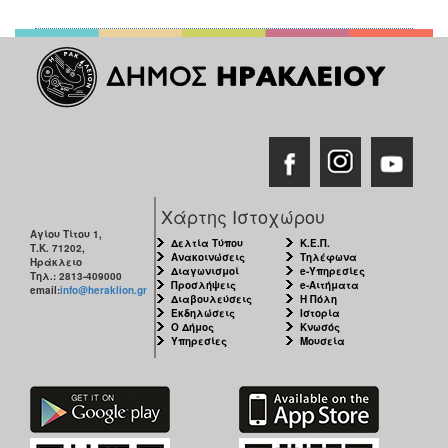
Χάρτης Ιστοχώρου
Αγίου Τίτου 1,
Δελτία Τύπου
Κ.Ε.Π.
Τ.Κ. 71202,
Ανακοινώσεις
Τηλέφωνα
Ηράκλειο
Διαγωνισμοί
e-Υπηρεσίες
Τηλ.: 2813-409000
Προσλήψεις
e-Αιτήματα
email:
info@heraklion.gr
Διαβουλεύσεις
Η Πόλη
Εκδηλώσεις
Ιστορία
Ο Δήμος
Κνωσός
Υπηρεσίες
Μουσεία