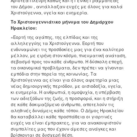
Αριστέα Πλεύρη καθώς και η Γενική Γραμματέας
του Δήμου , αντάλλαξαν ευχές με όλους για καλά
Χριστούγεννα, υγεία και ευημερία.
Το Χριστουγεννιάτικο μήνυμα του Δημάρχου
Ηρακλείου:
«Εορτή της αγάπης, της ελπίδας και της
αλληλεγγύης τα Χριστούγεννα. Εορτή που
ενδυναμώνει τις προσδοκίες μας για ένα καλύτερο
μέλλον, με ειρήνη στον κόσμο, πνευματική ανάταση,
σεβασμό προς τον κάθε άνθρωπο. Η δύσκολη εποχή,
τα οικονομικά προβλήματα, δεν πρέπει να γίνονται
εμπόδια στην πορεία της κοινωνίας. Τα
Χριστούγεννα ας είναι για όλους αφετηρία μιας
νέας δημιουργικής περιόδου, με αισιοδοξία, υγεία,
κι ευημερία. Η ανθρωπιά, η ομοψυχία, η υπέρβαση
των αδιεξόδων της ζωής, η προσφορά, και η στήριξη
σε κάθε δοκιμαζόμενο άνθρωπο, αποτελούν τις
αληθινές δυνάμεις κάθε τόπου. Ο Δήμος Ηρακλείου
θα καταβάλλει κάθε προσπάθεια οι γιορτινές
ευχές να είναι έμπρακτες, για να ανακουφιστούν
συμπολίτες μας που έχουν άμεσες ανάγκες και
βρίσκονται σε δυσχερή θέση.