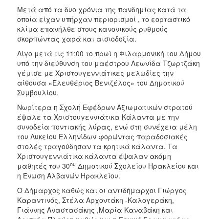
ΑΝΘΕΚΤΙΚΗ
Μετά από τα δυο χρόνια της πανδημίας κατά τα
ΠΟΛΗ
οποία είχαν υπήρχαν περιορισμοί , το εορταστικό
κλίμα επανήλθε στους κανονικούς ρυθμούς
σκορπώντας χαρά και αισιοδοξία.
Λίγο μετά τις 11:00 το πρωί η Φιλαρμονική του Δήμου
υπό την διεύθυνση του μαέστρου Λεωνίδα Τζωρτζάκη
γέμισε με Χριστουγεννιάτικες μελωδίες την
αίθουσα «Ελευθέριος Βενιζέλος» του Δημοτικού
Συμβουλίου.
Νωρίτερα η Σχολή Εφέδρων Αξιωματικών στρατού
έψαλε τα Χριστουγεννιάτικα Κάλαντα με την
συνοδεία ποντιακής λύρας, ενώ στη συνέχεια μέλη
του Λυκείου Ελληνίδων φορώντας παραδοσιακές
στολές τραγούδησαν τα κρητικά κάλαντα. Τα
Χριστουγεννιάτικα κάλαντα έψαλαν ακόμη
ου
μαθητές του 30
Δημοτικού Σχολείου Ηρακλείου και
η Ένωση Αλβανών Ηρακλείου.
Ο Δήμαρχος καθώς και οι αντιδήμαρχοι Γιώργος
Καραντινός, Στέλα Αρχοντάκη -Καλογεράκη,
Γιάννης Αναστασάκης ,Μαρία Καναβάκη και