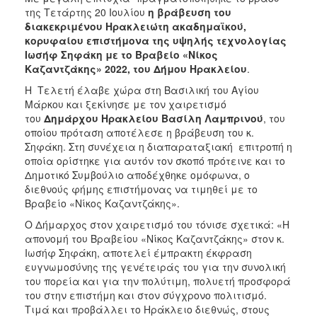
ΑΝΘΕΚΤΙΚΗ
της Τετάρτης 20 Ιουλίου
η βράβευση του
ΠΟΛΗ
διακεκριμένου Ηρακλειώτη ακαδημαϊκού,
κορυφαίου επιστήμονα της υψηλής τεχνολογίας
Ιωσήφ Σηφάκη με το
Βραβείο «Νίκος
Καζαντζάκης» 2022, του Δήμου Ηρακλείου
.
Η Τελετή έλαβε χώρα στη Βασιλική του Αγίου
Μάρκου και ξεκίνησε με τον χαιρετισμό
του
Δημάρχου Ηρακλείου Βασίλη Λαμπρινού
, του
οποίου πρόταση αποτέλεσε η βράβευση του κ.
Σηφάκη. Στη συνέχεια η διαπαραταξιακή επιτροπή η
οποία ορίστηκε για αυτόν τον σκοπό πρότεινε και το
Δημοτικό Συμβούλιο αποδέχθηκε ομόφωνα, ο
διεθνούς φήμης επιστήμονας να τιμηθεί με το
Βραβείο «Νίκος Καζαντζάκης».
Ο Δήμαρχος στον χαιρετισμό του τόνισε σχετικά: «Η
απονομή του Βραβείου «Νίκος Καζαντζάκης» στον κ.
Ιωσήφ Σηφάκη, αποτελεί έμπρακτη έκφραση
ευγνωμοσύνης της γενέτειράς του για την συνολική
του πορεία και για την πολύτιμη, πολυετή προσφορά
του στην επιστήμη και στον σύγχρονο πολιτισμό.
Τιμά και προβάλλει το Ηράκλειο διεθνώς, στους