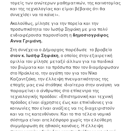
τομείς των ανώτερων μαθηματικών, της καινοτομίας
και της τεχνολογίας και είμαι βέβαιος ότι θα
συνεχίσει να το κάνει».
Ακολούθως, μίλησε για την πορεία και την
προσωπικότητα του Ιωσήφ Σηφάκη με μια πολύ
ενδιαφέρουσα παρουσίαση η
δημοσιογράφος
Άννα Γριμάνη.
Στη συνέχεια ο Δήμαρχος παρέδωσε το βραβείο
στον κ. Ιωσήφ Σηφάκη
, ο οποίος στην εξαιρετική
ομιλία του μίλησε μεταξύ άλλων για τα παιδικά
του βιώματα και τα πρόσωπα που τον διαμόρφωσαν
στο Ηράκλειο, την αγάπη του για τον Νίκο
Καζαντζάκη, την έλλειψη πνευματικότητας της
εποχής μας ενώ στάθηκε ιδιαίτερα στην ανάγκη να
παραμείνει ο άνθρωπος στο επίκεντρο της
τεχνολογικής προόδου: «Επιστημονική και τεχνική
πρόοδος είναι άχρηστες έως και επικίνδυνες για
κοινωνίες που είναι ανάξιες να τις διαχειριστούν
και να τις κατευθύνουν. Και το πιο τέλειο νομικό
σύστημα είναι ατελέσφορο χωρίς την ελεύθερη
συμμόρφωση σε ηθικούς κανόνες. Η έλλειψη