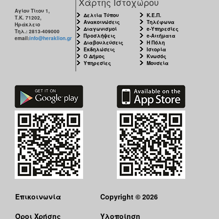
Χάρτης Ιστοχώρου
Αγίου Τίτου 1,
Δελτία Τύπου
Κ.Ε.Π.
Τ.Κ. 71202,
Ανακοινώσεις
Τηλέφωνα
Ηράκλειο
Διαγωνισμοί
e-Υπηρεσίες
Τηλ.: 2813-409000
Προσλήψεις
e-Αιτήματα
email:
info@heraklion.gr
Διαβουλεύσεις
Η Πόλη
Εκδηλώσεις
Ιστορία
Ο Δήμος
Κνωσός
Υπηρεσίες
Μουσεία
Επικοινωνία
Copyright © 2026
Όροι Χρήσης
Υλοποίηση