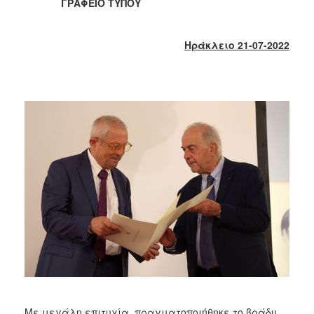
2018
ΓΡΑΦΕΙΟ ΤΥΠΟΥ
2017
2016
Ηράκλειο 21-07-2022
2015
2013
2012
2011
2010
2006
Ο
ΤΟΠΟΣ
ΜΑΣ
ΠΟΛΙΤΙΣΜΟΣ
Με μεγάλη επιτυχία πραγματοποιήθηκε το βράδυ