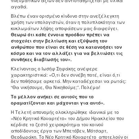
πνευματικών αξιών δεν αντισταθμίζεται με υλικά
αγαθά.
Βλέπω έναν ορισμένο κίνδυνο στην ανεξέλεγκτη
χρήση των υπολογιστών, όταν η πολυπλοκότητα των
κυκλωμάτων λήψης αποφάσεων μας διαφεύγει.
Θεωρώ ότι κάθε έννοια προόδου πρέπει να
στοχεύει στην βελτίωση και εξύψωση του
ανθρώπου που είναι σε θέση να κατανοήσει τον
κόσμο και να τον αλλάξει για να βελτιώσει τις
συνθήκες διαβίωσής του».
Κλείνοντας ο Ιωσήφ Σηφάκης ανέφερε
χαρακτηριστικά: «Ό,τι δεν συνέβη ποτέ, είναι ό,τι
δεν ποθήσαμε αρκετά. Μην καταδέχεσαι να ρωτάς:
“Θα νικήσουμε, Θα Νικηθούμε;”. Πολέμα!
Το μέλλον ανήκει σε αυτούς που το
οραματίζονται και μάχονται για αυτό».
Η Τελετή απονομής ολοκληρώθηκε ιδανικά με το
«Νέο Κρητικό Κουαρτέτο» του Δήμου Ηρακλείου που
κέρδισε το ζεστό χειροκρότημα του κοινού
αποδίδοντας έργα των Μπετόβεν, Μότσαρτ,
Θεοδωράκη. Το Νέο Κρητικό Κουαρτέτο αποτελούν οι