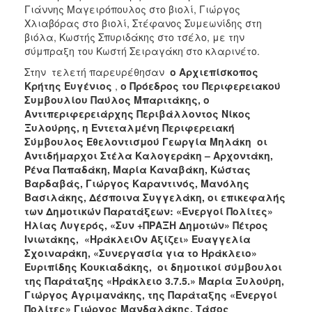
Γιάννης Μαγειρόπουλος στο βιολί, Γιώργος
Χλιαβόρας στο βιολί, Στέφανος Συμεωνίδης στη
βιόλα, Κωστής Σπυριδάκης στο τσέλο, με την
σύμπραξη του Κωστή Σειραγάκη στο κλαρινέτο.
Στην τελετή παρευρέθησαν
ο Αρχιεπίσκοπος
Κρήτης Ευγένιος
,
ο Πρόεδρος του Περιφερειακού
Συμβουλίου Παύλος Μπαριτάκης, ο
Αντιπεριφερειάρχης Περιβάλλοντος Νίκος
Ξυλούρης, η Εντεταλμένη Περιφερειακή
Σύμβουλος Εθελοντισμού Γεωργία Μηλάκη οι
Αντιδήμαρχοι Στέλα Καλογεράκη – Αρχοντάκη,
Ρένα Παπαδάκη, Μαρία Καναβάκη, Κώστας
Βαρδαβάς, Γιώργος Καραντινός, Μανόλης
Βασιλάκης, Δέσποινα Συγγελάκη, οι επικεφαλής
των Δημοτικών Παρατάξεων: «Ενεργοί Πολίτες»
Ηλίας Λυγερός, «Συν +ΠΡΑΞΗ Δημοτών» Πέτρος
Ινιωτάκης, «ΗράκλειΟν Αξίζει» Ευαγγελία
Σχοιναράκη, «Συνεργασία για το Ηράκλειο»
Ευριπίδης Κουκιαδάκης, οι δημοτικοί σύμβουλοι
της Παράταξης «Ηράκλειο 3.7.5.» Μαρία Ξυλούρη,
Γιώργος Αγριμανάκης, της Παράταξης «Ενεργοί
Πολίτες» Γιώργος Μανδαλάκης, Τάσος