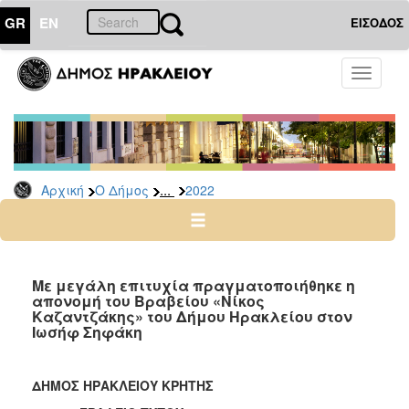
GR
EN
ΕΙΣΟΔΟΣ
Ο
Toggle
ΔΗΜΟΣ
navigati
Δελτία
Τύπου
Αρχείο
...
Αρχική
Ο Δήμος
2022
2026
2025
2024
2023
Με μεγάλη επιτυχία πραγματοποιήθηκε η
απονομή του Βραβείου «Νίκος
2022
Καζαντζάκης» του Δήμου Ηρακλείου στον
2021
Ιωσήφ Σηφάκη
2020
2019
ΔΗΜΟΣ ΗΡΑΚΛΕΙΟΥ ΚΡΗΤΗΣ