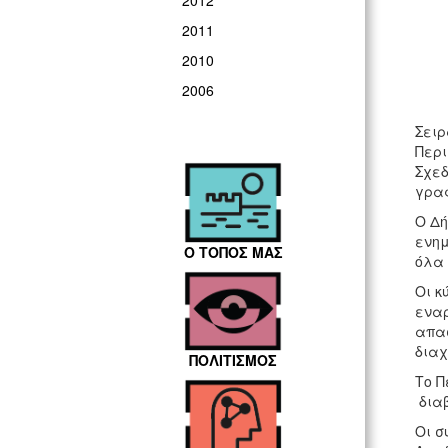
2012
2011
2010
2006
Σειρ
Περι
Σχεδ
γραφ
Ο Δή
ενημ
Ο ΤΟΠΟΣ ΜΑΣ
όλα 
Οι κ
εναρ
απασ
διαχ
ΠΟΛΙΤΙΣΜΟΣ
Το Π
διαβ
Οι σ