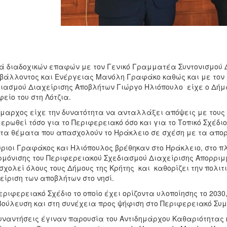
ά διαδοχικών επαφών με τον Γενικό Γραμματέα Συντονισμού 
βάλλοντος και Ενέργειας Μανόλη Γραφάκο καθώς και με τον 
ιασμού Διαχείρισης Αποβλήτων Γιώργο Ηλιόπουλο είχε ο Δήμ
είο του στη Λότζια.
μαρχος είχε την δυνατότητα να ανταλλάξει απόψεις με τους 
ερωθεί τόσο για το Περιφερειακό όσο και για το Τοπικό Σχέδ
τα θέματα που απασχολούν το Ηράκλειο σε σχέση με τα απο
ύριοι Γραφάκος και Ηλιόπουλος βρέθηκαν στο Ηράκλειο, στο π
μόνισης του Περιφερειακού Σχεδιασμού Διαχείρισης Απορριμμά
χολεί όλους τους Δήμους της Κρήτης και καθορίζει την πολιτική
είριση των αποβλήτων στο νησί.
εριφερειακό Σχέδιο το οποίο έχει ορίζοντα υλοποίησης το 203
ούλευση και στη συνέχεια προς ψήφιση στο Περιφερειακό Συμ
υναντήσεις έγιναν παρουσία του Αντιδημάρχου Καθαριότητας 