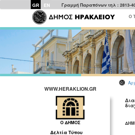
GR
EN
Γραμμή Παραπόνων τηλ : 2813-4
Ο 
Αρχ
WWW.HERAKLION.GR
Δια
δια
Ο ΔΗΜΟΣ
ΔΗΜ
ΓΡ
Δελτία Τύπου