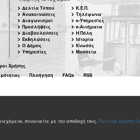
Δελτία Τύπου
Κ.Ε.Π.
Ανακοινώσεις
Τηλέφωνα
Διαγωνισμοί
e-Υπηρεσίες
Προσλήψεις
e-Αιτήματα
Διαβουλεύσεις
Η Πόλη
Εκδηλώσεις
Ιστορία
Ο Δήμος
Κνωσός
Υπηρεσίες
Μουσεία
ροι Χρήσης
ιμότητας
Πλοήγηση
FAQs
RSS
περιεχόμενο, συναινείτε με την αποδοχή τους.
Πολιτική Χρήσης C