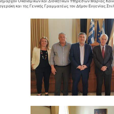
δημάρχου Οικονομικών και Διοικητικών Υπηρεσιών Μαρίας Καν
γεράκη και της Γενικής Γραμματέως του Δήμου Ευγενίας Στυ