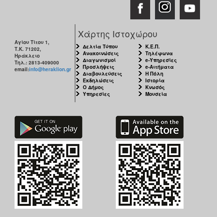
Χάρτης Ιστοχώρου
Αγίου Τίτου 1,
Δελτία Τύπου
Κ.Ε.Π.
Τ.Κ. 71202,
Ανακοινώσεις
Τηλέφωνα
Ηράκλειο
Διαγωνισμοί
e-Υπηρεσίες
Τηλ.: 2813-409000
Προσλήψεις
e-Αιτήματα
email:
info@heraklion.gr
Διαβουλεύσεις
Η Πόλη
Εκδηλώσεις
Ιστορία
Ο Δήμος
Κνωσός
Υπηρεσίες
Μουσεία