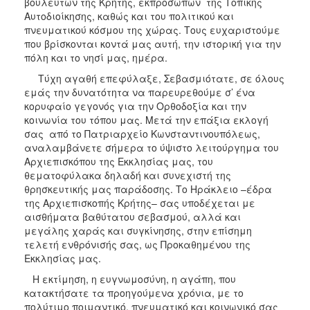
βουλευτών της Κρήτης, εκπροσώπων της Τοπικής
Αυτοδιοίκησης, καθώς και του πολιτικού και
πνευματικού κόσμου της χώρας. Τους ευχαριστούμε
που βρίσκονται κοντά μας αυτή, την ιστορική για την
πόλη και το νησί μας, ημέρα.
Τύχη αγαθή επεφύλαξε, Σεβασμιότατε, σε όλους
εμάς την δυνατότητα να παρευρεθούμε σ’ ένα
κορυφαίο γεγονός για την Ορθοδοξία και την
κοινωνία του τόπου μας. Μετά την επάξια εκλογή
σας από το Πατριαρχείο Κωνσταντινουπόλεως,
αναλαμβάνετε σήμερα το ύψιστο λειτούργημα του
Αρχιεπισκόπου της Εκκλησίας μας, του
θεματοφύλακα δηλαδή και συνεχιστή της
θρησκευτικής μας παράδοσης. Το Ηράκλειο –έδρα
της Αρχιεπισκοπής Κρήτης– σας υποδέχεται με
αισθήματα βαθύτατου σεβασμού, αλλά και
μεγάλης χαράς και συγκίνησης, στην επίσημη
τελετή ενθρόνισής σας, ως Προκαθημένου της
Εκκλησίας μας.
Η εκτίμηση, η ευγνωμοσύνη, η αγάπη, που
κατακτήσατε τα προηγούμενα χρόνια, με το
πολύτιμο ποιμαντικό, πνευματικό και κοινωνικό σας