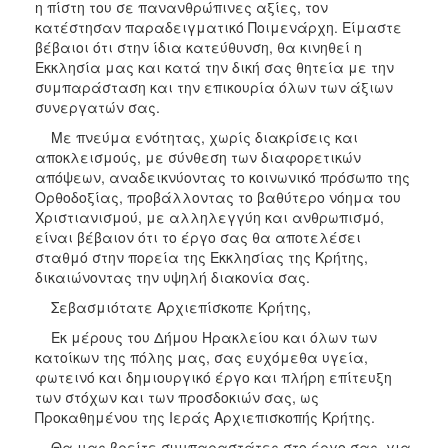
η πίστη του σε πανανθρώπινες αξίες, τον
κατέστησαν παραδειγματικό Ποιμενάρχη. Είμαστε
βέβαιοι ότι στην ίδια κατεύθυνση, θα κινηθεί η
Εκκλησία μας και κατά την δική σας θητεία με την
συμπαράσταση και την επικουρία όλων των άξιων
συνεργατών σας.
Με πνεύμα ενότητας, χωρίς διακρίσεις και
αποκλεισμούς, με σύνθεση των διαφορετικών
απόψεων, αναδεικνύοντας το κοινωνικό πρόσωπο της
Ορθοδοξίας, προβάλλοντας το βαθύτερο νόημα του
Χριστιανισμού, με αλληλεγγύη και ανθρωπισμό,
είναι βέβαιον ότι το έργο σας θα αποτελέσει
σταθμό στην πορεία της Εκκλησίας της Κρήτης,
δικαιώνοντας την υψηλή διακονία σας.
Σεβασμιότατε Αρχιεπίσκοπε Κρήτης,
Εκ μέρους του Δήμου Ηρακλείου και όλων των
κατοίκων της πόλης μας, σας ευχόμεθα υγεία,
φωτεινό και δημιουργικό έργο και πλήρη επίτευξη
των στόχων και των προσδοκιών σας, ως
Προκαθημένου της Ιεράς Αρχιεπισκοπής Κρήτης.
Θα μας βρείτε συμπαραστάτες στο έργο σας, για