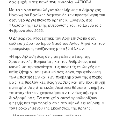
σας ευχόμαστε καλή ποιμαντορία. «ΑΞΙΟΣ»!
ΑΝΘΕΚΤΙΚΗ
ΠΟΛΗ
Με τα παραπάνω λόγια ολοκλήρωσε ο Δήμαρχος
Ηρακλείου Βασίλης Λαμπρινός την προσφώνηση του
στον νέο Αρχιεπίσκοπο Κρήτης κ. Ευγένιο, στο
πλαίσιο της τελετής ενθρόνισής του, το Σάββατο 5
Φεβρουαρίου 2022.
Ο Δήμαρχος υποδέχτηκε τον Αρχιεπίσκοπο στον
αύλειο χώρο του Ιερού Ναού του Αγίου Μηνά και τον
προσφώνησε, τονίζοντας μεταξύ άλλων:
«Η προσήλωσή σας στις μεγάλες αξίες: της
Χριστιανικής Θρησκείας και του Ανθρώπου, από
κοινού με την πραότητα, τις συνετές επιλογές σε
κάθε ζήτημα, τον ενωτικό σας λόγο, την επίγνωση
των απαιτήσεων και των προβλημάτων της εποχής
μας, τις θεολογικές σας γνώσεις και την πολύπτυχη
εμπειρία σας στα εκκλησιαστικά θέματα, υπήρξαν
τα στοιχεία που χαρακτήρισαν την έως σήμερα
διαδρομή σας. Τα στοιχεία αυτά προσδιορίζουν
εφεξής και την πορεία σας στο υψηλό λειτούργημα
του Προκαθημένου της Εκκλησίας της Κρήτης.
Η παρακαταθήκη τού εφησυχάζοντος