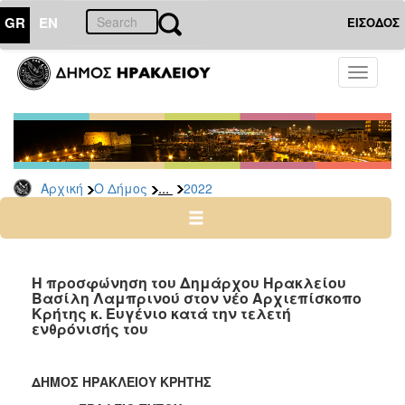
GR
EN
ΕΙΣΟΔΟΣ
Ο
Toggle
ΔΗΜΟΣ
navigati
Δελτία
Τύπου
Αρχείο
...
Αρχική
Ο Δήμος
2022
2026
2025
2024
2023
Η προσφώνηση του Δημάρχου Ηρακλείου
Βασίλη Λαμπρινού στον νέο Αρχιεπίσκοπο
2022
Κρήτης κ. Ευγένιο κατά την τελετή
2021
ενθρόνισής του
2020
2019
ΔΗΜΟΣ ΗΡΑΚΛΕΙΟΥ ΚΡΗΤΗΣ