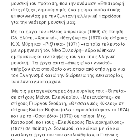
μουσική του πρόταση, που την ονόμασε «Επιστροφή
στις ρίζες», δημιούργησε ένα ρεύμα ουσιαστικής
επικοινωνίας με την ζωντανή ελληνική παράδοση
για την νεότερη μουσική μας.
Με τα έργα του «Ήλιος ο πρώτος» (1969) σε ποίηση
Οδ. Ελύτη, «Χρονικό», «Ιθαγένεια» (1970) σε στίχους
Κ. Χ. Μύρη και «Ριζίτικα» (1971) –τα τρία τελευταία
με ερμηνευτή τον Νίκο Ξυλούρη– εδραιώθηκαν
εμπράκτως οι αντιλήψεις του για την ελληνική
μουσική.. Τα έργα αυτά –όπως είναι γνωστό–
υπήρξαν ένα σπουδαίο αντιστασιακό στήριγμα για
τον Ελληνισμό κατά την διάρκεια της Δικτατορίας
των Συνταγματαρχών.
Με τις μεταγενέστερες δημιουργίες του: «Θητεία»
σε στίχους Μάνου Ελευθερίου, «Μετανάστες» σε
στίχους Γιώργου Σκούρτη, «Θεσσαλικός Κύκλος» σε
στίχους Κώστα Βίρβου (όλα παρουσιάστηκαν το 1974)
και με το «Οροπέδιο» (1976) σε ποίηση Μιχ.
Κατσαρού, και τους «Ελεύθερους Πολιορκημένους»
(1977) σε ποίηση Δ. Σολωμού, αλλά και με άλλα
ανάλογα έργα του που ακολούθησαν, ο Γιάννης