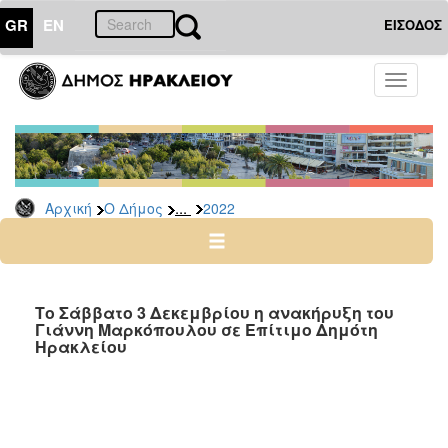
GR
EN
ΕΙΣΟΔΟΣ
Ο
Toggle
ΔΗΜΟΣ
navigati
Δελτία
Τύπου
Αρχείο
...
Αρχική
Ο Δήμος
2022
2026
2025
2024
2023
Το Σάββατο 3 Δεκεμβρίου η ανακήρυξη του
Γιάννη Μαρκόπουλου σε Επίτιμο Δημότη
2022
Ηρακλείου
2021
2020
2019