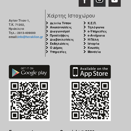
Χάρτης Ιστοχώρου
Αγίου Τίτου 1,
Δελτία Τύπου
Κ.Ε.Π.
Τ.Κ. 71202,
Ανακοινώσεις
Τηλέφωνα
Ηράκλειο
Διαγωνισμοί
e-Υπηρεσίες
Τηλ.: 2813-409000
Προσλήψεις
e-Αιτήματα
email:
info@heraklion.gr
Διαβουλεύσεις
Η Πόλη
Εκδηλώσεις
Ιστορία
Ο Δήμος
Κνωσός
Υπηρεσίες
Μουσεία