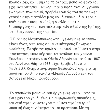
πολυσχιδές και υψηλής ποιότητας μουσικό έργο του,
έχει κατακτήσει μια κορυφαία θέση στον σύγχρονο
ελληνικό πολιτισμό, προβάλλοντάς τον σε πολλές
γενεές στην πατρίδα μας και διεθνώς. Ιδιαιτέρως
πρέπει να επισημανθεί, η ανάδειξη στις
δημιουργίες του: των πολιτισμικών αξιών της Κρήτης,
στη διαχρονική της πορεία.
Ο Γιάννης Μαρκόπουλος –που γεννήθηκε το 1939–
είναι ένας από τους σημαντικότερους Έλληνες
συνθέτες. Έλαβε τα πρώτα μουσικά μαθήματα στην
Ιεράπετρα, όπου πέρασε τα παιδικά του χρόνια.
Σπούδασε κατόπιν στο Ωδείο Αθηνών και από το 1967
στο Λονδίνο. Ήδη το 1963 είχε βραβευθεί στο
Φεστιβάλ Κινηματογράφου Θεσσαλονίκης, για τη
μουσική του στην ταινία «Μικρές Αφροδίτες» του
σκηνοθέτη Νίκου Κούνδουρου.
Το σπουδαίο μουσικό του έργο εκτείνεται: από το
έντεχνο τραγούδι έως τις συμφωνικές συνθέσεις,
και από την κινηματογραφική και την θεατρική
μουσική έως την όπερα και το ορατόριο. Με τη