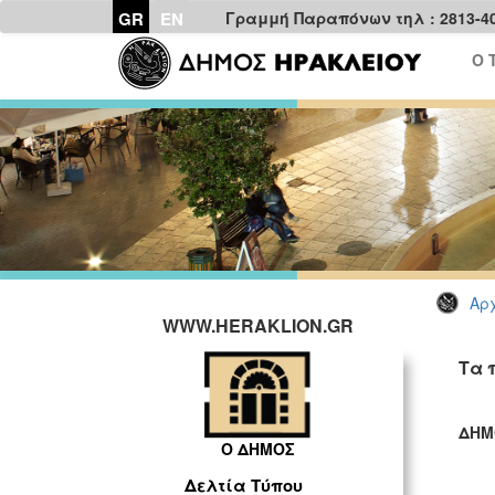
GR
EN
Γραμμή Παραπόνων τηλ : 2813-4
Ο 
Αρχ
WWW.HERAKLION.GR
Τα 
ΔΗΜ
Ο ΔΗΜΟΣ
ΓΡ
Δελτία Τύπου