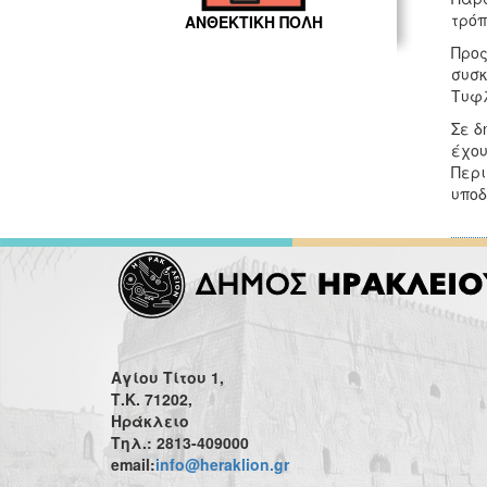
τρόπ
ΑΝΘΕΚΤΙΚΗ ΠΟΛΗ
Προς
συσκ
Τυφλ
Σε δ
έχου
Περι
υποδ
Αγίου Τίτου 1,
Τ.Κ. 71202,
Ηράκλειο
Τηλ.: 2813-409000
email:
info@heraklion.gr