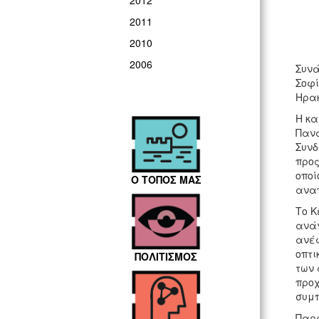
2012
2011
2010
2006
Συνά
Σοφί
Ηρακ
Η κα
Πανα
Συνδ
προς
οποί
Ο ΤΟΠΟΣ ΜΑΣ
ανα
Το Κ
ανάγ
ανέφ
οπτι
ΠΟΛΙΤΙΣΜΟΣ
των 
προχ
συμπ
Παρά