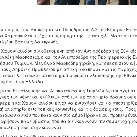
ντηση με την Διοικήτρια και Πρόεδρο του Δ.Σ του Κέντρου Εκ
α Χαμονικολάου είχε το μεσημέρι της Πέμπτης 31 Μαρτίου στο
λείου Βασίλης Λαμπρινός.
 Χαμονικολάου συνοδευόμενη από τον Αντιπρόεδρο της Εθνική
γιώτη Μαρκοστάμο και τον Αντιπρόεδρο της Περιφερειακής Έ
έσμου Τυφλών, Μενέλαο Μαρκοδημητράκη, κατέθεσε στον Δή
 τους Δημότες Ηρακλείου με οπτική αναπηρία για τις παροχέ
ο αποτελεί αποκλειστικό δημόσιο φορέα υλοποίησης της Εθνική
πηρία στην Ελλάδα.
έντρο Εκπαίδευσης και Αποκατάστασης Τυφλών λειτουργεί στην
κες των νέων και ενήλικων ατόμων με αναπηρία όρασης σε εθ
ερε η κα Χαμονικολάου είναι να ενισχύσει και να υποστηρίξ
κή αναπηρία στις τοπικές κοινωνίες και τις δράσεις τους. Προ
ατόμων αυτών που κατοικούν στο Δήμο Ηρακλείου, προκειμένου
ωρήσουν παρεμβάσεις που θα διευκολύνουν την συμμετοχή τους
ερίληψη τους στην κοινωνία.
λληλα συζητήθηκαν τα προβλήματα που αντιμετωπίζουν τα άτ