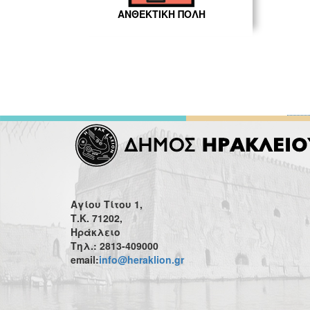
ΑΝΘΕΚΤΙΚΗ ΠΟΛΗ
Αγίου Τίτου 1,
Τ.Κ. 71202,
Ηράκλειο
Τηλ.: 2813-409000
email:
info@heraklion.gr