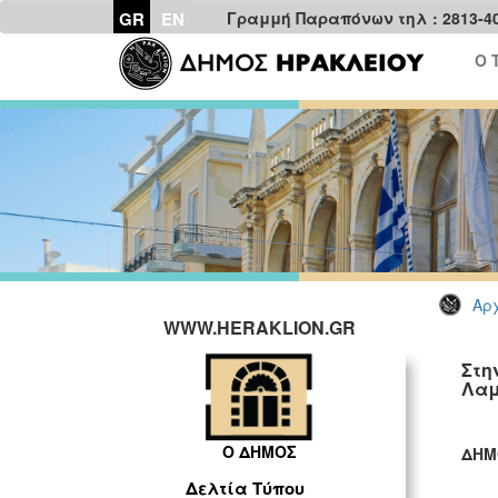
GR
EN
Γραμμή Παραπόνων τηλ : 2813-4
Ο 
Αρχ
WWW.HERAKLION.GR
Στη
Λαμ
Ο ΔΗΜΟΣ
ΔΗΜ
ΓΡ
Δελτία Τύπου