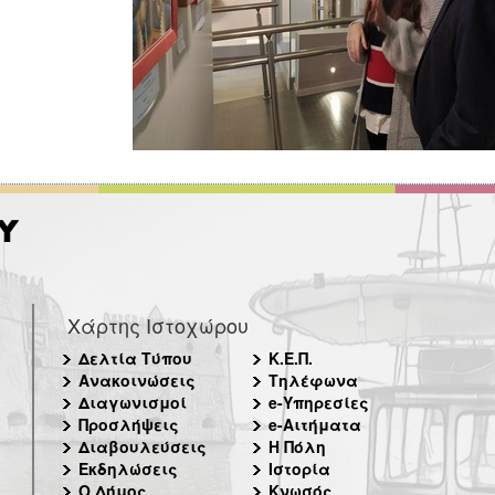
Χάρτης Ιστοχώρου
Δελτία Τύπου
Κ.Ε.Π.
Ανακοινώσεις
Τηλέφωνα
Διαγωνισμοί
e-Υπηρεσίες
Προσλήψεις
e-Αιτήματα
Διαβουλεύσεις
Η Πόλη
Εκδηλώσεις
Ιστορία
Ο Δήμος
Κνωσός