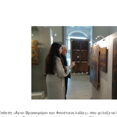
έκθεση «Άγιοι Βρακοφόροι και Φουστανελάδες» που φιλοξενείτ