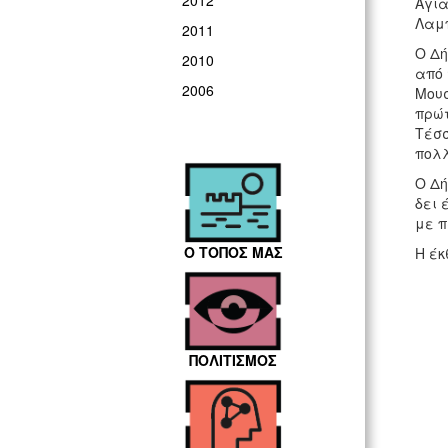
2012
Αγία
Λαμπ
2011
Ο Δή
2010
από 
2006
Μουσ
πρώτ
Τέσσ
πολλ
Ο Δή
δει 
με π
Ο ΤΟΠΟΣ ΜΑΣ
Η έκ
ΠΟΛΙΤΙΣΜΟΣ