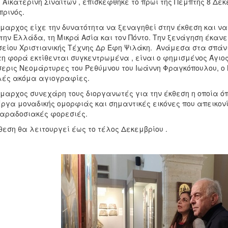
 Αικατερίνη Σιναϊτών , επισκέφθηκε το πρωί της Πέμπτης 8 Δ
ρινός.
μαρχος είχε την δυνατότητα να ξεναγηθεί στην έκθεση και να
την Ελλάδα, τη Μικρά Ασία και τον Πόντο. Την ξενάγηση έκαν
είου Χριστιανικής Τέχνης Δρ Έφη Ψιλάκη. Ανάμεσα στα σπάνι
η φορά εκτίθενται συγκεντρωμένα , είναι ο φημισμένος Άγιο
ερις Νεομάρτυρες του Ρεθύμνου του Ιωάννη Φραγκόπουλου, ο
ές ακόμα αγιογραφίες.
μαρχος συνεχάρη τους διοργανωτές για την έκθεση η οποία όπω
έργα μοναδικής ομορφιάς και σημαντικές εικόνες που απεικον
αραδοσιακές φορεσιές.
θεση θα λειτουργεί έως το τέλος Δεκεμβρίου .