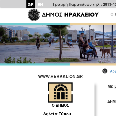
GR
EN
Γραμμή Παραπόνων τηλ : 2813-4
Ο 
Αρχ
WWW.HERAKLION.GR
Με 
ΔΗΜ
Ο ΔΗΜΟΣ
ΓΡ
Δελτία Τύπου