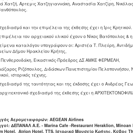
ά Χατζή, Άρτεμις Χατζηγιαννάκη, Αναστασία Χατζίρη, Νικόλας
ανθόπουλος.
σχεδιασμό και την επιμέλεια της έκθεσης έχει η Ίρις Κρητικού.
επιμέλεια του αρχειακού υλικού έχουν ο Νίκος Βατόπουλος & η 
είμενα καταλόγου υπογράφουν οι: Αριστέα Τ. Πλεύρη, Αντιδή
είων Δήμου Ηρακλείου Κρήτης,
 Πενθερουδάκη, Εικαστικός-Πρόεδρος ΔΣ ΑΜΚΕ ΦΕΡΜΕΛΗ,
Λάζαρος Ριζόπουλος, Διδάσκων Πανεπιστημίου Πελοποννήσου, Ν
ικού, ιστορικός τέχνης.
σχεδιασμό της ταυτότητας και της έκδοσης έχει ο Ανδρέας Γε
αρχιτεκτονικό σχεδιασμό της έκθεσης έχει η ΑΡΧΙΤΕΚΤΟΝΟΦΙΛΙ
ηγός Αερομεταφορών: AEGEAN Airlines
γοί: ΔΕΠΑΝΑΛ Α.Ε. - Marina Cafe -Restaurant Heraklion, Minoan L
m Hotel, Atrion Hotel, TTS, Ιστορικό Μουσείο Κρήτης, Κύβος T