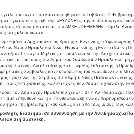
εγάλη επιτυχία πραγματοποιήθηκαν το Σάββατο 12 Φεβρουαρίο
ημα εγκαίνια της έκθεσης «ΕΥΖΩΝΕΣ», την οποία διοργανώνουν
τισμού, σε συνεργασία με την ΑΜΚΕ «ΦΕΡΜΕΛΗ» - Όμιλο Ανάδει
κής μας κληρονομιάς.
υρέθησαν ο Αρχιεπίσκοπος Κρήτης κ. Ευγένιος, ο Υφυπουργός 
ΖΑ του Νομού Ηρακλείου Νίκος Ηγουμενίδης, η Εντεταλμένη Π
οντισμού Γεωργία Μηλάκη, η Προϊσταμένη της Διαχειριστικής
ωτάκη, ο Πρόεδρος του Δημοτικού Συμβουλίου Ηρακλείου Γρηγ
δάκη, Γιάννης Αναστασάκης και Γιώργος Σισαμάκης, η Πρόεδ
φερειακός Σύμβουλος και εκπρόσωπος του Ευρωβουλευτή Μανώ
ιμος Πρόξενος της Σερβίας στην Κρήτη Νίκος Παπαδαντωνάκης,
η Πάρης Επιτροπάκης, καλλιτέχνες που συμμετέχουν στην Έκθε
έρους του Δημάρχου Ηρακλείου χαιρέτισε η Αντιδήμαρχος Πολ
ετισμό απηύθυνε και η κ. Πενθερουδάκη ενώ οι παρευρισκόμεν
ελήτριά της Ίριδα Κρητικού καθώς και από τους ίδιους τους κα
ροσεχές διάστημα, σε συνεννόηση με την Αντιδημαρχία Παι
λείων στη Βασιλική.