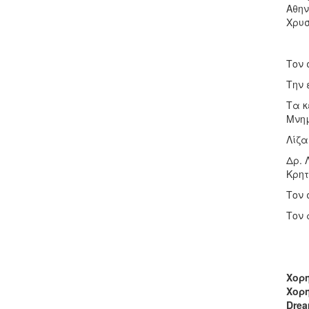
Αθην
Χρυσ
Τον 
Την 
Τα κ
Μνημ
Λίζα
Δρ. 
Κρητ
Τον 
Τον 
Χορ
Χορη
Drea