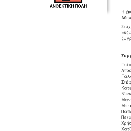
ΑΝΘΕΚΤΙΚΗ ΠΟΛΗ
Η έκ
Αθην
Στόχ
Ευζώ
ζωγρ
Συμμ
Γιάν
Αποσ
Γαλά
Στέφ
Κατε
Νίκο
Μαντ
Μπεκ
Παπα
Πετρ
Χρήσ
Χατζ