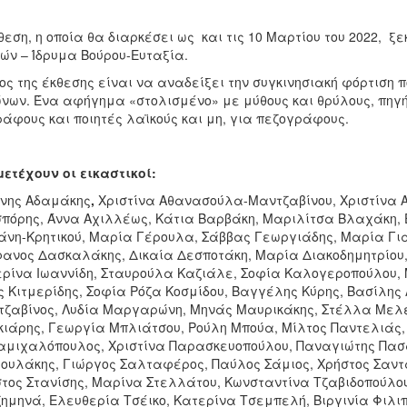
θεση,
η οποία θα διαρκέσει ως και τις 10 Μαρτίου του 2022, ξ
ών – Ίδρυμα Βούρου-Ευταξία.
ος της έκθεσης είναι να αναδείξει την συγκινησιακή φόρτιση
νων. Ένα αφήγημα «στολισμένο» με μύθους και θρύλους, πηγή
άφους και ποιητές λαϊκούς και μη, για πεζογράφους.
ετέχουν οι εικαστικοί:
νης Αδαμάκης
,
Χριστίνα Αθανασούλα-Μαντζαβίνου, Χριστίνα Α
πόρης, Άννα Αχιλλέως, Κάτια Βαρβάκη, Μαριλίτσα Βλαχάκη, Ε
νη-Κρητικού, Μαρία Γέρουλα, Σάββας Γεωργιάδης, Μαρία Για
ανος Δασκαλάκης, Δικαία Δεσποτάκη, Μαρία Διακοδημητρίου, 
ρίνα Ιωαννίδη, Σταυρούλα Καζιάλε, Σοφία Καλογεροπούλου,
ς Κιτμερίδης, Σοφία Ρόζα Κοσμίδου, Βαγγέλης Κύρης, Βασίλης
ζαβίνος, Λυδία Μαργαρώνη, Μηνάς Μαυρικάκης, Στέλλα Μελε
ιάρης, Γεωργία Μπλιάτσου, Ρούλη Μπούα, Μίλτος Παντελιάς,
μιχαλόπουλος, Χριστίνα Παρασκευοπούλου, Παναγιώτης Πασά
ουλάκης, Γιώργος Σαλταφέρος, Παύλος Σάμιος, Χρήστος Σαντα
τος Στανίσης, Μαρίνα Στελλάτου, Κωνσταντίνα Τζαβιδοπούλου
ημηνά, Ελευθερία Τσέικο, Κατερίνα Τσεμπελή, Βιργινία Φιλι