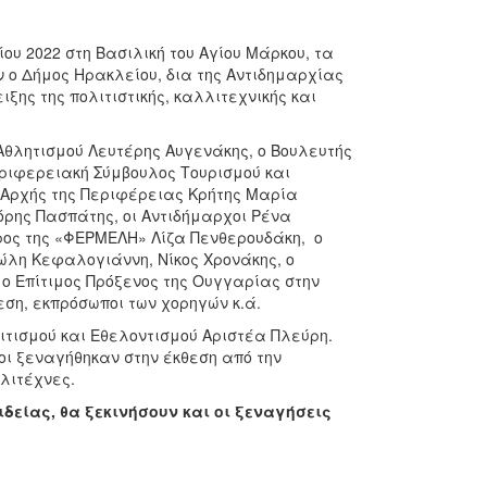
υ 2022 στη Βασιλική του Αγίου Μάρκου, τα
 ο Δήμος Ηρακλείου, δια της Αντιδημαρχίας
ξης της πολιτιστικής, καλλιτεχνικής και
Αθλητισμού Λευτέρης Αυγενάκης, ο Βουλευτής
εριφερειακή Σύμβουλος Τουρισμού και
 Αρχής της Περιφέρειας Κρήτης Μαρία
όρης Πασπάτης, οι Αντιδήμαρχοι Ρένα
ρος της «ΦΕΡΜΕΛΗ» Λίζα Πενθερουδάκη, o
λη Κεφαλογιάννη, Νίκος Χρονάκης, ο
 ο Επίτιμος Πρόξενος της Ουγγαρίας στην
ση, εκπρόσωποι των χορηγών κ.ά.
ιτισμού και Εθελοντισμού Αριστέα Πλεύρη.
οι ξεναγήθηκαν στην έκθεση από την
λλιτέχνες.
δείας, θα ξεκινήσουν και οι ξεναγήσεις