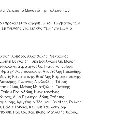
εκίνησε από το Μουσείο της Πόλεως των
 που προκαλεί το αφήγημα του Τάγματος των
 έμπνευσης για ξένους περιηγητές, για
κτίδη, Χρήστος Αλατσάκης, Νεκτάριος
ιρήνη Βογιατζή, Κική Βουλγαρέλη, Μαίρη
ννακάκη, Στρατηγούλα Γιαννικοπoύλου,
Φραγκίσκος Δουκάκης, Αποστόλης Ιτσκούδης,
 Μηνάς Καμπιτάκης, Βασίλης Καρακατσάνης,
 Λιαούρης, Γιώργος Λουλούδης, Τάσος
τοπούλου, Μάνος Μπατζόλης, Γιάννης
 Γεύσω Παπαδάκη, Κωνσταντίνος
ντας, Λίζα Πενθερουδάκη, Στέλιος
μούρης, Ιφιγένεια Σδούκου, Βασίλης Σούλης,
, Βάσω Τρίγκα, Κλαίρη Τσαλουχίδη-
ππούση, Πάβλος Χαμπίδης, Μανώλης Χάρος,