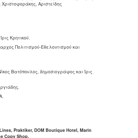
 Χριστοφοράκης, Αριστείδης
Ίρις Κρητικού.
μαρχος Πολιτισμού-Εθελοντισμού και
ίκος Βατόπουλος, δημοσιογράφος και Ίρις
ωργιάδης.
Α.
ines, Praktiker, DOM Boutique Hotel, Marin
he Copy Shop.