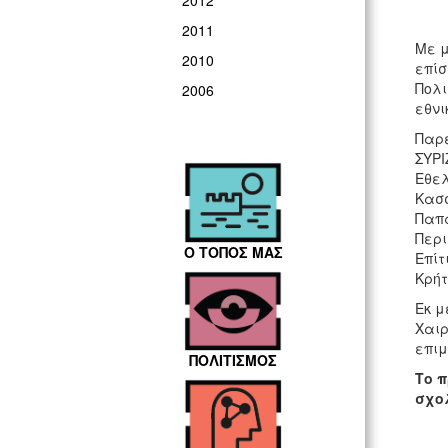
2012
2011
Με μ
2010
επίσ
Πολι
2006
εθνι
Παρε
ΣΥΡΙ
Εθελ
Κασσ
Παπα
Περι
Ο ΤΟΠΟΣ ΜΑΣ
Επίτ
Κρήτ
Εκ μ
Χαιρ
επιμ
ΠΟΛΙΤΙΣΜΟΣ
Το π
σχο