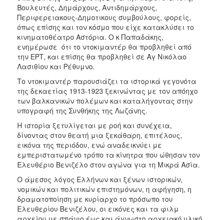
Βουλευτές, Δημάρχους, Αντιδημάρχους,
Περιφερειακους-Δημοτικους συμβούλους, φορείς,
όπως επίσης και τον κόσμο που είχε κατακλύσει το
κινηματοθέατρο Αστόρια. Ο κ Παπαδάκης,
ενημέρωσε ότι το ντοκιμαντέρ θα προβληθεί από
την ΕΡΤ, και επίσης θα προβληθεί σε Αγ Νικόλαο
Λασιθίου και Ρέθυμνο.
Το ντοκιμαντέρ παρουσιάζει τα ιστορικά γεγονότα
της δεκαετίας 1913-1923 ξεκινώντας με τον απόηχο
των βαλκανικών πολέμων και καταλήγοντας στην
υπογραφή της Συνθήκης της Λωζάνης.
Η ιστορία ξετυλίγεται με ροή και συνέχεια,
δίνοντας στον θεατή μια ξεκάθαρη, επιτέλους,
εικόνα της περιόδου, ενώ αναδεικνύει με
εμπεριστατωμένο τρόπο τα κίνητρα που ώθησαν τον
Ελευθέριο Βενιζέλο στον αγώνα για τη Μικρά Ασία.
Ο άμεσος λόγος Ελλήνων και ξένων ιστορικών,
νομικών και πολιτικών επιστημόνων, η αφήγηση, η
δραματοποίηση με κυρίαρχο το πρόσωπο του
Ελευθερίου Βενιζέλου, οι εικόνες και τα φιλμ
αρχείου με σπάνιο έως και άγνωστο αρχειακό υλικό