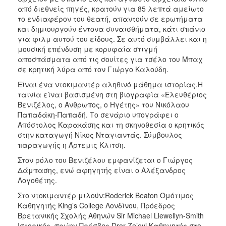
από διεθνείς πηγές, κρατούν για 85 λεπτά αμείωτο
το ενδιαφέρον του θεατή, απαντούν σε ερωτήματα
και δημιουργούν έντονα συναισθήματα, κάτι σπάνιο
για φιλμ αυτού του είδους. Σε αυτό συμβάλλει και η
μουσική επένδυση με κορυφαία στιγμή
αποσπάσματα από τις σουίτες για τσέλο του Μπαχ
σε κρητική λύρα από τον Γιώργο Καλούδη.
Είναι ένα ντοκιμαντέρ αληθινό μάθημα ιστορίας.Η
ταινία είναι βασισμένη στη βιογραφία «Ελευθέριος
Βενιζέλος, ο Άνθρωπος, ο Ηγέτης» του Νικόλαου
Παπαδάκη-Παπαδή. Το σενάριο υπογράφει ο
Απόστολος Καρακάσης και τη σκηνοθεσία ο κρητικός
στην καταγωγή Νίκος Νταγιαντάς. Σύμβουλος
παραγωγής η Άρτεμις Κλιτση.
Στον ρόλο του Βενιζέλου εμφανίζεται ο Γιώργος
Δάμπασης, ενώ αφηγητής είναι ο Αλέξανδρος
Λογοθέτης.
Στο ντοκιμαντέρ μιλούν:Roderick Beaton Ομότιμος
Καθηγητής King’s College Λονδίνου, Πρόεδρος
Βρετανικής Σχολής Αθηνών Sir Michael Llewellyn-Smith
Ιστορικός, πρώην Πρέσβης Dror Ze’evi Καθηγητής στο