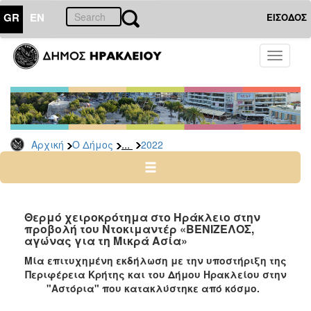
GR
EN
ΕΙΣΟΔΟΣ
Ο
Toggle
ΔΗΜΟΣ
navigati
Δελτία
Τύπου
Αρχείο
...
Αρχική
Ο Δήμος
2022
2026
2025
2024
2023
Θερμό χειροκρότημα στο Ηράκλειο στην
προβολή του Ντοκιμαντέρ «ΒΕΝΙΖΕΛΟΣ,
2022
αγώνας για τη Μικρά Ασία»
2021
Μία επιτυχημένη εκδήλωση με την υποστήριξη της
2020
Περιφέρεια Κρήτης και του Δήμου Ηρακλείου στην
"
Αστόρια
"
που κατακλύστηκε από κόσμο.
2019