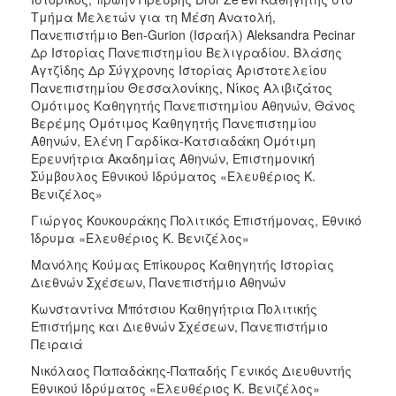
Τμήμα Μελετών για τη Μέση Ανατολή,
Πανεπιστήμιο Ben-Gurion (Ισραήλ) Aleksandra Pecinar
Δρ Ιστορίας Πανεπιστημίου Βελιγραδίου. Βλάσης
Αγτζίδης Δρ Σύγχρονης Ιστορίας Αριστοτελείου
Πανεπιστημίου Θεσσαλονίκης, Νίκος Αλιβιζάτος
Ομότιμος Καθηγητής Πανεπιστημίου Αθηνών, Θάνος
Βερέμης Ομότιμος Καθηγητής Πανεπιστημίου
Αθηνών, Ελένη Γαρδίκα-Κατσιαδάκη Ομότιμη
Ερευνήτρια Ακαδημίας Αθηνών, Επιστημονική
Σύμβουλος Εθνικού Ιδρύματος «Ελευθέριος Κ.
Βενιζέλος»
Γιώργος Κουκουράκης Πολιτικός Επιστήμονας, Εθνικό
Ίδρυμα «Ελευθέριος Κ. Βενιζέλος»
Μανόλης Κούμας Επίκουρος Καθηγητής Ιστορίας
Διεθνών Σχέσεων, Πανεπιστήμιο Αθηνών
Κωνσταντίνα Μπότσιου Καθηγήτρια Πολιτικής
Επιστήμης και Διεθνών Σχέσεων, Πανεπιστήμιο
Πειραιά
Νικόλαος Παπαδάκης-Παπαδής Γενικός Διευθυντής
Εθνικού Ιδρύματος «Ελευθέριος Κ. Βενιζέλος»