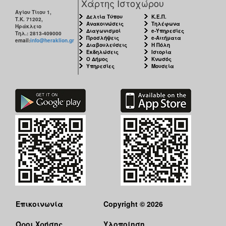
Χάρτης Ιστοχώρου
Αγίου Τίτου 1,
Δελτία Τύπου
Κ.Ε.Π.
Τ.Κ. 71202,
Ανακοινώσεις
Τηλέφωνα
Ηράκλειο
Διαγωνισμοί
e-Υπηρεσίες
Τηλ.: 2813-409000
Προσλήψεις
e-Αιτήματα
email:
info@heraklion.gr
Διαβουλεύσεις
Η Πόλη
Εκδηλώσεις
Ιστορία
Ο Δήμος
Κνωσός
Υπηρεσίες
Μουσεία
Επικοινωνία
Copyright © 2026
Όροι Χρήσης
Υλοποίηση