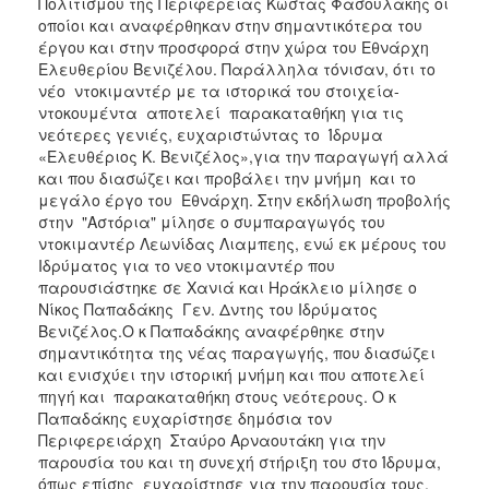
Πολιτισμού της Περιφέρειας Κώστας Φασουλάκης οι
οποίοι και αναφέρθηκαν στην σημαντικότερα του
έργου και στην προσφορά στην χώρα του Εθνάρχη
Ελευθερίου Βενιζέλου. Παράλληλα τόνισαν, ότι το
νέο ντοκιμαντέρ με τα ιστορικά του στοιχεία-
ντοκουμέντα αποτελεί παρακαταθήκη για τις
νεότερες γενιές, ευχαριστώντας το Ίδρυμα
«Ελευθέριος Κ. Βενιζέλος»,για την παραγωγή αλλά
και που διασώζει και προβάλει την μνήμη και το
μεγάλο έργο του Εθνάρχη. Στην εκδήλωση προβολής
στην "Αστόρια" μίλησε ο συμπαραγωγός του
ντοκιμαντέρ Λεωνίδας Λιαμπεης, ενώ εκ μέρους του
Ιδρύματος για το νεο ντοκιμαντέρ που
παρουσιάστηκε σε Χανιά και Ηράκλειο μίλησε ο
Νίκος Παπαδάκης Γεν. Δντης του Ιδρύματος
Βενιζέλος.Ο κ Παπαδάκης αναφέρθηκε στην
σημαντικότητα της νέας παραγωγής, που διασώζει
και ενισχύει την ιστορική μνήμη και που αποτελεί
πηγή και παρακαταθήκη στους νεότερους. Ο κ
Παπαδάκης ευχαρίστησε δημόσια τον
Περιφερειάρχη Σταύρο Αρναουτάκη για την
παρουσία του και τη συνεχή στήριξη του στο Ίδρυμα,
όπως επίσης ευχαρίστησε για την παρουσία τους,