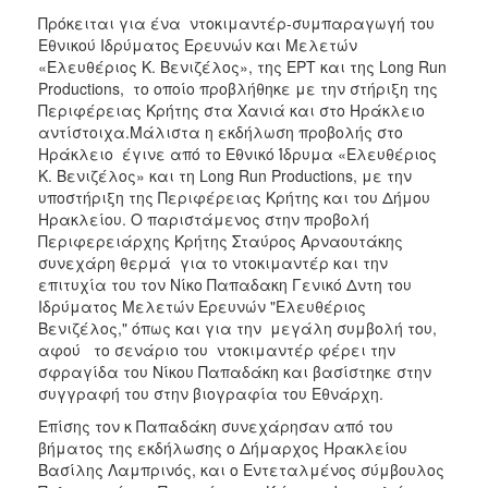
ΑΝΘΕΚΤΙΚΗ
Πρόκειται για ένα ντοκιμαντέρ-συμπαραγωγή του
ΠΟΛΗ
Εθνικού Ιδρύματος Ερευνών και Μελετών
«Ελευθέριος Κ. Βενιζέλος», της ΕΡΤ και της Long Run
Productions, το οποίο προβλήθηκε με την στήριξη της
Περιφέρειας Κρήτης στα Χανιά και στο Ηράκλειο
αντίστοιχα.Μάλιστα η εκδήλωση προβολής στο
Ηράκλειο έγινε από το Εθνικό Ίδρυμα «Ελευθέριος
Κ. Βενιζέλος» και τη Long Run Productions, με την
υποστήριξη της Περιφέρειας Κρήτης και του Δήμου
Ηρακλείου. Ο παριστάμενος στην προβολή
Περιφερειάρχης Κρήτης Σταύρος Αρναουτάκης
συνεχάρη θερμά για το ντοκιμαντέρ και την
επιτυχία του τον Νίκο Παπαδακη Γενικό Δντη του
Ιδρύματος Μελετών Ερευνών "Ελευθέριος
Βενιζέλος," όπως και για την μεγάλη συμβολή του,
αφού το σενάριο του ντοκιμαντέρ φέρει την
σφραγίδα του Νίκου Παπαδάκη και βασίστηκε στην
συγγραφή του στην βιογραφία του Εθνάρχη.
Επίσης τον κ Παπαδάκη συνεχάρησαν από του
βήματος της εκδήλωσης ο Δήμαρχος Ηρακλείου
Βασίλης Λαμπρινός, και ο Εντεταλμένος σύμβουλος