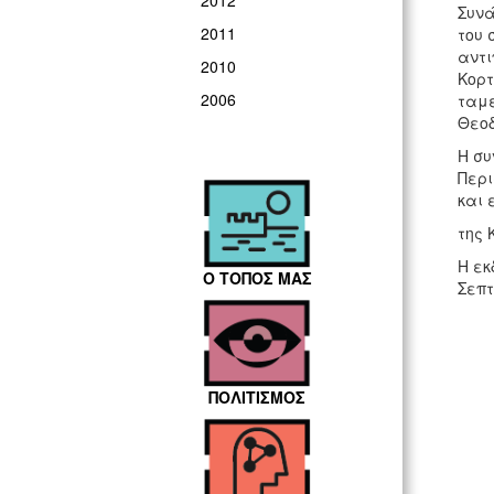
2012
Συνά
2011
του 
αντι
2010
Κορτ
2006
ταμε
Θεοδ
Η συ
Περι
και 
της 
Η εκ
Ο ΤΟΠΟΣ ΜΑΣ
Σεπτ
ΠΟΛΙΤΙΣΜΟΣ