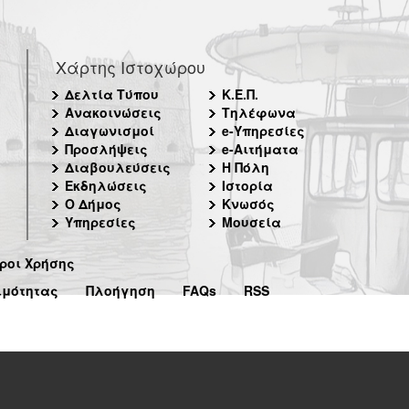
Χάρτης Ιστοχώρου
Δελτία Τύπου
Κ.Ε.Π.
Ανακοινώσεις
Τηλέφωνα
Διαγωνισμοί
e-Υπηρεσίες
Προσλήψεις
e-Αιτήματα
Διαβουλεύσεις
Η Πόλη
Εκδηλώσεις
Ιστορία
Ο Δήμος
Κνωσός
Υπηρεσίες
Μουσεία
ροι Χρήσης
ιμότητας
Πλοήγηση
FAQs
RSS