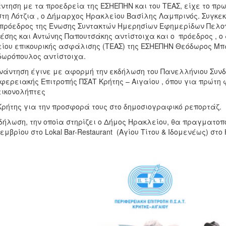
ντηση με τα προεδρεία της ΕΣΗΕΠΗΝ και του ΤΕΑΣ, είχε το πρω
στη Λότζια , ο Δήμαρχος Ηρακλείου Βασίλης Λαμπρινός. Συγκε
πρόεδρος της Ένωσης Συντακτών Ημερησίων Εφημερίδων Πελοπ
έσης και Αντώνης Παπουτσάκης αντίστοιχα και ο πρόεδρος , ο
ίου επικουρικής ασφάλισης (ΤΕΑΣ) της ΕΣΗΕΠΗΝ Θεόδωρος Μ
ωρόπουλος αντίστοιχα.
νάντηση έγινε με αφορμή την εκδήλωση του Πανελλήνιου Συνδέ
φερειακής Επιτροπής ΠΣΑΤ Κρήτης – Αιγαίου , όπου για πρώτη
εικονολήπτες
Κρήτης για την προσφορά τους στο δημοσιογραφικό ρεπορτάζ.
δήλωση, την οποία στηρίζει ο Δήμος Ηρακλείου, θα πραγματοπ
εμβρίου στο Lokal Βar-Restaurant (Αγίου Τίτου & Ιδομενέως) στο