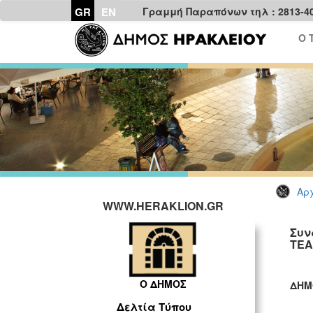
GR
EN
Γραμμή Παραπόνων τηλ : 2813-4
Ο 
Αρχ
WWW.HERAKLION.GR
Συν
ΤΕΑ
Ο ΔΗΜΟΣ
ΔΗΜ
ΓΡ
Δελτία Τύπου