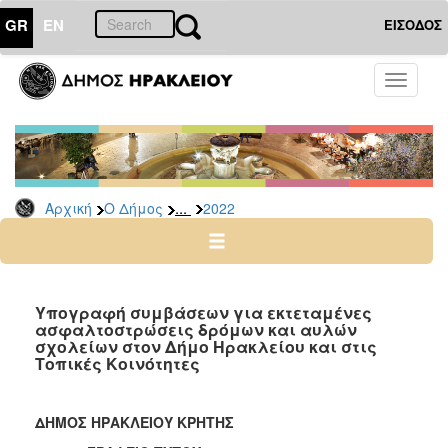
GR
EN
ΕΙΣΟΔΟΣ
Ο
Toggle
ΔΗΜΟΣ
navigati
Δελτία
Τύπου
Αρχείο
...
Αρχική
Ο Δήμος
2022
2026
2025
2024
2023
Υπογραφή συμβάσεων για εκτεταμένες
ασφαλτοστρώσεις δρόμων και αυλών
2022
σχολείων στον Δήμο Ηρακλείου και στις
2021
Τοπικές Κοινότητες
2020
2019
ΔΗΜΟΣ ΗΡΑΚΛΕΙΟΥ ΚΡΗΤΗΣ