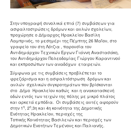
ΑΝΘΕΚΤΙΚΗ
ΠΟΛΗ
Στην υπογραφή συνολικά επτά (7) συμβάσεων για
ασφαλτοστρώσεις δρόμων και αυλών σχολείων,
προχώρησε ο Δήμαρχος Ηρακλείου Βασίλη
Λαμπρινός, το μεσημέρι της Πέμπτης 26 Μαΐου, στο
γραφείο του στη Λότζια , παρουσία του
Αντιδημάρχου Τεχνικών Έργων Γιάννη Αναστασάκη,
του Αντιδημάρχου Πολεοδομίας Γιώργου Καραντινού
και εκπροσώπων των αναδόχων εταιρειών.
Σύμφωνα με τις συμβάσεις προβλέπεται το
φρεζάρισμα και η ασφαλτόστρωση δρόμων και
αυλών σχολικών συγκροτημάτων που βρίσκονται
στο Δήμο Ηρακλείου καθώς και η ανακατασκευή
οδών εντός των τειχών της πόλης με μικρό πλάτος
και αρκετά εμπόδια. Οι συμβάσεις αυτές αφορούν
η
η
στην 1
, 2
,3η και 4η κοινότητα της Δημοτικής
Ενότητας Ηρακλείου, περιοχές της
Τοπικής Κοινότητας Βασιλειών και περιοχές των
Δημοτικών Ενοτήτων Τεμένους και Παλιανής.