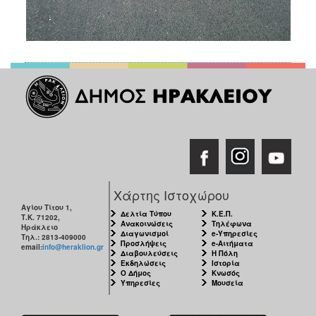
Χάρτης Ιστοχώρου
Αγίου Τίτου 1,
Δελτία Τύπου
Κ.Ε.Π.
Τ.Κ. 71202,
Ανακοινώσεις
Τηλέφωνα
Ηράκλειο
Διαγωνισμοί
e-Υπηρεσίες
Τηλ.: 2813-409000
Προσλήψεις
e-Αιτήματα
email:
info@heraklion.gr
Διαβουλεύσεις
Η Πόλη
Εκδηλώσεις
Ιστορία
Ο Δήμος
Κνωσός
Υπηρεσίες
Μουσεία