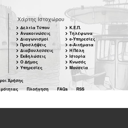
Χάρτης Ιστοχώρου
Δελτία Τύπου
Κ.Ε.Π.
Ανακοινώσεις
Τηλέφωνα
Διαγωνισμοί
e-Υπηρεσίες
Προσλήψεις
e-Αιτήματα
Διαβουλεύσεις
Η Πόλη
Εκδηλώσεις
Ιστορία
Ο Δήμος
Κνωσός
Υπηρεσίες
Μουσεία
ροι Χρήσης
ιμότητας
Πλοήγηση
FAQs
RSS