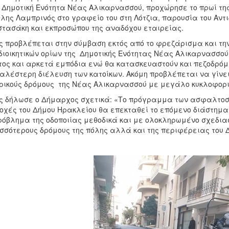
 Δημοτική Ενότητα Νέας Αλικαρνασσού, προχώρησε το πρωί της
λης Λαμπρινός στο γραφείο του στη Λότζια, παρουσία του Αν
τασάκη και εκπροσώπου της αναδόχου εταιρείας.
 προβλέπεται στην σύμβαση εκτός από το φρεζάρισμα και τ
διοικητικών ορίων της Δημοτικής Ενότητας Νέας Αλικαρνασσο
ος και αρκετά εμπόδια ενώ θα κατασκευαστούν και πεζοδρόμι
λέστερη διέλευση των κατοίκων. Ακόμη προβλέπεται να γίνε
ρικούς δρόμους της Νέας Αλικαρνασσού με μεγάλο κυκλοφορι
 δήλωσε ο Δήμαρχος σχετικά: «Το πρόγραμμα των ασφαλτοστ
οχές του Δήμου Ηρακλείου θα επεκταθεί το επόμενο διάστημα
ρόβλημα της οδοποιίας μεθοδικά και με ολοκληρωμένο σχεδια
σσότερους δρόμους της πόλης αλλά και της περιφέρειας του Δ