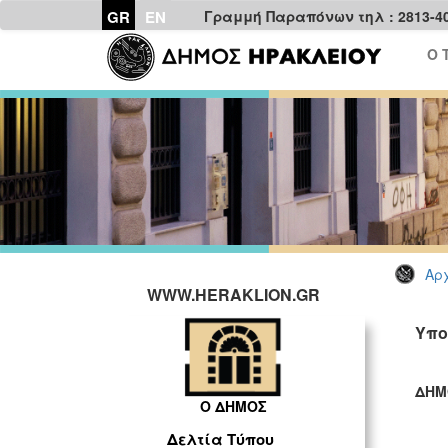
GR
EN
Γραμμή Παραπόνων τηλ : 2813-4
Ο 
Αρχ
WWW.HERAKLION.GR
Υπο
ΔΗΜ
Ο ΔΗΜΟΣ
ΓΡ
Δελτία Τύπου