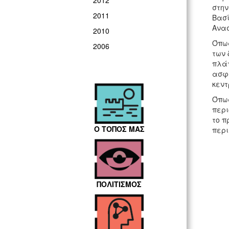
2012
στην
2011
Βασί
Ανασ
2010
Όπως
2006
των 
πλάτ
ασφα
κεντ
Όπως
περι
το π
Ο ΤΟΠΟΣ ΜΑΣ
περι
ΠΟΛΙΤΙΣΜΟΣ