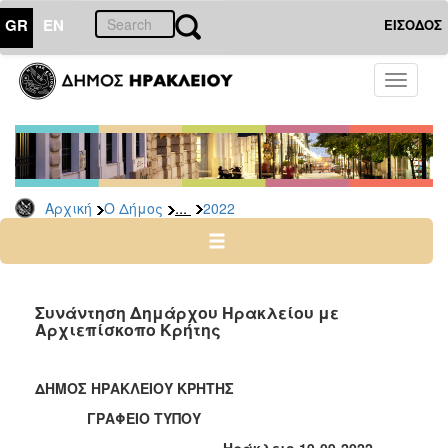
GR
EN
ΕΙΣΟΔΟΣ
Ο
Toggle
ΔΗΜΟΣ
navigati
Δελτία
Τύπου
Αρχείο
...
Αρχική
Ο Δήμος
2022
2026
2025
2024
2023
Συνάντηση Δημάρχου Ηρακλείου με
Αρχιεπίσκοπο Κρήτης
2022
2021
ΔΗΜΟΣ ΗΡΑΚΛΕΙΟΥ ΚΡΗΤΗΣ
2020
ΓΡΑΦΕΙΟ ΤΥΠΟΥ
2019
Ηράκλειο 19-09-2022