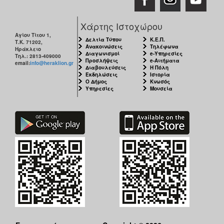
Χάρτης Ιστοχώρου
Αγίου Τίτου 1,
Δελτία Τύπου
Κ.Ε.Π.
Τ.Κ. 71202,
Ανακοινώσεις
Τηλέφωνα
Ηράκλειο
Διαγωνισμοί
e-Υπηρεσίες
Τηλ.: 2813-409000
Προσλήψεις
e-Αιτήματα
email:
info@heraklion.gr
Διαβουλεύσεις
Η Πόλη
Εκδηλώσεις
Ιστορία
Ο Δήμος
Κνωσός
Υπηρεσίες
Μουσεία