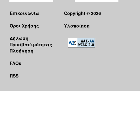
Επικοινωνία
Copyright © 2026
Όροι Χρήσης
Υλοποίηση
Δήλωση
Προσβασιμότητας
Πλοήγηση
FAQs
RSS