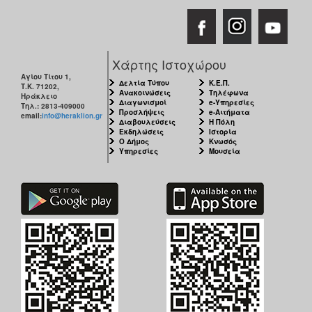
Χάρτης Ιστοχώρου
Αγίου Τίτου 1,
Δελτία Τύπου
Κ.Ε.Π.
Τ.Κ. 71202,
Ανακοινώσεις
Τηλέφωνα
Ηράκλειο
Διαγωνισμοί
e-Υπηρεσίες
Τηλ.: 2813-409000
Προσλήψεις
e-Αιτήματα
email:
info@heraklion.gr
Διαβουλεύσεις
Η Πόλη
Εκδηλώσεις
Ιστορία
Ο Δήμος
Κνωσός
Υπηρεσίες
Μουσεία