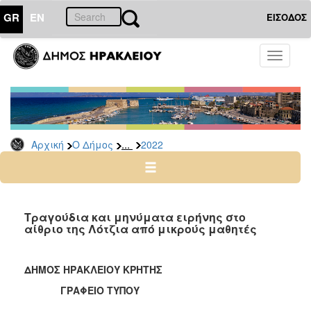
GR
EN
ΕΙΣΟΔΟΣ
Ο
Toggle
ΔΗΜΟΣ
navigati
Δελτία
Τύπου
Αρχείο
...
Αρχική
Ο Δήμος
2022
2026
2025
2024
2023
Τραγούδια και μηνύματα ειρήνης στο
αίθριο της Λότζια από μικρούς μαθητές
2022
2021
ΔΗΜΟΣ ΗΡΑΚΛΕΙΟΥ ΚΡΗΤΗΣ
2020
ΓΡΑΦΕΙΟ ΤΥΠΟΥ
2019