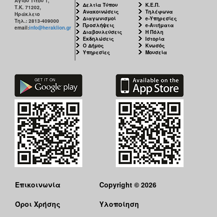
Αγίου Τίτου 1,
Δελτία Τύπου
Κ.Ε.Π.
Τ.Κ. 71202,
Ανακοινώσεις
Τηλέφωνα
Ηράκλειο
Διαγωνισμοί
e-Υπηρεσίες
Τηλ.: 2813-409000
Προσλήψεις
e-Αιτήματα
email:
info@heraklion.gr
Διαβουλεύσεις
Η Πόλη
Εκδηλώσεις
Ιστορία
Ο Δήμος
Κνωσός
Υπηρεσίες
Μουσεία
Επικοινωνία
Copyright © 2026
Όροι Χρήσης
Υλοποίηση