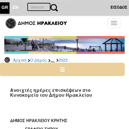
GR
EN
ΕΙΣΟΔΟΣ
Ο
Toggle
ΔΗΜΟΣ
navigati
Δελτία
Τύπου
Αρχείο
...
Αρχική
Ο Δήμος
2022
2026
2025
2024
2023
Ανοιχτές ημέρες επισκέψεων στο
Κυνοκομείο του Δήμου Ηρακλείου
2022
2021
2020
ΔΗΜΟΣ ΗΡΑΚΛΕΙΟΥ ΚΡΗΤΗΣ
2019
ΓΡΑΦΕΙΟ ΤΥΠΟΥ