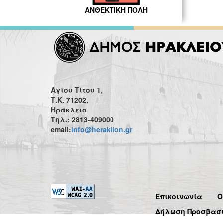
ΑΝΘΕΚΤΙΚΗ ΠΟΛΗ
Αγίου Τίτου 1,
Τ.Κ. 71202,
Ηράκλειο
Τηλ.: 2813-409000
email:
info@heraklion.gr
Επικοινωνία
Ό
Δήλωση Προσβασ