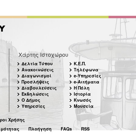
Χάρτης Ιστοχώρου
Δελτία Τύπου
Κ.Ε.Π.
Ανακοινώσεις
Τηλέφωνα
Διαγωνισμοί
e-Υπηρεσίες
Προσλήψεις
e-Αιτήματα
Διαβουλεύσεις
Η Πόλη
Εκδηλώσεις
Ιστορία
Ο Δήμος
Κνωσός
Υπηρεσίες
Μουσεία
ροι Χρήσης
ιμότητας
Πλοήγηση
FAQs
RSS