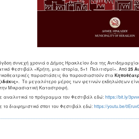
όγδοη συνεχή χρονιά ο Δήμος Ηρακλείου δια της Αντιδημαρχίας
τικό Φεστιβάλ «Κρήτη, μια ιστορία, 5+1 Πολιτισμοί». Από
25 Α
ικοθεατρικές παραστάσεις θα παρουσιαστούν στα
Κηποθέατρ
ιδάκις»
. Το μεγαλύτερο μέρος των φετινών εκδηλώσεων είν
την Μικρασιατική Καταστροφή.
ε αναλυτικά το πρόγραμμα του Φεστιβάλ εδώ:
https://bit.ly/3pv
ε το διαφημιστικό σποτ του Φεστιβάλ εδώ:
https://youtu.be/0Eruv