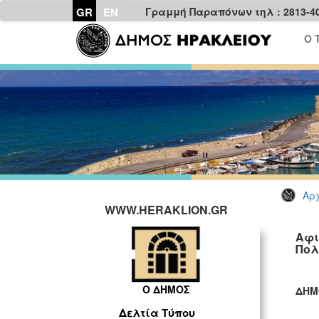
GR
EN
Γραμμή Παραπόνων τηλ : 2813-4
Ο 
Αρχ
WWW.HERAKLION.GR
Αφι
Πολ
Ο ΔΗΜΟΣ
ΔΗΜ
ΓΡ
Δελτία Τύπου