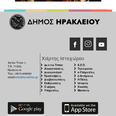
Χάρτης Ιστοχώρου
Αγίου Τίτου 1,
Δελτία Τύπου
Κ.Ε.Π.
Τ.Κ. 71202,
Ανακοινώσεις
Τηλέφωνα
Ηράκλειο
Διαγωνισμοί
e-Υπηρεσίες
Τηλ.: 2813-409000
Προσλήψεις
e-Αιτήματα
email:
info@heraklion.gr
Διαβουλεύσεις
Η Πόλη
Εκδηλώσεις
Ιστορία
Ο Δήμος
Κνωσός
Υπηρεσίες
Μουσεία