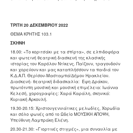
ΤΡ
ITH 20 ΔΕΚΕΜΒΡΙΟΥ 2022
ΘΕΜΑ ΚΡΗΤΗΣ 103.1
ΣΚΗΝΗ
18.00: «Το κοριτσάκι με τα σπίρτα», σε ελπιδοφόρα
και φωτεινή θεατρική διασκευή της κλασικής
ιστορίας του Καρόλου Ντίκενς. Παίζουν, τραγουδούν
και χορεύουν και μας καταπλήσσουν τα παιδιά του
Κ.Δ.Α.Π. Θερίσου-Μασταμπά/Δήμου Ηρακλείου.
Διασκευή- θεατρική διδασκαλία: Έφη Δράκου,
πρωτότυπη μουσική και μουσική επιμέλεια: Ιωάννα
Κελεσή, χορογραφίες: Χαρά Καράλη, σκηνικά:
Κυριακή Αρκουλή.
19.30-20.15: Χριστουγεννιάτικες μελωδίες, Χορωδία
και σόλο φωνές από το Ωδείο ΜΟΥΣΙΚΗ ΑΠΟΨΗ,
Υπεύθυνη Λαμπράκη Ελένη.
20.30-21.30: «Γιορτινές στιγμές», μια συναυλία με