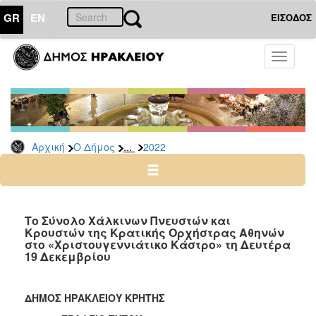
GR
EN
ΕΙΣΟΔΟΣ
Ο
Toggle
ΔΗΜΟΣ
navigati
Δελτία
Τύπου
Αρχείο
...
Αρχική
Ο Δήμος
2022
2026
2025
2024
2023
Το Σύνολο Χάλκινων Πνευστών και
Κρουστών της Κρατικής Ορχήστρας Αθηνών
2022
στο «Χριστουγεννιάτικο Κάστρο» τη Δευτέρα
2021
19 Δεκεμβρίου
2020
2019
ΔΗΜΟΣ ΗΡΑΚΛΕΙΟΥ ΚΡΗΤΗΣ