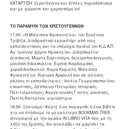
ΚΑΤΑΡΤΙΣΗ: ξεροτήγανα και δίπλες παραδοσιακά
και με χαρούπι και χαρουπόμελο!
ΤΟ ΠΑΡΑΜΥΘΙ ΤΩΝ ΧΡΙΣΤΟΥΓΕΝΝΩΝ
17.00: «Η Μάγισσα Φρικαντέλα» του Ευγένιου
Τριβιζά, διαδραστικό εργαστήρι από τους
εκπαιδευτικούς και τα υπέροχα παιδιά του Κ.Δ.Α.Π.
Αγ. Ιωάννη/ Δήμου Ηρακλείου. Διδασκαλία/
Διασκευή: Μαρία Σαριτσάμη, θεατροπαιδαγωγός,
μουσική διδασκαλία: Ειρήνη Καρδαμάκη,
χοροδιδασκαλία: Χαρά Καράλη, Μάγισσα
Φρικαντέλα: Κυριακή Αρκουλή και σε άλλους
ρόλους οι εκπαιδεύτριες : Ιουλία Γεωργακοπούλου:
εικαστικός, Δέσποινα Πλευράκη: Ιστορικός-
Πολιτισμολόγος, Ανωγειανάκη Γιούλη: μουσικός,
Πολίτη Κατερίνα: γυμνάστρια.
18.00: Ξεκινάμε! Φέρτε ένα παραμύθι ή ένα βιβλίο
για να στήσουμε το μεγαλύτερο BOOKMAS TREE
συντροφιά με την ομάδα IN LIBRO VITA που, με τη
λήξη της δράσης, θα αναλάβει να χαρίσει τα