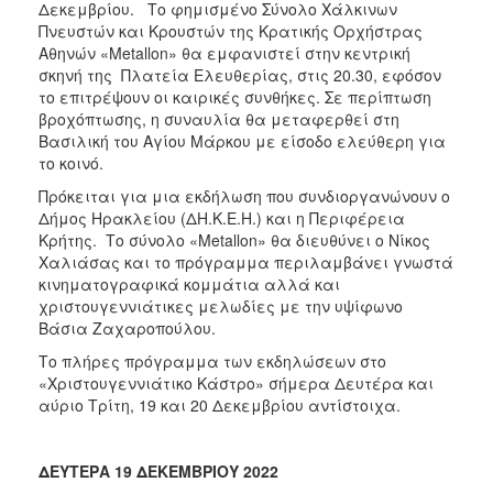
Δεκεμβρίου. Το φημισμένο Σύνολο Χάλκινων
ΑΝΘΕΚΤΙΚΗ
ΠΟΛΗ
Πνευστών και Κρουστών της Κρατικής Ορχήστρας
Αθηνών «Metallon» θα εμφανιστεί στην κεντρική
σκηνή της Πλατεία Ελευθερίας, στις 20.30, εφόσον
το επιτρέψουν οι καιρικές συνθήκες. Σε περίπτωση
βροχόπτωσης, η συναυλία θα μεταφερθεί στη
Βασιλική του Αγίου Μάρκου με είσοδο ελεύθερη για
το κοινό.
Πρόκειται για μια εκδήλωση που συνδιοργανώνουν ο
Δήμος Ηρακλείου (ΔΗ.Κ.Ε.Η.) και η Περιφέρεια
Κρήτης. Το σύνολο «Metallon» θα διευθύνει ο Νίκος
Χαλιάσας και το πρόγραμμα περιλαμβάνει γνωστά
κινηματογραφικά κομμάτια αλλά και
χριστουγεννιάτικες μελωδίες με την υψίφωνο
Βάσια Ζαχαροπούλου.
Το πλήρες πρόγραμμα των εκδηλώσεων στο
«Χριστουγεννιάτικο Κάστρο» σήμερα Δευτέρα και
αύριο Τρίτη, 19 και 20 Δεκεμβρίου αντίστοιχα.
ΔΕ
YTEΡΑ 19 ΔΕΚΕΜΒΡΙΟΥ 2022