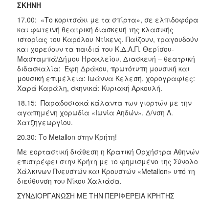
ΣΚΗΝΗ
17.00: «Το κοριτσάκι με τα σπίρτα», σε ελπιδοφόρα
και φωτεινή θεατρική διασκευή της κλασικής
ιστορίας του Καρόλου Ντίκενς. Παίζουν, τραγουδούν
και χορεύουν τα παιδιά του Κ.Δ.Α.Π. Θερίσου-
Μασταμπά/Δήμου Ηρακλείου. Διασκευή – θεατρική
διδασκαλία: Έφη Δράκου, πρωτότυπη μουσική και
μουσική επιμέλεια: Ιωάννα Κελεσή, χορογραφίες:
Χαρά Καράλη, σκηνικά: Κυριακή Αρκουλή.
18.15: Παραδοσιακά κάλαντα των γιορτών με την
αγαπημένη χορωδία «Ιωνία Αηδών». Δ/νση Λ.
Χατζηγεωργίου.
20.30: Το Metallon στην Κρήτη!
Με εορταστική διάθεση η Κρατική Ορχήστρα Αθηνών
επιστρέφει στην Κρήτη με το φημισμένο της Σύνολο
Χάλκινων Πνευστών και Κρουστών «Metallon» υπό τη
διεύθυνση του Νίκου Χαλιάσα.
ΣΥΝΔΙΟΡΓΑΝΩΣΗ ΜΕ ΤΗΝ ΠΕΡΙΦΕΡΕΙΑ ΚΡΗΤΗΣ