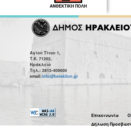
ΑΝΘΕΚΤΙΚΗ ΠΟΛΗ
Αγίου Τίτου 1,
Τ.Κ. 71202,
Ηράκλειο
Τηλ.: 2813-409000
email:
info@heraklion.gr
Επικοινωνία
Ό
Δήλωση Προσβασ