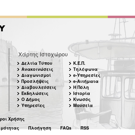
Χάρτης Ιστοχώρου
Δελτία Τύπου
Κ.Ε.Π.
Ανακοινώσεις
Τηλέφωνα
Διαγωνισμοί
e-Υπηρεσίες
Προσλήψεις
e-Αιτήματα
Διαβουλεύσεις
Η Πόλη
Εκδηλώσεις
Ιστορία
Ο Δήμος
Κνωσός
Υπηρεσίες
Μουσεία
ροι Χρήσης
ιμότητας
Πλοήγηση
FAQs
RSS