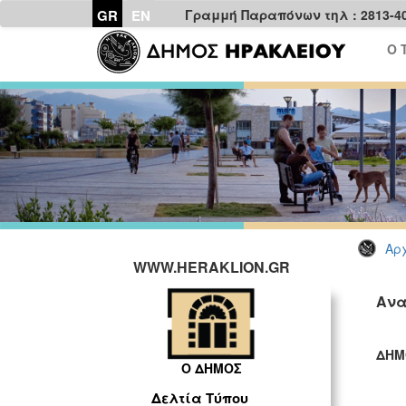
GR
EN
Γραμμή Παραπόνων τηλ : 2813-4
Ο 
Αρχ
WWW.HERAKLION.GR
Ανα
ΔΗΜ
Ο ΔΗΜΟΣ
ΓΡ
Δελτία Τύπου