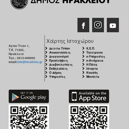
Χάρτης Ιστοχώρου
Αγίου Τίτου 1,
Δελτία Τύπου
Κ.Ε.Π.
Τ.Κ. 71202,
Ανακοινώσεις
Τηλέφωνα
Ηράκλειο
Διαγωνισμοί
e-Υπηρεσίες
Τηλ.: 2813-409000
Προσλήψεις
e-Αιτήματα
email:
info@heraklion.gr
Διαβουλεύσεις
Η Πόλη
Εκδηλώσεις
Ιστορία
Ο Δήμος
Κνωσός
Υπηρεσίες
Μουσεία