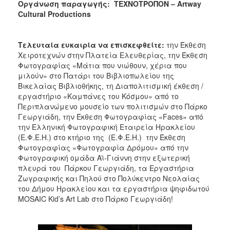
Οργάνωση παραγωγής: ΤΕΧΝΟΤΡΟΠΟΝ – Artway
Cultural Productions
Τελευταία ευκαιρία να επισκεφθείτε:
την Έκθεση
Χειροτεχνών στην Πλατεία Ελευθερίας, την Έκθεση
Φωτογραφίας «Μάτια που νιώθουν, χέρια που
μιλούν» στο Πατάρι του Βιβλιοπωλείου της
Βικελαίας Βιβλιοθήκης, τη Διαπολιτισμική έκθεση /
εργαστήριο «Καμπάνες του Κόσμου» από το
Περιπλανώμενο μουσείο των πολιτισμών στο Πάρκο
Γεωργιάδη, την Έκθεση Φωτογραφίας «Faces» από
την Ελληνική Φωτογραφική Εταιρεία Ηρακλείου
(Ε.Φ.Ε.Η.) στο κτήριο της (Ε.Φ.Ε.Η.) την Έκθεση
Φωτογραφίας «Φωτογραφία Δρόμου» από την
Φωτογραφική ομάδα Αϊ-Γιάννη στην εξωτερική
πλευρά του Πάρκου Γεωργιάδη, τα Εργαστήρια
Ζωγραφικής και Πηλού στο Πολύκεντρο Νεολαίας
του Δήμου Ηρακλείου και τα εργαστήρια ψηφιδωτού
MOSAIC Kid’s Art Lab στο Πάρκο Γεωργιάδη!