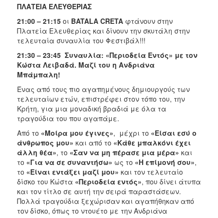
ΠΛΑΤΕΙΑ ΕΛΕΥΘΕΡΙΑΣ
21:00 – 21:15
οι
BATALA CRETA
φτάνουν στην
Πλατεία Ελευθερίας και δίνουν την σκυτάλη στην
τελευταία συναυλία του Φεστιβάλ!!!
21:30 – 23:45 Συναυλία: «Περιοδεία Εντός» με τον
Κώστα Λειβαδά. Μαζί του η Ανδριάνα
Μπάμπαλη!
Ένας από τους πιο αγαπημένους δημιουργούς των
τελευταίων ετών, επιστρέφει στον τόπο του, την
Κρήτη, για μια μοναδική βραδιά με όλα τα
τραγούδια του που αγαπάμε.
Από το
«Μοίρα μου έγινες»
, μέχρι το
«Είσαι εσύ ο
άνθρωπος μου»
και από το
«Κάθε μπαλκόνι έχει
άλλη θέα»
, το
«Σαν να μη πέρασε μια μέρα»
και
το
«Για να σε συναντήσω»
ως το
«Η επίμονή σου»
,
το
«Είναι εντάξει μαζί μου»
και τον τελευταίο
δίσκο του Κώστα
«Περιοδεία εντός»
, που δίνει άτυπα
και τον τίτλο σε αυτή την σειρά παραστάσεων.
Πολλά τραγούδια ξεχώρισαν και αγαπήθηκαν από
τον δίσκο, όπως το ντουέτο με την Ανδριάνα