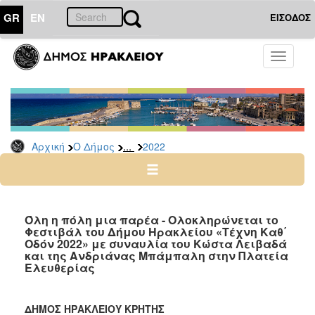
GR
EN
ΕΙΣΟΔΟΣ
Ο
Toggle
ΔΗΜΟΣ
navigati
Δελτία
Τύπου
Αρχείο
...
Αρχική
Ο Δήμος
2022
2026
2025
2024
2023
Όλη η πόλη μια παρέα - Ολοκληρώνεται το
Φεστιβάλ του Δήμου Ηρακλείου «Τέχνη Καθ΄
2022
Οδόν 2022» με συναυλία του Κώστα Λειβαδά
2021
και της Ανδριάνας Μπάμπαλη στην Πλατεία
Ελευθερίας
2020
2019
ΔΗΜΟΣ ΗΡΑΚΛΕΙΟΥ ΚΡΗΤΗΣ