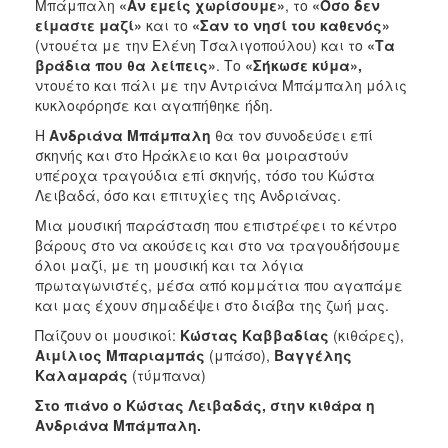
Μπάμπαλη
«Αν εμείς χωρίσουμε»
, το
«Όσο δεν
είμαστε μαζί»
και το
«Σαν το νησί του καθενός»
(ντουέτα με την Ελένη Τσαλιγοπούλου) και το
«Τα
βράδια που θα λείπεις»
. Το
«Σήκωσε κύμα»,
ντουέτο και πάλι με την Αντριάνα Μπάμπαλη μόλις
κυκλοφόρησε και αγαπήθηκε ήδη.
Η
Ανδριάνα Μπάμπαλη
θα τον συνοδεύσει επί
σκηνής και στο Ηράκλειο και θα μοιραστούν
υπέροχα τραγούδια επί σκηνής, τόσο του Κώστα
Λειβαδά, όσο και επιτυχίες της Ανδριάνας.
Μια μουσική παράσταση που επιστρέφει το κέντρο
βάρους στο να ακούσεις και στο να τραγουδήσουμε
όλοι μαζί, με τη μουσική και τα λόγια
πρωταγωνιστές, μέσα από κομμάτια που αγαπάμε
και μας έχουν σημαδέψει στο διάβα της ζωή μας.
Παίζουν οι μουσικοί:
Κώστας Καββαδίας
(κιθάρες),
Αιμίλιος Μπαριαμπάς
(μπάσο),
Βαγγέλης
Καλαμαράς
(τύμπανα)
Στο πιάνο ο Κώστας Λειβαδάς, στην κιθάρα η
Ανδριάνα Μπάμπαλη.