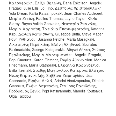
Καλογεράκη, Eλίζα Βελώνη, Dana Eskelson, Angeliki
Fragaki, Julie Ellis, Jo Fino, Δέσποινα Χριστοδουλάκη,
Yola Dréan, Kallia Katsampoxaki, Jean-Charles Audebert,
Μαρία Ζεάκη, Pauline Thomas, Jayne Taylor, Kizzie
Storey, Rayco Valido Gonzalez, Νεκταρία Σπανάκη,
Μαρία Φαρσάρη, Τατιάνα Επανωμεριτάκη, Katerina
Kirpi, Δανάη Κατρισιώτη, Giuseppe Buffa, Steve Macer,
Ρονη Ρυθιανου, Susanna Petche, Maria Maragkaki,
Αικατερίνη Περδικάκη, Ελένη Αληθινού, Socrates
Paximadakis, George Kalogerakis, Αθηνά Λέκκα, Σπύρος
Περδικάκης, Μαρία Μαρτιμιανάκη, Angeliki Fragaki,
Popi Giaourta, Karen Fletcher, Σοφία Αθανασίου, Monica
Friedmann, Maria Stathoraki, Ελεάννα Καρανδείνου,
Evita Tzenaki, Στάθης Μάγιογλου, Κατερίνα Βλάχου,
Νίκος Καρανικολής, Σαββίνα Ζαρειφίδου, Jean
Coenraets, Ειρήνη Μελά, Ariadni Ainatzopoulou, Dimitris
Giannikis, Ελένη Λαμπράκη, Σταύρος Ρασιδάκης,
Πρόδρομος Σενίκ, Pepi Katsiyannaki, Μanolis Κoutsakis,
Olga Taxidou