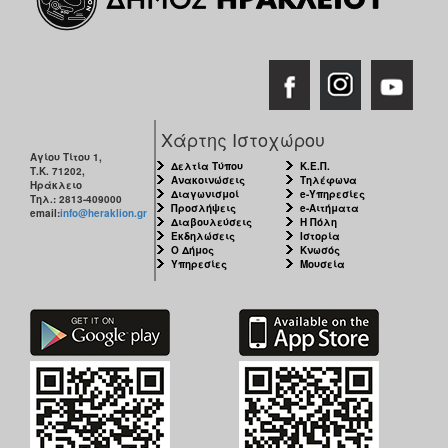
Χάρτης Ιστοχώρου
Αγίου Τίτου 1,
Δελτία Τύπου
Κ.Ε.Π.
Τ.Κ. 71202,
Ανακοινώσεις
Τηλέφωνα
Ηράκλειο
Διαγωνισμοί
e-Υπηρεσίες
Τηλ.: 2813-409000
Προσλήψεις
e-Αιτήματα
email:
info@heraklion.gr
Διαβουλεύσεις
Η Πόλη
Εκδηλώσεις
Ιστορία
Ο Δήμος
Κνωσός
Υπηρεσίες
Μουσεία