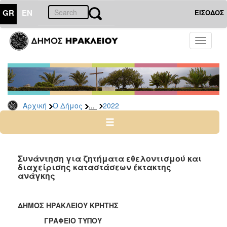
GR
EN
ΕΙΣΟΔΟΣ
Ο
Toggle
ΔΗΜΟΣ
navigati
Δελτία
Τύπου
Αρχείο
...
Αρχική
Ο Δήμος
2022
2026
2025
2024
2023
Συνάντηση για ζητήματα εθελοντισμού και
διαχείρισης καταστάσεων έκτακτης
2022
ανάγκης
2021
2020
ΔΗΜΟΣ ΗΡΑΚΛΕΙΟΥ ΚΡΗΤΗΣ
2019
ΓΡΑΦΕΙΟ ΤΥΠΟΥ