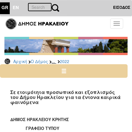
GR
EN
ΕΙΣΟΔΟΣ
Ο
Toggle
ΔΗΜΟΣ
navigati
Δελτία
Τύπου
Αρχείο
...
Αρχική
Ο Δήμος
2022
2026
2025
2024
2023
Σε ετοιμότητα προσωπικό και εξοπλισμός
του Δήμου Ηρακλείου για τα έντονα καιρικά
2022
φαινόμενα
2021
2020
ΔΗΜΟΣ ΗΡΑΚΛΕΙΟΥ ΚΡΗΤΗΣ
2019
ΓΡΑΦΕΙΟ ΤΥΠΟΥ