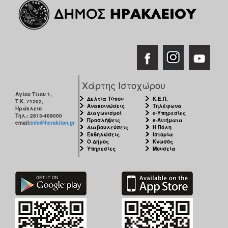
ΑΝΘΕΚΤΙΚΗ
ΠΟΛΗ
Χάρτης Ιστοχώρου
Αγίου Τίτου 1,
Δελτία Τύπου
Κ.Ε.Π.
Τ.Κ. 71202,
Ανακοινώσεις
Τηλέφωνα
Ηράκλειο
Διαγωνισμοί
e-Υπηρεσίες
Τηλ.: 2813-409000
Προσλήψεις
e-Αιτήματα
email:
info@heraklion.gr
Διαβουλεύσεις
Η Πόλη
Εκδηλώσεις
Ιστορία
Ο Δήμος
Κνωσός
Υπηρεσίες
Μουσεία