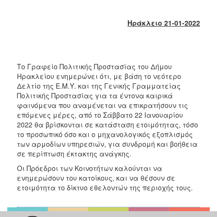
2018
2017
Ηράκλειο 21-01-2022
2016
2015
2013
Το Γραφείο Πολιτικής Προστασίας του Δήμου
2012
Ηρακλείου ενημερώνει ότι, με βάση το νεότερο
Δελτίο της Ε.Μ.Υ. και της Γενικής Γραμματείας
2011
Πολιτικής Προστασίας για τα έντονα καιρικά
2010
φαινόμενα που αναμένεται να επικρατήσουν τις
επόμενες μέρες, από το Σάββατο 22 Ιανουαρίου
2006
2022 θα βρίσκονται σε κατάσταση ετοιμότητας, τόσο
το προσωπικό όσο και ο μηχανολογικός εξοπλισμός
των αρμοδίων υπηρεσιών, για συνδρομή και βοήθεια
σε περίπτωση έκτακτης ανάγκης.
Ο
Οι Πρόεδροι των Κοινοτήτων καλούνται να
ΤΟΠΟΣ
ενημερώσουν του κατοίκους, και να θέσουν σε
ΜΑΣ
ετοιμότητα το δίκτυο εθελοντών της περιοχής τους.
ΠΟΛΙΤΙΣΜΟΣ