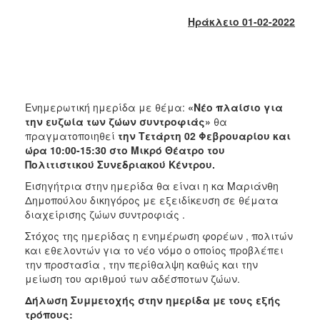
2018
Ηράκλειο 01-02-2022
2017
2016
2015
2013
Ενημερωτική ημερίδα με θέμα:
«Νέο πλαίσιο για
2012
την ευζωία των ζώων συντροφιάς»
θα
2011
πραγματοποιηθεί
την Τετάρτη 02 Φεβρουαρίου και
ώρα 10:00-15:30 στο Μικρό Θέατρο του
2010
Πολιτιστικού Συνεδριακού Κέντρου.
2006
Εισηγήτρια στην ημερίδα θα είναι η κα Μαριάνθη
Δημοπούλου δικηγόρος με εξειδίκευση σε θέματα
διαχείρισης ζώων συντροφιάς .
Στόχος της ημερίδας η ενημέρωση φορέων , πολιτών
Ο
και εθελοντών για το νέο νόμο ο οποίος προβλέπει
ΤΟΠΟΣ
την προστασία , την περίθαλψη καθώς και την
ΜΑΣ
μείωση του αριθμού των αδέσποτων ζώων.
ΠΟΛΙΤΙΣΜΟΣ
Δήλωση Συμμετοχής στην ημερίδα με τους εξής
τρόπους: