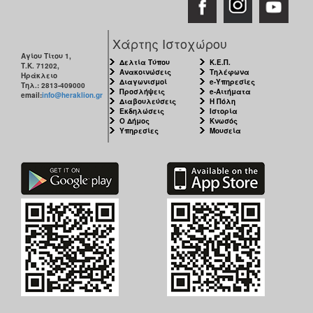
Χάρτης Ιστοχώρου
Αγίου Τίτου 1,
Δελτία Τύπου
Κ.Ε.Π.
Τ.Κ. 71202,
Ανακοινώσεις
Τηλέφωνα
Ηράκλειο
Διαγωνισμοί
e-Υπηρεσίες
Τηλ.: 2813-409000
Προσλήψεις
e-Αιτήματα
email:
info@heraklion.gr
Διαβουλεύσεις
Η Πόλη
Εκδηλώσεις
Ιστορία
Ο Δήμος
Κνωσός
Υπηρεσίες
Μουσεία