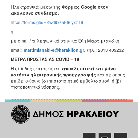
ΑΝΘΕΚΤΙΚΗ
Ηλεκτρονικά μέσω της
Φόρμας
Google
στον
ΠΟΛΗ
ακόλουθο σύνδεσμο:
https://forms.gle/HKwd9xzaFt6iyxzT9
ή
με email / τηλεφωνικά στην κα Εύη Μαρτιμιανάκη
email:
martimianaki-e@heraklion.gr
, τηλ.: 2813 409232
ΜΕΤΡΑ ΠΡΟΣΤΑΣΙΑΣ COVID – 19
Η είσοδος επιτρέπεται
αποκλειστικά και μόνο
κατόπιν ηλεκτρονικής προεγγραφής
και σε όσους
επιδεικνύουν: (α) πιστοποιητικό εμβολιασμού, ή (β)
πιστοποιητικό νόσησης.