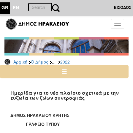
GR
EN
ΕΙΣΟΔΟΣ
Ο
Toggle
ΔΗΜΟΣ
navigati
Δελτία
Τύπου
Αρχείο
...
Αρχική
Ο Δήμος
2022
2026
2025
2024
2023
Ημερίδα για το νέο πλαίσιο σχετικά με την
ευζωία των ζώων συντροφιάς
2022
2021
ΔΗΜΟΣ ΗΡΑΚΛΕΙΟΥ ΚΡΗΤΗΣ
2020
ΓΡΑΦΕΙΟ ΤΥΠΟΥ
2019