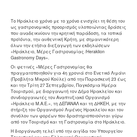
ΑΝΘΕΚΤΙΚΗ
ΠΟΛΗ
Το Ηράκλειο χρόνο με το χρόνο ενισχύει τη θέση του
ως γαστρονομικός προορισμός υλοποιώντας δράσεις
που αναδεικνύουν την κρητική παράδοση, τα τοπικά
προϊόντα, την αυθεντική Κρήτη, με σημαντικότερη
όλων την ετήσια διεξαγωγή των εκδηλώσεων
«Ηράκλειο, Μέρες Γαστρονομίας /Heraklion
Gastronomy Days».
Οι φετινές «Μέρες Γαστρονομίας θα
πραγματοποιηθούν για 4η χρονιά στο Ενετικό Λιμάνι
(Προβλήτα Μικρού Κούλε) από την Παρασκευή 23 έως
και την Τρίτη 27 Σεπτεμβρίου, Παγκόσμια Ημέρα
Τουρισμού, με διοργανωτή τον Δήμο Ηρακλείου και
συνδιοργανωτές τον Αναπτυξιακό Οργανισμό
«Ηράκλειο Μ.Α.Ε.», τη ΔΕΠΑΝΑΛ και τη ΔΗΚΕΗ, με την
στήριξη του Οργανισμού Λιμένος Ηρακλείου και του
συνόλου των φορέων που δραστηριοποιούνται γύρω
από τον Τουρισμό και τη Γαστρονομία στο Ηράκλειο.
Η διοργάνωση τελεί υπό την αιγίδα του Υπουργείου