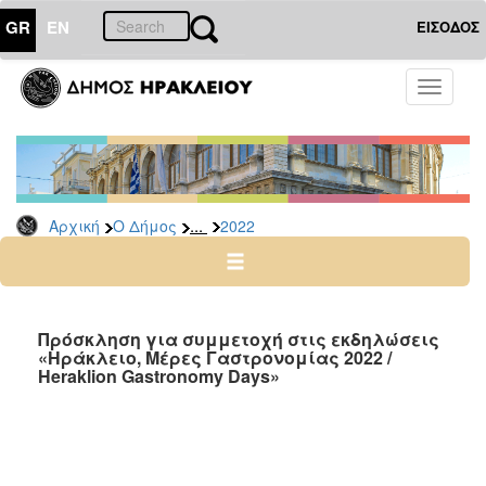
GR
EN
ΕΙΣΟΔΟΣ
Ο
Toggle
ΔΗΜΟΣ
navigati
Δελτία
Τύπου
Αρχείο
...
Αρχική
Ο Δήμος
2022
2026
2025
2024
2023
Πρόσκληση για συμμετοχή στις εκδηλώσεις
«Ηράκλειο, Μέρες Γαστρονομίας 2022 /
2022
Heraklion Gastronomy Days»
2021
2020
2019