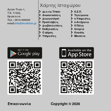
Χάρτης Ιστοχώρου
Αγίου Τίτου 1,
Δελτία Τύπου
Κ.Ε.Π.
Τ.Κ. 71202,
Ανακοινώσεις
Τηλέφωνα
Ηράκλειο
Διαγωνισμοί
e-Υπηρεσίες
Τηλ.: 2813-409000
Προσλήψεις
e-Αιτήματα
email:
info@heraklion.gr
Διαβουλεύσεις
Η Πόλη
Εκδηλώσεις
Ιστορία
Ο Δήμος
Κνωσός
Υπηρεσίες
Μουσεία
Επικοινωνία
Copyright © 2026