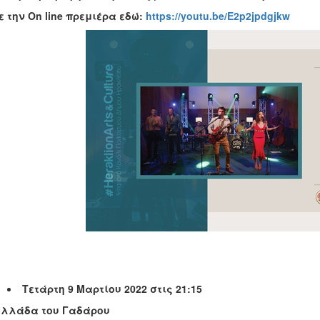
ε την
On
line
πρεμιέρα εδώ:
https://youtu.be/E2p2jpdgjkw
Τετάρτη 9 Μαρτίου 2022 στις 21:15
υλλάδα του Γαδάρου