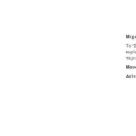
Μιχ
Το “
κυρί
περι
Μου
Δείτ