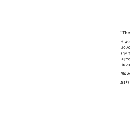
"The
H μο
μουσ
την 
μετα
συνο
Μου
Δείτ