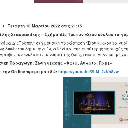
Τετάρτη 16 Μαρτίου 2022 στις 21:15
άλης Σταυρακάκης – Σχήμα Δίς Τροπον «Στου κύκλου τα γυ
Σχήμα ΔίςΤροπον” στη μουσική παράσταση “Στου κύκλου τα γυρί
ως δικών του δημιουργιών, αλλά και της ευρύτερης περιοχής τ
γράψει τον κύκλο και το νόημα της ζωής, από τη γέννηση μέχρι
σική Παραγωγή: Ζώνη θέασης «Φώτα, Αυλαία, Πάμε»
ε την
On
line
πρεμιέρα εδώ:
https://youtu.be/2LM_2zNh8vw