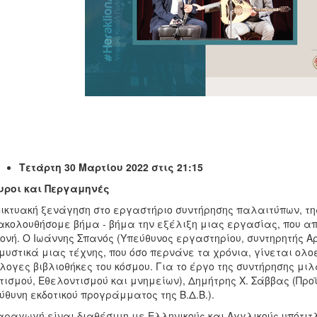
Τετάρτη 30 Μαρτίου 2022 στις 21:15
υροι και Περγαμηνές
ικτυακή ξενάγηση στο εργαστήριο συντήρησης παλαιτύπων, της
κολουθήσομε βήμα - βήμα την εξέλιξη μιας εργασίας, που απα
ονή. Ο Ιωάννης Σπανός (Υπεύθυνος εργαστηρίου, συντηρητής Α
μυστικά μιας τέχνης, που όσο περνάνε τα χρόνια, γίνεται ολο
λογες βιβλιοθήκες του κόσμου. Για το έργο της συντήρησης μι
τισμού, Εθελοντισμού και μνημείων), Δημήτρης Χ. Σάββας (Προ
ύθυνη εκδοτικού προγράμματος της Β.Δ.Β.).
αραγωγή είναι διαθέσιμη με Ελληνικούς και Αγγλικούς υπότιτ