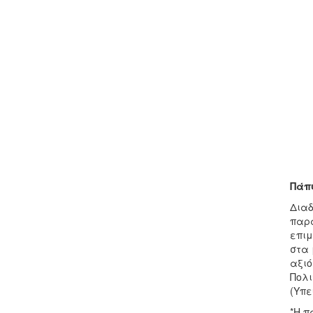
Πάπ
Διαδ
παρα
επιμ
στα 
αξιό
Πολι
(Υπε
*Η π