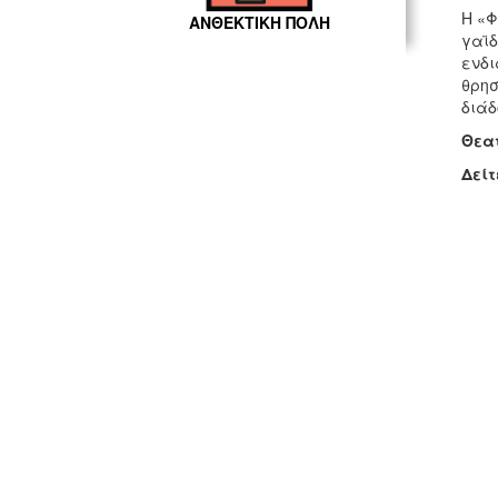
Η «Φ
ΑΝΘΕΚΤΙΚΗ ΠΟΛΗ
γαϊδ
ενδι
θρησ
διάδ
Θεα
Δείτ