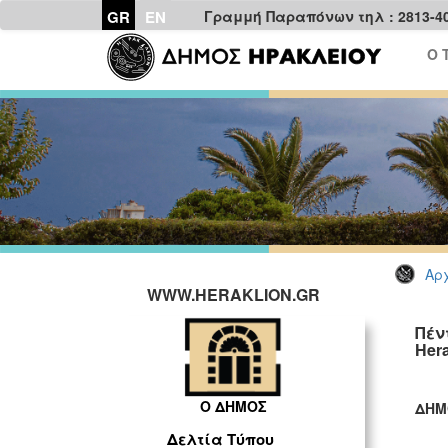
GR
EN
Γραμμή Παραπόνων τηλ : 2813-4
Ο 
Αρχ
WWW.HERAKLION.GR
Πέν
Hera
Ο ΔΗΜΟΣ
ΔΗΜ
ΓΡ
Δελτία Τύπου