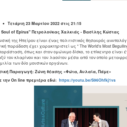
Τετάρτη 23 Μαρτίου 2022 στις 21:15
 Soul of Epirus" Πετρολούκας Χαλκιάς - Βασίλης Κώστας
υσική της Ηπείρου είναι ένας πολιτιστικός θησαυρός ανυπολό
ική παράδοση έχει χαρακτηριστεί ως " The World's Most Beguiling
παράσταση, όπως και στον ομώνυμο δίσκο, το επίκεντρο είναι 
ξύ του κλαρίνου και του λαούτου μέσα από τον οποίο μεταφρά
μιλία των δύο μουσικών οργάνων.
σική Παραγωγή: Ζώνη θέασης «Φώτα, Αυλαία, Πάμε»
ε την
On
line
πρεμιέρα εδώ:
https://youtu.be/S96Ohfkj1vs