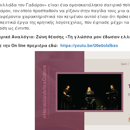
υλλάδα του Γαδάρου» είναι ένα ομοιοκατάληκτο σατιρικό ποί
άρου, τον οποίο προσπαθούν να ρίξουν στην παγίδα τους μια αλ
αφέροντα χαρακτηριστικά του κειμένου αυτού είναι ότι πρόκε
κευτικά έργα της κρητικής λογοτεχνίας, που έφτασε μέχρι τ
οση ως έντυπο.
τρικό Αναλόγιο: Ζώνη θέασης «Τη γλώσσα μου έδωσαν ελλ
ε την
On
line
πρεμιέρα εδώ:
https://youtu.be/U0e0oIxIbxo