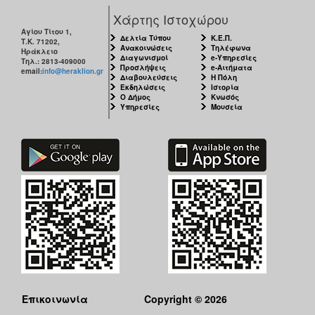
Χάρτης Ιστοχώρου
Αγίου Τίτου 1,
Δελτία Τύπου
Κ.Ε.Π.
Τ.Κ. 71202,
Ανακοινώσεις
Τηλέφωνα
Ηράκλειο
Διαγωνισμοί
e-Υπηρεσίες
Τηλ.: 2813-409000
Προσλήψεις
e-Αιτήματα
email:
info@heraklion.gr
Διαβουλεύσεις
Η Πόλη
Εκδηλώσεις
Ιστορία
Ο Δήμος
Κνωσός
Υπηρεσίες
Μουσεία
Επικοινωνία
Copyright © 2026