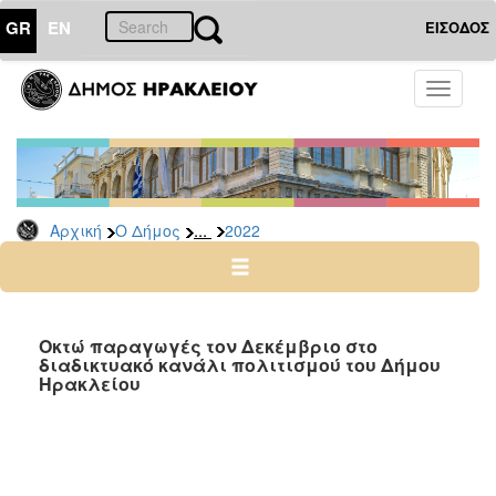
GR
EN
ΕΙΣΟΔΟΣ
Ο
Toggle
ΔΗΜΟΣ
navigati
Δελτία
Τύπου
Αρχείο
...
Αρχική
Ο Δήμος
2022
2026
2025
2024
2023
Οκτώ παραγωγές τον Δεκέμβριο στο
διαδικτυακό κανάλι πολιτισμού του Δήμου
2022
Ηρακλείου
2021
2020
2019