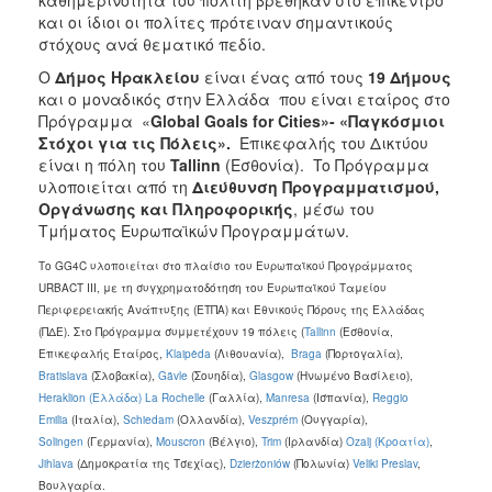
καθημερινότητα του πολίτη βρέθηκαν στο επίκεντρο
και οι ίδιοι οι πολίτες πρότειναν σημαντικούς
στόχους ανά θεματικό πεδίο.
Ο
Δήμος Ηρακλείου
είναι ένας από τους
19 Δήμους
και ο μοναδικός στην Ελλάδα που είναι εταίρος στο
Πρόγραμμα «
Global
Goals
for
Cities
»- «Παγκόσμιοι
Στόχοι για τις Πόλεις».
Επικεφαλής του Δικτύου
είναι η πόλη του
Tallinn
(Εσθονία). To Πρόγραμμα
υλοποιείται από τη
Διεύθυνση Προγραμματισμού,
Οργάνωσης και Πληροφορικής
, μέσω του
Τμήματος Ευρωπαϊκών Προγραμμάτων.
Το GG4C υλοποιείται στο πλαίσιο του Ευρωπαϊκού Προγράμματος
URBACT III, με τη συγχρηματοδότηση του Ευρωπαϊκού Ταμείου
Περιφερειακής Ανάπτυξης (ΕΤΠΑ) και Εθνικούς Πόρους της Ελλάδας
(ΠΔΕ). Στο Πρόγραμμα συμμετέχουν 19 πόλεις (
Tallinn
(Εσθονία,
Επικεφαλής Εταίρος,
Klaipėda
(Λιθουανία),
Braga
(Πορτογαλία),
Bratislava
(Σλοβακία),
Gävle
(Σουηδία),
Glasgow
(Ηνωμένο Βασίλειο),
Heraklion
(Ελλάδα)
La Rochelle
(Γαλλία),
Manresa
(Ισπανία),
Reggio
Emilia
(Ιταλία),
Schiedam
(Ολλανδία),
Veszprém
(Ουγγαρία),
Solingen
(Γερμανία),
Mouscron
(Βέλγιο),
Trim
(Ιρλανδία)
Ozalj
(Κροατία)
,
Jihlava
(Δημοκρατία της Τσεχίας),
Dzierżoniów
(Πολωνία)
Veliki Preslav
,
Βουλγαρία.