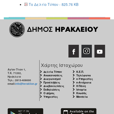
Το Δελτίο Τύπου - 825.76 KB
Χάρτης Ιστοχώρου
Αγίου Τίτου 1,
Δελτία Τύπου
Κ.Ε.Π.
Τ.Κ. 71202,
Ανακοινώσεις
Τηλέφωνα
Ηράκλειο
Διαγωνισμοί
e-Υπηρεσίες
Τηλ.: 2813-409000
Προσλήψεις
e-Αιτήματα
email:
info@heraklion.gr
Διαβουλεύσεις
Η Πόλη
Εκδηλώσεις
Ιστορία
Ο Δήμος
Κνωσός
Υπηρεσίες
Μουσεία