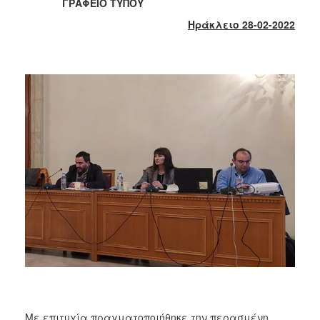
2018
ΓΡΑΦΕΙΟ ΤΥΠΟΥ
2017
Ηράκλειο 2
8
-02-2022
2016
2015
2013
2012
2011
2010
2006
Ο
ΤΟΠΟΣ
ΜΑΣ
ΠΟΛΙΤΙΣΜΟΣ
Με επιτυχία πραγματοποιήθηκε την περασμένη