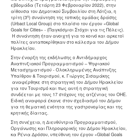
ΑΝΘΕΚΤΙΚΗ
εβδομάδα (Τετάρτη 23 Φεβρουαρίου 2022), στην
ΠΟΛΗ
αίθουσα του Δημοτικού Συμβουλίου στη Λότζια, η
η
τρίτη (3
) συνάντηση της τοπικής ομάδας δράσης
(Urbact Local Group) στο πλαίσιο του έργου «Global
Goals for Cities» - (Παγκόσμιοι Στόχοι για τις Πόλεις).
Η συνάντηση ήταν ανοιχτή για το κοινό και αρκετοί
πολίτες ανταποκρίθηκαν στο κάλεσμα του Δήμου
Ηρακλείου.
Στην έναρξη της εκδήλωσης ο Αντιδήμαρχος
Αναπτυξιακού Προγραμματισμού – Ψηφιακού
Μετασχηματισμού - Ολοκληρωμένης Ανάπτυξης
Υπαίθρου & Τουρισμού, κ. Γιώργος Σισαμάκης
αναφέρθηκε στη στρατηγική του Δήμου Ηρακλείου
για τον Τουρισμό και πως αυτή η στρατηγική
συνδέεται με τους 17 στόχους της ατζέντας του ΟΗΕ.
Ειδική αναφορά έκανε στον σχεδιασμό του Δήμου
για τη θεματική ενότητα της γαστρονομίας και της
κρητικής δίαιτας.
Στη συνέχεια, η Διευθύντρια Προγραμματισμού,
Οργάνωσης και Πληροφορικής του Δήμου Ηρακλείου,
κα Ρένια Δρόσου, υπεύθυνη του έργου «Global Goals