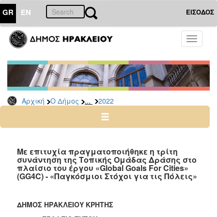
GR
EN
ΕΙΣΟΔΟΣ
Ο
Toggle
ΔΗΜΟΣ
navigati
Δελτία
Τύπου
Αρχείο
...
Αρχική
Ο Δήμος
2022
2026
2025
2024
2023
Με επιτυχία πραγματοποιήθηκε η τρίτη
συνάντηση της Τοπικής Ομάδας Δράσης στο
2022
πλαίσιο του έργου «Global Goals For Cities»
2021
(GG4C) - «Παγκόσμιοι Στόχοι για τις Πόλεις»
2020
2019
ΔΗΜΟΣ ΗΡΑΚΛΕΙΟΥ ΚΡΗΤΗΣ