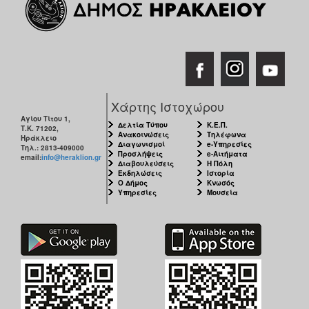
Χάρτης Ιστοχώρου
Αγίου Τίτου 1,
Δελτία Τύπου
Κ.Ε.Π.
Τ.Κ. 71202,
Ανακοινώσεις
Τηλέφωνα
Ηράκλειο
Διαγωνισμοί
e-Υπηρεσίες
Τηλ.: 2813-409000
Προσλήψεις
e-Αιτήματα
email:
info@heraklion.gr
Διαβουλεύσεις
Η Πόλη
Εκδηλώσεις
Ιστορία
Ο Δήμος
Κνωσός
Υπηρεσίες
Μουσεία