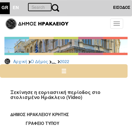
GR
EN
ΕΙΣΟΔΟΣ
Ο
Toggle
ΔΗΜΟΣ
navigati
Δελτία
Τύπου
Αρχείο
...
Αρχική
Ο Δήμος
2022
2026
2025
2024
2023
Ξεκίνησε η εορταστική περίοδος στο
στολισμένο Ηράκλειο (Video)
2022
2021
ΔΗΜΟΣ ΗΡΑΚΛΕΙΟΥ ΚΡΗΤΗΣ
2020
ΓΡΑΦΕΙΟ ΤΥΠΟΥ
2019