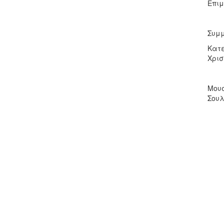
Επιμ
Συμμ
Κατε
Χρι
Μουσ
Σουλ