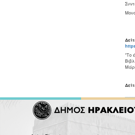
Συντ
Μουσ
Δείτ
https
*Το 
Βιβλ
Μάρκ
Δείτ