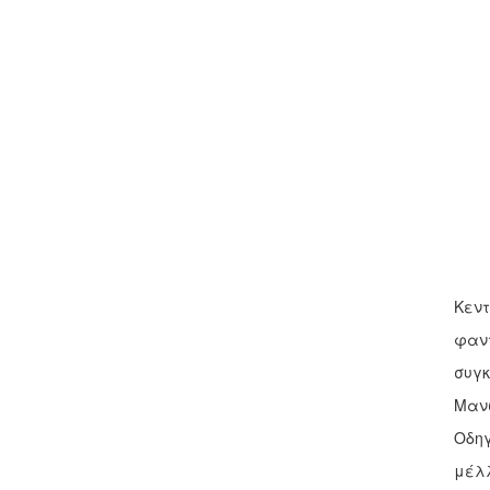
Κεντ
φαντ
συγκ
Μανω
Οδηγ
μέλ