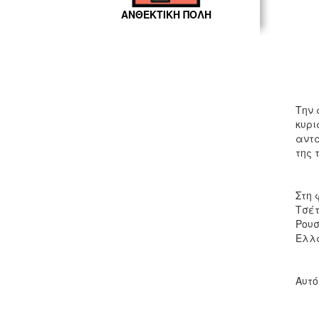
ΑΝΘΕΚΤΙΚΗ ΠΟΛΗ
Την 
κυρι
αντα
της 
Στη 
Τσέτ
Ρουσ
Ελλά
Αυτό