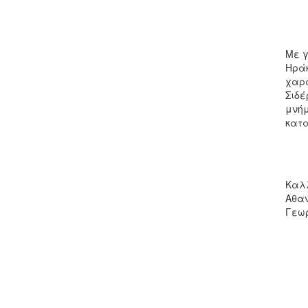
Με γ
Ηράκ
χαρα
Σιδέ
μνήμ
κατα
Καλλ
Αθαν
Γεω