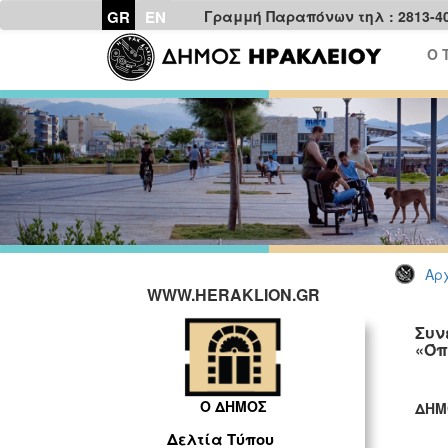
GR
EN
Γραμμή Παραπόνων τηλ : 2813-4
Ο 
Αρχ
WWW.HERAKLION.GR
Συν
«Όπ
Ο ΔΗΜΟΣ
ΔΗΜ
ΓΡ
Δελτία Τύπου