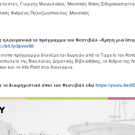
ελεστές: Γιώργης Μανωλάκης: Μουσικός Νίκος Σιδηροκαστρίτης
ικός Ανδρέας Πολυζωγόπουλος: Μουσικός
ε ηλεκτρονικά το πρόγραμμα του Φεστιβάλ «Κρήτη μια Ιστορ
://bit.ly/3pvveS0
έντυπο πρόγραμμα διανέμεται δωρεάν από το Ταμείο του Κηπο
ιοπωλείο της Βικελαίας Δημοτικής Βιβλιοθήκης, το Αίθριο της Λ
ου και το Info Point στα Λιοντάρια.
ε το διαφημιστικό σποτ του Φεστιβάλ εδώ
https://youtu.be/0