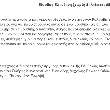
Είσοδος Ελεύθερη (χωρίς δελτία εισό
νωστά τραγούδια και νέες συνθέσεις, οι Χειμερινοί Κολυμβη
λειο, για να παρασύρουν το κοινό σε ένα μουσικό ταξίδι. Ένα τ
κτηριστική μουσική, ο ιδιότυπος στίχος και οι εκκλησιαστικές
ρη. Ένα ταξίδι που θα οδηγήσει σε τόπους φαντασιακούς, θα γ
ες νεότερες, για να πορευτούμε στους δύσκολους καιρούς. Για
φέρνουν να παρασύρουν τους θεατές στα αισιόδοξα κύματα 
ιτέχνες & Συντελεστές: Αργύρης Μπακιρτζής Βόμβολος Κωστ
ασίου Σιδέρης Κωνσταντίνος Σιγανίδης Μιχάλης Ρέλλος Θό
ργίου Παναγιώτα Ευλαβή