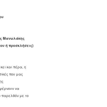
ου
ης Μανωλάκης
δου ή προσκλήσεις)
κει και πέρα, η
σικές που μας
ης
αφέρνουν να
ο παρελθόν με το