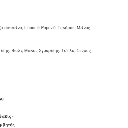
ζο-σοπράνο, Ljubomir Popović: Τενόρος, Μάνος
ίδης: Βιολί, Μάνος Σγουρίδης: Τσέλο, Σπύρος
ου
δάκις»
υμβητές