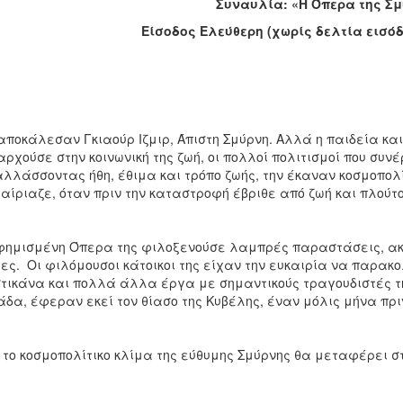
Συναυλία: «Η Όπερα της Σ
Είσοδος Ελεύθερη (χωρίς δελτία εισό
αποκάλεσαν Γκιαούρ Ιζμιρ, Άπιστη Σμύρνη. Αλλά η παιδεία κα
αρχούσε στην κοινωνική της ζωή, οι πολλοί πολιτισμοί που συ
λλάσσοντας ήθη, έθιμα και τρόπο ζωής, την έκαναν κοσμοπολί
ταίριαζε, όταν πριν την καταστροφή έβριθε από ζωή και πλούτο
φημισμένη Όπερα της φιλοξενούσε λαμπρές παραστάσεις, ακόμ
ες. Οι φιλόμουσοι κάτοικοι της είχαν την ευκαιρία να παρακ
τικάνα και πολλά άλλα έργα με σημαντικούς τραγουδιστές τη
δα, έφεραν εκεί τον θίασο της Κυβέλης, έναν μόλις μήνα πρι
 το κοσμοπολίτικο κλίμα της εύθυμης Σμύρνης θα μεταφέρει στ