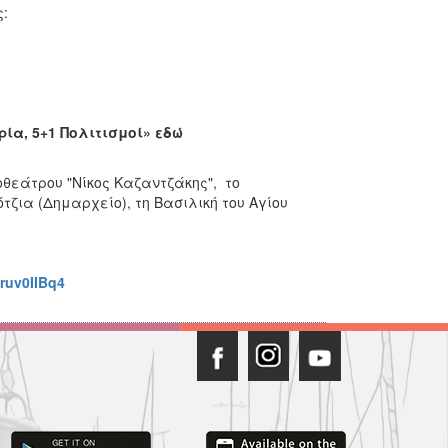
:
ία, 5+1 Πολιτισμοί» εδώ
θεάτρου "Νίκος Καζαντζάκης", το
ότζια (Δημαρχείο), τη Βασιλική του Αγίου
Eruv0IIBq4