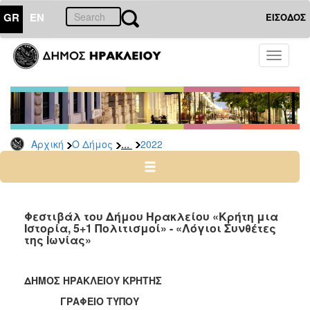
GR
EN
ΕΙΣΟΔΟΣ
Ο
Toggle
ΔΗΜΟΣ
navigati
Δελτία
Τύπου
Αρχείο
...
Αρχική
Ο Δήμος
2022
2026
2025
2024
2023
Φεστιβάλ του Δήμου Ηρακλείου «Κρήτη μια
Ιστορία, 5+1 Πολιτισμοί» - «Λόγιοι Συνθέτες
2022
της Ιωνίας»
2021
2020
ΔΗΜΟΣ ΗΡΑΚΛΕΙΟΥ ΚΡΗΤΗΣ
2019
ΓΡΑΦΕΙΟ ΤΥΠΟΥ