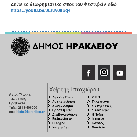
Δείτε το διαφημιστικό σποτ του Φεστιβάλ εδώ
https://youtu.be/0Eruv0IIBq4
Χάρτης Ιστοχώρου
Αγίου Τίτου 1,
Δελτία Τύπου
Κ.Ε.Π.
Τ.Κ. 71202,
Ανακοινώσεις
Τηλέφωνα
Ηράκλειο
Διαγωνισμοί
e-Υπηρεσίες
Τηλ.: 2813-409000
Προσλήψεις
e-Αιτήματα
email:
info@heraklion.gr
Διαβουλεύσεις
Η Πόλη
Εκδηλώσεις
Ιστορία
Ο Δήμος
Κνωσός
Υπηρεσίες
Μουσεία