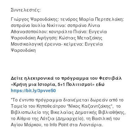
Συντελεστές:
Γιώργος Ψαρουδάκης: τενόρος Μαρία Περτσελάκη:
σοπράνο Ιουλία Νικίτινα: σοπράνο Λίντα
Αθανασοπούλου: κοντράλτο Πιάνο: Ευγενία
Ψαρουδάκη Αφήγηση: Κώστας Μεταξάκης
Μουσικολογική έρευνα- κείμενα: Ευγενία
Ψαρουδάκη
Δείτε ηλεκτρονικά το πρόγραμμα του Φεστιβάλ
«Κρήτη μια Ιστορία, 5+1 Πολιτισμοί» εδώ
https://bit.ly/3pvveS0
*Το έντυπο πρόγραμμα διανέμεται δωρεάν από το
Ταμείο του Κηποθεάτρου "Νίκος Καζαντζάκης", το
Βιβλιοπωλείο της Βικελαίας Δημοτικής Βιβλιοθήκης,
το Αίθριο της Λότζια (Δημαρχείο), τη Βασιλική του
Αγίου Μάρκου, το Info Point στα Λιοντάρια.