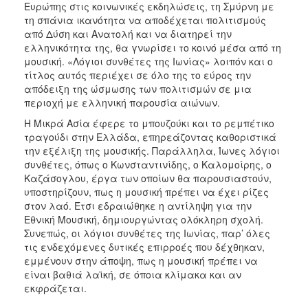
Ευρώπης στις κοινωνικές εκδηλώσεις, τη Σμύρνη με
ΑΝΘΕΚΤΙΚΗ
ΠΟΛΗ
τη σπάνια ικανότητα να αποδέχεται πολιτισμούς
από Δύση και Ανατολή και να διατηρεί την
ελληνικότητα της, θα γνωρίσει το κοινό μέσα από τη
μουσική. «Λόγιοι συνθέτες της Ιωνίας» λοιπόν και ο
τίτλος αυτός περιέχει σε όλο της το εύρος την
απόδειξη της ώσμωσης των πολιτισμών σε μια
περιοχή με ελληνική παρουσία αιώνων.
Η Μικρά Ασία έφερε το μπουζούκι και το ρεμπέτικο
τραγούδι στην Ελλάδα, επηρεάζοντας καθοριστικά
την εξέλιξη της μουσικής. Παράλληλα, Ίωνες λόγιοι
συνθέτες, όπως ο Κωνσταντινίδης, ο Καλομοίρης, ο
Καζάσογλου, έργα των οποίων θα παρουσιαστούν,
υποστηρίζουν, πως η μουσική πρέπει να έχει ρίζες
στον λαό. Έτσι εδραιώθηκε η αντίληψη για την
Εθνική Μουσική, δημιουργώντας ολόκληρη σχολή.
Συνεπώς, οι λόγιοι συνθέτες της Ιωνίας, παρ’ όλες
τις ενδεχόμενες δυτικές επιρροές που δέχθηκαν,
εμμένουν στην άποψη, πως η μουσική πρέπει να
είναι βαθιά λαϊκή, σε όποια κλίμακα και αν
εκφράζεται.