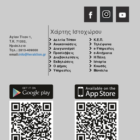
Χάρτης Ιστοχώρου
Αγίου Τίτου 1,
Δελτία Τύπου
Κ.Ε.Π.
Τ.Κ. 71202,
Ανακοινώσεις
Τηλέφωνα
Ηράκλειο
Διαγωνισμοί
e-Υπηρεσίες
Τηλ.: 2813-409000
Προσλήψεις
e-Αιτήματα
email:
info@heraklion.gr
Διαβουλεύσεις
Η Πόλη
Εκδηλώσεις
Ιστορία
Ο Δήμος
Κνωσός
Υπηρεσίες
Μουσεία