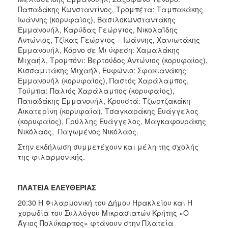
Παπαδάκης Κωνσταντίνος, Τρομπέτα: Ταμπακάκης
Ιωάννης (κορυφαίος), Βασιλοκωνσταντάκης
Εμμανουήλ, Καρύδας Γεώργιος, Νικολαΐδης
Αντώνιος, Τζίκας Γεώργιος – Ιωάννης, Χανιωτάκης
Εμμανουήλ, Κόρνο σε Μι ύφεση: Χαμαλάκης
Μιχαήλ, Τρομπόνι: Βερτούδος Αντώνιος (κορυφαίος),
Κισσαμιτάκης Μιχαήλ, Ευφώνιο: Σφακιανάκης
Εμμανουήλ (κορυφαίος), Παστός Χαράλαμπος,
Τούμπα: Παλιός Χαράλαμπος (κορυφαίος),
Παπαδάκης Εμμανουήλ, Κρουστά: Τζωρτζακάκη
Αικατερίνη (κορυφαία), Τσαγκαράκης Ευάγγελος
(κορυφαίος), Γρύλλης Ευάγγελος, Μαγκαφουράκης
Νικόλαος, Παγωμένος Νικόλαος.
Στην εκδήλωση συμμετέχουν και μέλη της σχολής
της φιλαρμονικής.
ΠΛΑΤΕΙΑ ΕΛΕΥΘΕΡΙΑΣ
20:30 Η Φιλαρμονική του Δήμου Ηρακλείου και Η
χορωδία του Συλλόγου Μικρασιατών Κρήτης «Ο
Άγιος Πολύκαρπος» φτάνουν στην Πλατεία