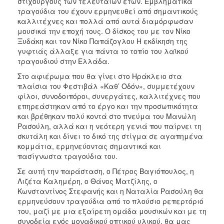
στιχουργούς των τελευταίων ετών. Εμβληματικά
τραγούδια του έχουν ερμηνευθεί από σημαντικούς
καλλιτέχνες και πολλά από αυτά διαμόρφωσαν
μουσικά την εποχή τους. Ο δίσκος του με τον Νίκο
Ξυδάκη και τον Νίκο Παπάζογλου Η εκδίκηση της
γυφτιάς άλλαξε για πάντα το τοπίο του λαϊκού
τραγουδιού στην Ελλάδα.
Στο αφιέρωμα που θα γίνει στο Ηράκλειο στα
πλαίσια του Φεστιβάλ «Καθ’ Οδόν», συμμετέχουν
φίλοι, συνοδοιπόροι, συνεργάτες, καλλιτέχνες που
επηρεάστηκαν από το έργο και την προσωπικότητα
και βρέθηκαν πολύ κοντά στο πνεύμα του Μανώλη
Ρασούλη, αλλά και η νεότερη γενιά που παίρνει τη
σκυτάλη και δίνει το δικό της στίγμα σε αγαπημένα
κομμάτια, ερμηνεύοντας σημαντικά και
πασίγνωστα τραγούδια του.
Σε αυτή την παράσταση, ο Πέτρος Βαγιόπουλος, η
Λιζέτα Καλημέρη, ο Θάνος Ματζίλης, ο
Κωνσταντίνος Στεφανής και η Ναταλία Ρασούλη θα
ερμηνεύσουν τραγούδια από το πλούσιο ρεπερτόριό
του, μαζί με μια εξαίρετη ομάδα μουσικών και με τη
συνοδεία ενός μοναδικού οπτικού υλικού, θα μας