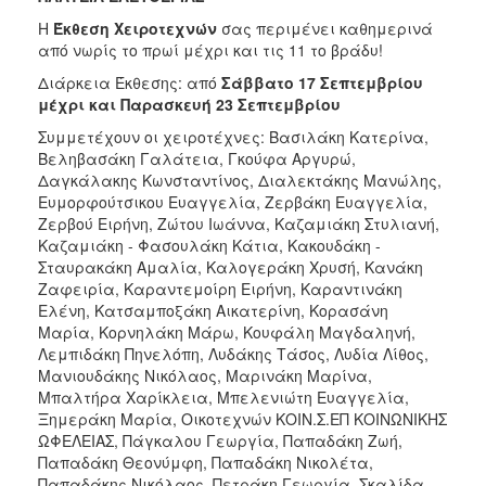
Η
Έκθεση Χειροτεχνών
σας περιμένει καθημερινά
από νωρίς το πρωί μέχρι και τις 11 το βράδυ!
Διάρκεια Έκθεσης: από
Σάββατο 17 Σεπτεμβρίου
μέχρι και Παρασκευή 23 Σεπτεμβρίου
Συμμετέχουν οι χειροτέχνες: Βασιλάκη Κατερίνα,
Βεληβασάκη Γαλάτεια, Γκούφα Αργυρώ,
Δαγκάλακης Κωνσταντίνος, Διαλεκτάκης Μανώλης,
Ευμορφούτσικου Ευαγγελία, Ζερβάκη Ευαγγελία,
Ζερβού Ειρήνη, Ζώτου Ιωάννα, Καζαμιάκη Στυλιανή,
Καζαμιάκη - Φασουλάκη Κάτια, Κακουδάκη -
Σταυρακάκη Αμαλία, Καλογεράκη Χρυσή, Κανάκη
Ζαφειρία, Καραντεμοίρη Ειρήνη, Καραντινάκη
Ελένη, Κατσαμποξάκη Αικατερίνη, Κορασάνη
Μαρία, Κορνηλάκη Μάρω, Κουφάλη Μαγδαληνή,
Λεμπιδάκη Πηνελόπη, Λυδάκης Τάσος, Λυδία Λίθος,
Μανιουδάκης Νικόλαος, Μαρινάκη Μαρίνα,
Μπαλτήρα Χαρίκλεια, Μπελενιώτη Ευαγγελία,
Ξημεράκη Μαρία, Οικοτεχνών ΚΟΙΝ.Σ.ΕΠ ΚΟΙΝΩΝΙΚΗΣ
ΩΦΕΛΕΙΑΣ, Πάγκαλου Γεωργία, Παπαδάκη Ζωή,
Παπαδάκη Θεονύμφη, Παπαδάκη Νικολέτα,
Παπαδάκης Νικόλαος, Πετράκη Γεωργία, Σκαλίδα