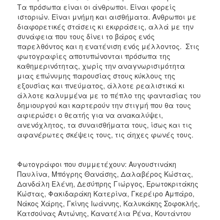
Τα πρόσωπα είναι οι άνθρωποι. Είναι φορείς
ιστοριών. Είναι μνήμη και αισθήματα. Άνθρωποι με
διαφορετικές στάσεις κι εκφράσεις, αλλά με την
συνάφεια που τους δίνει το βάρος ενός
παρελθόντος και η ενατένιση ενός μέλλοντος. Στις
φωτογραφίες αποτυπώνονται πρόσωπα της
καθημερινότητας, χωρίς την αναγνωρισιμότητα
μιας επώνυμης παρουσίας στους κύκλους της
εξουσίας και πνεύματος, άλλοτε ρεαλιστικά κι
άλλοτε καλυμμένα με το πέπλο της φαντασίας του
δημιουργού και καρτερούν την στιγμή που θα τους
αφιερώσει ο θεατής για να ανακαλύψει,
ανενόχλητος, τα συναισθήματα τους, ίσως και τις
αφανέρωτες σκέψεις τους, τις άηχες φωνές τους.
Φωτογράφοι που συμμετέχουν: Αυγουστινάκη
Παυλίνα, Μπόγρης Θανάσης, Δαλαβέρος Κώστας,
Δανδάλη Ελένη, Δεσύπρης Γιώργος, Ερωτοκριτάκης
Κώστας, Φακιδαράκη Κατερίνα, Γκερέιρο Αμπάρο,
Νάκος Χάρης, Γκίνης Ιωάννης, Καλυκάκης Σοφοκλής,
Κατσούνας Αντώνης, Κανατέλια Ρένα, Κουτάντου