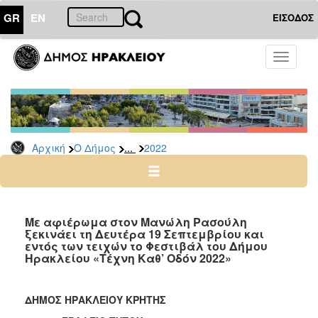
GR
EN
ΕΙΣΟΔΟΣ
Ο
Toggle
ΔΗΜΟΣ
navigati
Δελτία
Τύπου
Αρχείο
...
Αρχική
Ο Δήμος
2022
2026
2025
2024
2023
Με αφιέρωμα στον Μανώλη Ρασούλη
ξεκινάει τη Δευτέρα 19 Σεπτεμβρίου και
2022
εντός των τειχών το Φεστιβάλ του Δήμου
2021
Ηρακλείου «Τέχνη Καθ’ Οδόν 2022»
2020
2019
ΔΗΜΟΣ ΗΡΑΚΛΕΙΟΥ ΚΡΗΤΗΣ