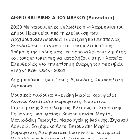
ΑΙΘΡΙΟ ΒΑΣΙΛΙΚΗΣ ΑΓΙΟΥ ΜΑΡΚΟΥ (Λιοντάρια)
20:30 Με χαρούμενες μελωδίες η Φιλαρμονική του
Δήμου Ηρακλείου υπό τη Διεύθυνση των
αρχιμουσικών Λεωνίδα Τζωρτζάκη και Δέσποινας
Σκανδαλάκη πραγματοποιεί παρέλαση στους
δρόμους της πόλης μας και προσκαλεί τους δημότες
και τους επισκέπτες να καταλήξουν στην πλατεία
Ελευθερίας για την επίσημη έναρξη του Φεστιβάλ
«Τέχνη Καθ΄ Οδόν» 2022!
Αρχιμουσικοί: Τζωρτζάκης Λεωνίδας, Σκανδαλάκη
Δέσποινα
Μουσικοί: Φλάουτο: Αλεξάκη Μαρία (κορυφαία),
Άννινου Αναστασία (κορυφαία), Κουαρτίνο:
Γιακουμάκης Χαράλαμπος, Κλαρινέτο: Στρατάκης
Γεώργιος (κορυφαίος), Κουτσουμπάρη Μαρία,
Μανιαδάκη Γεωργία, Μαραυγάκης Ιωάννης, Σιγανού
Αργυρώ , Σαξόφωνο Άλτο: Βετουλάκη Μαρία
(κορυφαία), Λασηθιωτάκη Ευαγγελία (κορυφαία),
Μελισσείδης Εμμανουήλ, Σαξόφωνο Τενόρο: