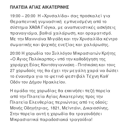
ΠΛΑΤΕΙΑ ΑΓΙΑΣ ΑΙΚΑΤΕΡΙΝΗΣ
19:00 – 20:00 Η «Χρυσαλίδα» σας προσκαλεί για
Θεραπευτική γυμναστική εμπνευσμένη από το
σύστημα ΧΑΘΑ Γιόγκα, με αναπνευστικές ασκήσεις
πραναγιάμα, βαθιά χαλάρωση, και οραματισμό.
Με την Μαννιάνα Μιγάδη και την Χρυσαλίδα κέντρο
σωματικής και ψυχικής ευεξίας και χαλάρωσης.
20:00 Η χορωδία του Συλλόγου Μικρασιατών Κρήτης
«Ο Άγιος Πολύκαρπος» υπό την καθοδήγηση της
χοράρχη Εύας Κουτσογιαννάκη - Πιτσικάκη και τους
27 χορωδούς της θα έχει την μεγάλη χαρά να δώσει
το έναυσμα για το φετινό φεστιβάλ Τέχνη Καθ’
Οδόν του Δήμου Ηρακλείου.
Η ομάδα της χορωδίας θα εκκινήσει πεζή πορεία
από την Πλατεία Αγίας Αικατερίνης προς την
Πλατεία Ελευθερίας περνώντας από τις οδούς:
Μονής Οδηγήτριας, 1821, Μεϊντάνι, Δικαιοσύνης.
Στην πορεία αυτή η χορωδία θα τραγουδήσει
Μικρασιατικά παραδοσιακά τραγούδια!