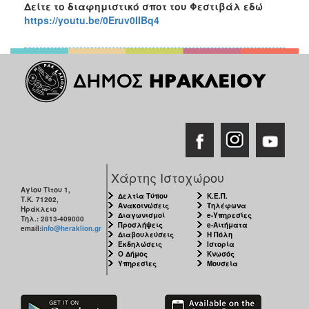
Δείτε το διαφημιστικό σποτ του Φεστιβάλ εδώ
https://youtu.be/0Eruv0IIBq4
Χάρτης Ιστοχώρου
Αγίου Τίτου 1,
Δελτία Τύπου
Κ.Ε.Π.
Τ.Κ. 71202,
Ανακοινώσεις
Τηλέφωνα
Ηράκλειο
Διαγωνισμοί
e-Υπηρεσίες
Τηλ.: 2813-409000
Προσλήψεις
e-Αιτήματα
email:
info@heraklion.gr
Διαβουλεύσεις
Η Πόλη
Εκδηλώσεις
Ιστορία
Ο Δήμος
Κνωσός
Υπηρεσίες
Μουσεία