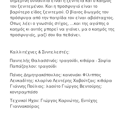
σημερινή συναυλία είναι η ξενιτειά και ο καημός
του ξενιτεμένου. Και η προσφυγιά είναι το
βαρύτερο είδος ξενιτεμού. Ο βίαιος διωγμός του
πρόσφυγα από την πατρίδα του είναι αβάσταχτος.
Όπως λέει ο γνωστός στίχος, …και της αγάπης ο
καημός κι αυτός μπορεί να γιάνει, μα ο καημός της
προσφυγιάς, μαζί σου θα πεθάνει.
Καλλιτέχνες & Συντελεστές:
Παντελής Θαλασσινός: τραγούδι, κιθάρα - Σοφία
Παπάζογλου: τραγούδι
Πάνος Δημητρακόπουλος: κανονάκι Φίλιππος
Λευκαδίτης: κλαρίνο Λευτέρης Χαβούτζας: κιθάρα
Γιάννης Πούλιος: λαούτο Γιώργος Βεντούρης:
κοντραμπάσο
Τεχνικοί Ήχου: Γιώργος Καρυώτης, Ευτύχης
Γιαννακούρας