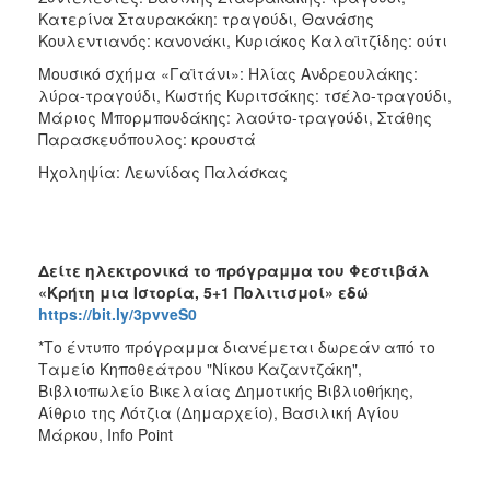
Κατερίνα Σταυρακάκη: τραγούδι, Θανάσης
Κουλεντιανός: κανονάκι, Κυριάκος Καλαϊτζίδης: ούτι
Μουσικό σχήμα «Γαϊτάνι»: Ηλίας Ανδρεουλάκης:
λύρα-τραγούδι, Κωστής Κυριτσάκης: τσέλο-τραγούδι,
Μάριος Μπορμπουδάκης: λαούτο-τραγούδι, Στάθης
Παρασκευόπουλος: κρουστά
Ηχοληψία: Λεωνίδας Παλάσκας
Δείτε ηλεκτρονικά το πρόγραμμα του Φεστιβάλ
«Κρήτη μια Ιστορία, 5+1 Πολιτισμοί» εδώ
https://bit.ly/3pvveS0
*Το έντυπο πρόγραμμα διανέμεται δωρεάν από το
Ταμείο Κηποθεάτρου "Νίκου Καζαντζάκη",
Βιβλιοπωλείο Βικελαίας Δημοτικής Βιβλιοθήκης,
Αίθριο της Λότζια (Δημαρχείο), Βασιλική Αγίου
Μάρκου, Info Point