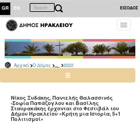
GR
EN
ΕΙΣΟΔΟΣ
Ο
Toggle
ΔΗΜΟΣ
navigati
Δελτία
Τύπου
Αρχείο
...
Αρχική
Ο Δήμος
2022
2026
2025
2024
2023
Νίκος Ξυδάκης, Παντελής Θαλασσινός
-Σοφία Παπάζογλου και Βασίλης
2022
Σταυρακάκης έρχονται στο Φεστιβάλ του
2021
Δήμου Ηρακλείου «Κρήτη μια Ιστορία, 5+1
Πολιτισμοί»
2020
2019