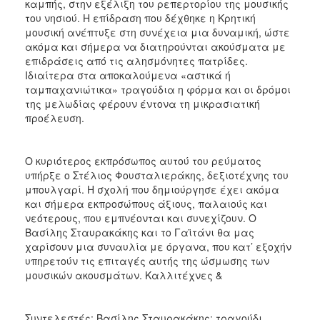
καμπής, στην εξέλιξη του ρεπερτορίου της μουσικής
του νησιού. Η επίδραση που δέχθηκε η Κρητική
μουσική ανέπτυξε στη συνέχεια μια δυναμική, ώστε
ακόμα και σήμερα να διατηρούνται ακούσματα με
επιδράσεις από τις αλησμόνητες πατρίδες.
Ιδιαίτερα στα αποκαλούμενα «αστικά ή
ταμπαχανιώτικα» τραγούδια η φόρμα και οι δρόμοι
της μελωδίας φέρουν έντονα τη μικρασιατική
προέλευση.
Ο κυριότερος εκπρόσωπος αυτού του ρεύματος
υπήρξε ο Στέλιος Φουσταλιεράκης, δεξιοτέχνης του
μπουλγαρί. Η σχολή που δημιούργησε έχει ακόμα
και σήμερα εκπροσώπους άξιους, παλαιούς και
νεότερους, που εμπνέονται και συνεχίζουν. Ο
Βασίλης Σταυρακάκης και το Γαϊτάνι θα μας
χαρίσουν μια συναυλία με όργανα, που κατ’ εξοχήν
υπηρετούν τις επιταγές αυτής της ώσμωσης των
μουσικών ακουσμάτων. Καλλιτέχνες &
Συντελεστές: Βασίλης Σταυρακάκης: τραγούδι,