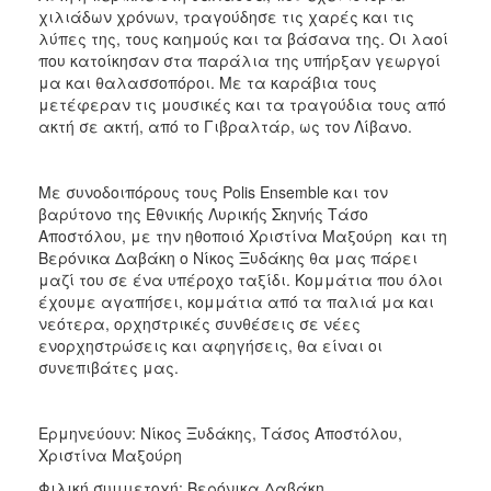
χιλιάδων χρόνων, τραγούδησε τις χαρές και τις
λύπες της, τους καημούς και τα βάσανα της. Οι λαοί
που κατοίκησαν στα παράλια της υπήρξαν γεωργοί
μα και θαλασσοπόροι. Με τα καράβια τους
μετέφεραν τις μουσικές και τα τραγούδια τους από
ακτή σε ακτή, από το Γιβραλτάρ, ως τον Λίβανο.
Με συνοδοιπόρους τους Polis Ensemble και τον
βαρύτονο της Εθνικής Λυρικής Σκηνής Τάσο
Αποστόλου, με την ηθοποιό Χριστίνα Μαξούρη και τη
Βερόνικα Δαβάκη ο Νίκος Ξυδάκης θα μας πάρει
μαζί του σε ένα υπέροχο ταξίδι. Κομμάτια που όλοι
έχουμε αγαπήσει, κομμάτια από τα παλιά μα και
νεότερα, ορχηστρικές συνθέσεις σε νέες
ενορχηστρώσεις και αφηγήσεις, θα είναι οι
συνεπιβάτες μας.
Ερμηνεύουν: Νίκος Ξυδάκης, Τάσος Αποστόλου,
Χριστίνα Μαξούρη
Φιλική συμμετοχή: Βερόνικα Δαβάκη