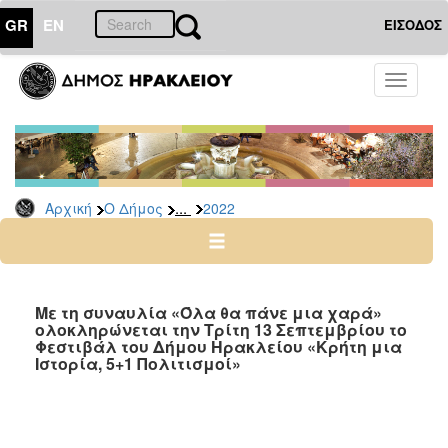
GR
EN
ΕΙΣΟΔΟΣ
Ο
Toggle
ΔΗΜΟΣ
navigati
Δελτία
Τύπου
Αρχείο
...
Αρχική
Ο Δήμος
2022
2026
2025
2024
2023
Με τη συναυλία «Όλα θα πάνε μια χαρά»
ολοκληρώνεται την Τρίτη 13 Σεπτεμβρίου το
2022
Φεστιβάλ του Δήμου Ηρακλείου «Κρήτη μια
2021
Ιστορία, 5+1 Πολιτισμοί»
2020
2019