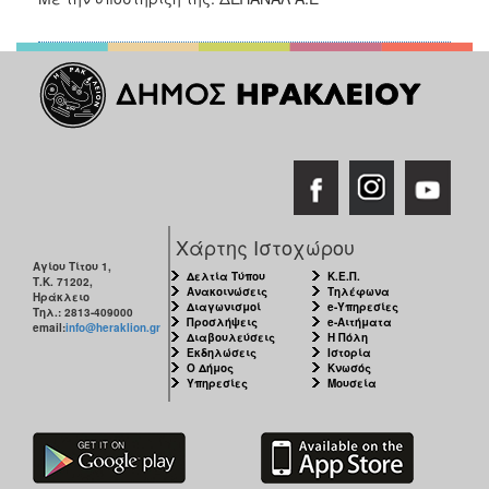
Χάρτης Ιστοχώρου
Αγίου Τίτου 1,
Δελτία Τύπου
Κ.Ε.Π.
Τ.Κ. 71202,
Ανακοινώσεις
Τηλέφωνα
Ηράκλειο
Διαγωνισμοί
e-Υπηρεσίες
Τηλ.: 2813-409000
Προσλήψεις
e-Αιτήματα
email:
info@heraklion.gr
Διαβουλεύσεις
Η Πόλη
Εκδηλώσεις
Ιστορία
Ο Δήμος
Κνωσός
Υπηρεσίες
Μουσεία