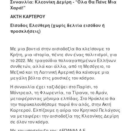
Συναυλία: Κλεονίκη Δεμίρη - “Όλα Θα Πάνε Μια
ΑΝΘΕΚΤΙΚΗ
Χαρά!”
ΠΟΛΗ
ΑΚΤΗ ΚΑΡΤΕΡΟΥ
Είσοδος Ελεύθερη (χωρίς δελτία εισόδου ή
προσκλήσεις)
Με μια βουτιά στην αισιοδοξία θα κλείσουμε το
Κρήτη, μια ιστορία, πέντε συν ένας πολιτισμοί, για
το 2022. Με τραγούδια πολυαγαπημένων Ελλήνων
συνθετών, αλλά και άλλα, από τη Μεσόγειο, το
Μεξικό και τη Λατινική Αμερική θα κάνουμε μια
μεγάλη βόλτα στις μουσικές του κόσμου.
Η συναυλία έχει ταξιδέψει στο Παρίσι, το
Μόντρεαλ, τη Φλωρεντία, τα Τίρανα, το Αμάν,
μεταφέροντας μήνυμα ελπίδας. Στο Ηράκλειο θα
την παρακολουθήσομε παρά θιν αλός, στην Ακτή
Καρτερού. Ελπίζουμε η αύρα του Κρητικού Πελάγους
να μεταφέρει την αισιοδοξία της Κλεονίκης Δεμίρη
σε όλον τον κόσμο.
Με την υποστήριξη της: ΔΕΠΑΝΑΛ Α.Ε