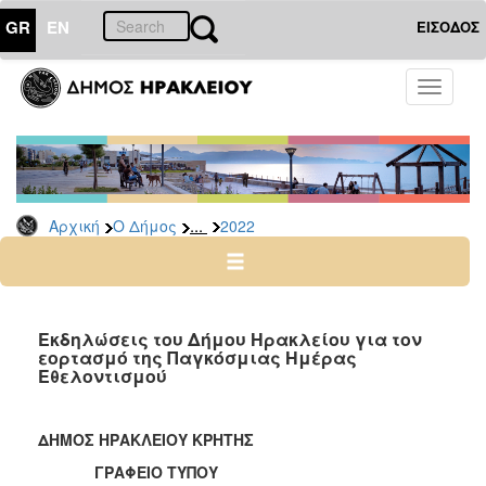
GR
EN
ΕΙΣΟΔΟΣ
Ο
Toggle
ΔΗΜΟΣ
navigati
Δελτία
Τύπου
Αρχείο
...
Αρχική
Ο Δήμος
2022
2026
2025
2024
2023
Εκδηλώσεις του Δήμου Ηρακλείου για τον
εορτασμό της Παγκόσμιας Ημέρας
2022
Εθελοντισμού
2021
2020
ΔΗΜΟΣ ΗΡΑΚΛΕΙΟΥ ΚΡΗΤΗΣ
2019
ΓΡΑΦΕΙΟ ΤΥΠΟΥ