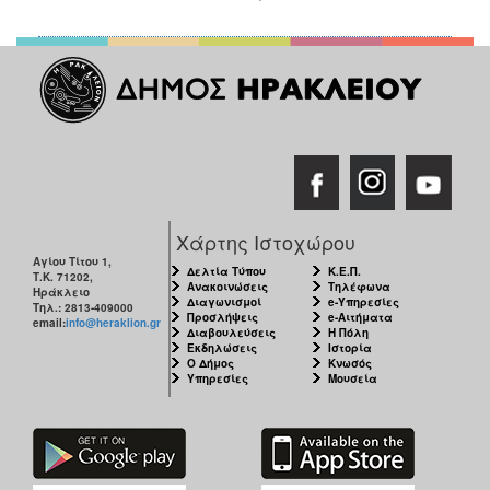
Χάρτης Ιστοχώρου
Αγίου Τίτου 1,
Δελτία Τύπου
Κ.Ε.Π.
Τ.Κ. 71202,
Ανακοινώσεις
Τηλέφωνα
Ηράκλειο
Διαγωνισμοί
e-Υπηρεσίες
Τηλ.: 2813-409000
Προσλήψεις
e-Αιτήματα
email:
info@heraklion.gr
Διαβουλεύσεις
Η Πόλη
Εκδηλώσεις
Ιστορία
Ο Δήμος
Κνωσός
Υπηρεσίες
Μουσεία