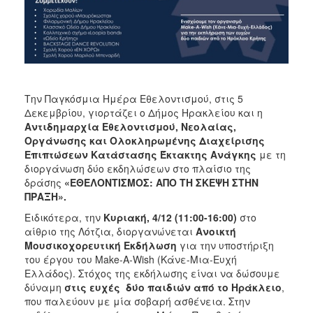
ΑΝΘΕΚΤΙΚΗ
ΠΟΛΗ
Την Παγκόσμια Ημέρα Εθελοντισμού, στις 5
Δεκεμβρίου, γιορτάζει ο Δήμος Ηρακλείου και η
Αντιδημαρχία Εθελοντισμού, Νεολαίας,
Οργάνωσης και Ολοκληρωμένης Διαχείρισης
Επιπτώσεων Κατάστασης Έκτακτης Ανάγκης
με τη
διοργάνωση δύο εκδηλώσεων στο πλαίσιο της
δράσης
«ΕΘΕΛΟΝΤΙΣΜΟΣ: ΑΠΟ ΤΗ ΣΚΕΨΗ ΣΤΗΝ
ΠΡΑΞΗ».
Ειδικότερα, την
Κυριακή, 4/12 (11:00-16:00)
στο
αίθριο της Λότζια, διοργανώνεται
Ανοικτή
Μουσικοχορευτική Εκδήλωση
για την υποστήριξη
του έργου του Make-A-Wish (Κάνε-Mια-Eυχή
Ελλάδος). Στόχος της εκδήλωσης είναι να δώσουμε
δύναμη
στις ευχές δύο παιδιών από το Ηράκλειο
,
που παλεύουν με μία σοβαρή ασθένεια. Στην