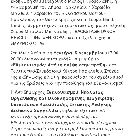
εκδήλωση συμμετέχουν: ο Μάνος Πυροβολάκης, η
Φιλαρμονική του Δήμου Ηρακλείου, η Χορωδία
Μαλίων, η Χορωδία του «Κλασσικού Ωδείου»
Ηρακλείου, το «Ωδείο Κρήτης» και η Loopia Band.
Επίσης, συμμετέχουν τα χορευτικά σχήματα: «Σχολή
Χορού Μαριλού Μπεναρδή», «BACKSTAGE DANCE
REVOLUTION», «ΕΝ ΧΟΡΩ» και οι σχολές χορού
«ΜΑΥΡΟΚΩΣΤΑ».
Στο ίδιο πλαίσιο, τη
Δευτέρα, 5 Δεκεμβρίου
(17:00-
20:00) διοργανώνεται εκδήλωση με θέμα
«Εθελοντισμός: Από τη σκέψη στην πράξη»
στο
Πολιτιστικό-Συνεδριακό Κέντρο Ηρακλείου. Στόχος
της εκδήλωσης είναι η παρουσίαση του σχεδιασμού
για τις δράσεις για την προώθηση του εθελοντισμού.
Η Αντιδήμαρχος
Εθελοντισμού, Νεολαίας,
Οργάνωσης και Ολοκληρωμένης Διαχείρισης
Επιπτώσεων Κατάστασης Έκτακτης Ανάγκης,
Δέσποινα Συγγελάκη,
δήλωσε σχετικά: «
Η
ανάπτυξη της κοινωνικής συνείδησης του
Εθελοντισμού είναι στοίχημα για κάθε σύγχρονο
Δήμο, που νοιάζεται για το μέλλον του και μεριμνά
για τους δημότες του αλλά και συνολικά τους