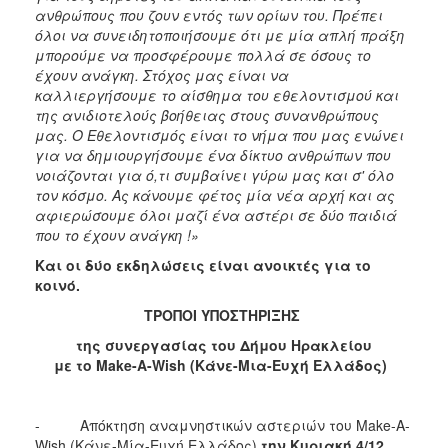
ανθρώπους που ζουν εντός των ορίων του. Πρέπει
όλοι να συνειδητοποιήσουμε ότι με μία απλή πράξη
μπορούμε να προσφέρουμε πολλά σε όσους το
έχουν ανάγκη. Στόχος μας είναι να
καλλιεργήσουμε το αίσθημα του εθελοντισμού και
της ανιδιοτελούς βοήθειας στους συνανθρώπους
μας. Ο Εθελοντισμός είναι το νήμα που μας ενώνει
για να δημιουργήσουμε ένα δίκτυο ανθρώπων που
νοιάζονται για ό,τι συμβαίνει γύρω μας και σ' όλο
τον κόσμο. Ας κάνουμε φέτος μία νέα αρχή και ας
αφιερώσουμε όλοι μαζί ένα αστέρι σε δύο παιδιά
που το έχουν ανάγκη !»
Και οι δύο εκδηλώσεις είναι ανοικτές για το
κοινό.
ΤΡΟΠΟΙ ΥΠΟΣΤΗΡΙΞΗΣ
της συνεργασίας του Δήμου Ηρακλείου
με το Make-A-Wish (Κάνε-Mια-Eυχή Ελλάδος)
- Απόκτηση αναμνηστικών αστεριών του Make-A-
Wish (Κάνε-Mία-Eυχή Ελλάδος)
την Κυριακή 4/12
,