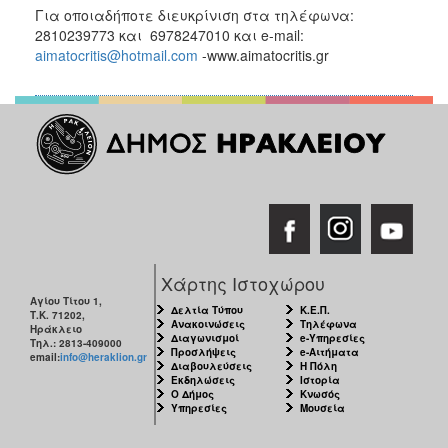
Για οποιαδήποτε διευκρίνιση στα τηλέφωνα:
2810239773 και 6978247010 και e-mail:
aimatocritis@hotmail.com
-www.aimatocritis.gr
Χάρτης Ιστοχώρου
Αγίου Τίτου 1,
Δελτία Τύπου
Κ.Ε.Π.
Τ.Κ. 71202,
Ανακοινώσεις
Τηλέφωνα
Ηράκλειο
Διαγωνισμοί
e-Υπηρεσίες
Τηλ.: 2813-409000
Προσλήψεις
e-Αιτήματα
email:
info@heraklion.gr
Διαβουλεύσεις
Η Πόλη
Εκδηλώσεις
Ιστορία
Ο Δήμος
Κνωσός
Υπηρεσίες
Μουσεία