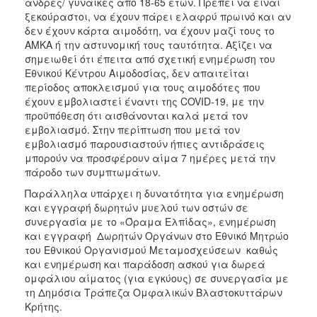
άνδρες/ γυναίκες από 18-65 ετών. Πρέπει να είναι
ξεκούραστοι, να έχουν πάρει ελαφρύ πρωινό και αν
δεν έχουν κάρτα αιμοδότη, να έχουν μαζί τους το
ΑΜΚΑ ή την αστυνομική τους ταυτότητα. Αξίζει να
σημειωθεί ότι έπειτα από σχετική ενημέρωση του
Εθνικού Κέντρου Αιμοδοσίας, δεν απαιτείται
περίοδος αποκλεισμού για τους αιμοδότες που
έχουν εμβολιαστεί έναντι της COVID-19, με την
προϋπόθεση ότι αισθάνονται καλά μετά τον
εμβολιασμό. Στην περίπτωση που μετά τον
εμβολιασμό παρουσιαστούν ήπιες αντιδράσεις
μπορούν να προσφέρουν αίμα 7 ημέρες μετά την
πάροδο των συμπτωμάτων.
Παράλληλα υπάρχει η δυνατότητα για ενημέρωση
και εγγραφή δωρητών μυελού των οστών σε
συνεργασία με το «Όραμα Ελπίδας», ενημέρωση
και εγγραφή Δωρητών Οργάνων στο Εθνικό Μητρώο
του Εθνικού Οργανισμού Μεταμοσχεύσεων καθώς
και ενημέρωση και παράδοση ασκού για δωρεά
ομφάλιου αίματος (για εγκύους) σε συνεργασία με
τη Δημόσια Τράπεζα Ομφαλικών Βλαστοκυττάρων
Κρήτης.