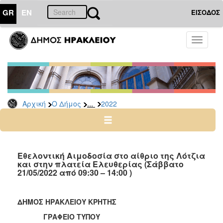
GR
EN
ΕΙΣΟΔΟΣ
Ο
Toggle
ΔΗΜΟΣ
navigati
Δελτία
Τύπου
Αρχείο
...
Αρχική
Ο Δήμος
2022
2026
2025
2024
2023
Εθελοντική Αιμοδοσία στο αίθριο της Λότζια
και στην πλατεία Ελευθερίας (Σάββατο
2022
21/05/2022 από 09:30 – 14:00 )
2021
2020
ΔΗΜΟΣ ΗΡΑΚΛΕΙΟΥ ΚΡΗΤΗΣ
2019
ΓΡΑΦΕΙΟ ΤΥΠΟΥ