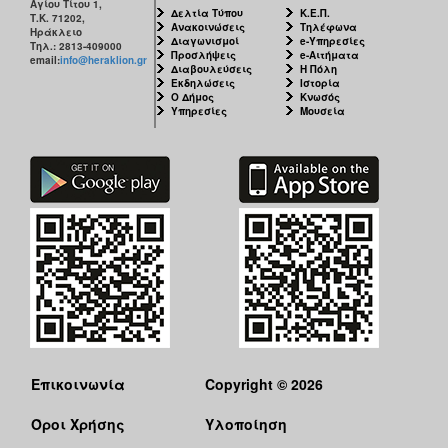
Αγίου Τίτου 1,
Δελτία Τύπου
Κ.Ε.Π.
Τ.Κ. 71202,
Ανακοινώσεις
Τηλέφωνα
Ηράκλειο
Διαγωνισμοί
e-Υπηρεσίες
Τηλ.: 2813-409000
Προσλήψεις
e-Αιτήματα
email:
info@heraklion.gr
Διαβουλεύσεις
Η Πόλη
Εκδηλώσεις
Ιστορία
Ο Δήμος
Κνωσός
Υπηρεσίες
Μουσεία
Επικοινωνία
Copyright © 2026
Όροι Χρήσης
Υλοποίηση