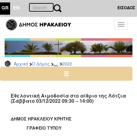
GR
EN
ΕΙΣΟΔΟΣ
Ο
Toggle
ΔΗΜΟΣ
navigati
Δελτία
Τύπου
Αρχείο
...
Αρχική
Ο Δήμος
2022
2026
2025
2024
2023
Εθελοντική Αιμοδοσία στο αίθριο της Λότζια
(Σάββατο 03/12/2022 09:30 – 14:00)
2022
2021
ΔΗΜΟΣ ΗΡΑΚΛΕΙΟΥ ΚΡΗΤΗΣ
2020
ΓΡΑΦΕΙΟ ΤΥΠΟΥ
2019