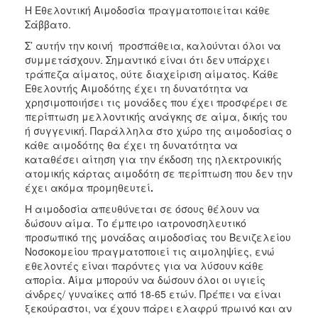
Η Εθελοντική Αιμοδοσία πραγματοποιείται κάθε
Σάββατο.
Σ’ αυτήν την κοινή προσπάθεια, καλούνται όλοι να
συμμετάσχουν. Σημαντικό είναι ότι δεν υπάρχει
τράπεζα αίματος, ούτε διαχείριση αίματος. Κάθε
Εθελοντής Αιμοδότης έχει τη δυνατότητα να
χρησιμοποιήσει τις μονάδες που έχει προσφέρει σε
περίπτωση μελλοντικής ανάγκης σε αίμα, δικής του
ή συγγενική. Παράλληλα στο χώρο της αιμοδοσίας ο
κάθε αιμοδότης θα έχει τη δυνατότητα να
καταθέσει αίτηση για την έκδοση της ηλεκτρονικής
ατομικής κάρτας αιμοδότη σε περίπτωση που δεν την
έχει ακόμα προμηθευτεί
.
Η αιμοδοσία απευθύνεται σε όσους θέλουν να
δώσουν αίμα. Το έμπειρο ιατρονοσηλευτικό
προσωπικό της μονάδας αιμοδοσίας του Βενιζελείου
Νοσοκομείου πραγματοποιεί τις αιμοληψίες, ενώ
εθελοντές είναι παρόντες για να λύσουν κάθε
απορία. Αίμα μπορούν να δώσουν όλοι οι υγιείς
άνδρες/ γυναίκες από 18-65 ετών. Πρέπει να είναι
ξεκούραστοι, να έχουν πάρει ελαφρύ πρωινό και αν