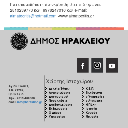
Για οποιαδήποτε διευκρίνιση στα τηλέφωνα:
2810239773 και 6978247010 και e-mail:
aimatocritis@hotmail.com
-www.aimatocritis.gr
Χάρτης Ιστοχώρου
Αγίου Τίτου 1,
Δελτία Τύπου
Κ.Ε.Π.
Τ.Κ. 71202,
Ανακοινώσεις
Τηλέφωνα
Ηράκλειο
Διαγωνισμοί
e-Υπηρεσίες
Τηλ.: 2813-409000
Προσλήψεις
e-Αιτήματα
email:
info@heraklion.gr
Διαβουλεύσεις
Η Πόλη
Εκδηλώσεις
Ιστορία
Ο Δήμος
Κνωσός
Υπηρεσίες
Μουσεία