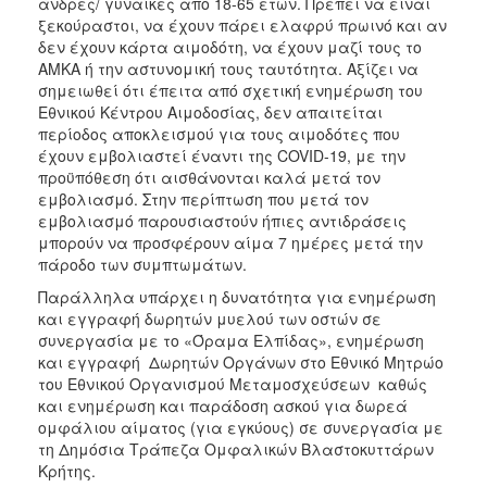
άνδρες/ γυναίκες από 18-65 ετών. Πρέπει να είναι
ξεκούραστοι, να έχουν πάρει ελαφρύ πρωινό και αν
δεν έχουν κάρτα αιμοδότη, να έχουν μαζί τους το
ΑΜΚΑ ή την αστυνομική τους ταυτότητα. Αξίζει να
σημειωθεί ότι έπειτα από σχετική ενημέρωση του
Εθνικού Κέντρου Αιμοδοσίας, δεν απαιτείται
περίοδος αποκλεισμού για τους αιμοδότες που
έχουν εμβολιαστεί έναντι της COVID-19, με την
προϋπόθεση ότι αισθάνονται καλά μετά τον
εμβολιασμό. Στην περίπτωση που μετά τον
εμβολιασμό παρουσιαστούν ήπιες αντιδράσεις
μπορούν να προσφέρουν αίμα 7 ημέρες μετά την
πάροδο των συμπτωμάτων.
Παράλληλα υπάρχει η δυνατότητα για ενημέρωση
και εγγραφή δωρητών μυελού των οστών σε
συνεργασία με το «Όραμα Ελπίδας», ενημέρωση
και εγγραφή Δωρητών Οργάνων στο Εθνικό Μητρώο
του Εθνικού Οργανισμού Μεταμοσχεύσεων καθώς
και ενημέρωση και παράδοση ασκού για δωρεά
ομφάλιου αίματος (για εγκύους) σε συνεργασία με
τη Δημόσια Τράπεζα Ομφαλικών Βλαστοκυττάρων
Κρήτης.