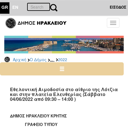
GR
EN
ΕΙΣΟΔΟΣ
Ο
Toggle
ΔΗΜΟΣ
navigati
Δελτία
Τύπου
Αρχείο
...
Αρχική
Ο Δήμος
2022
2026
2025
2024
2023
Εθελοντική Αιμοδοσία στο αίθριο της Λότζια
και στην πλατεία Ελευθερίας (Σάββατο
2022
04/06/2022 από 09:30 – 14:00 )
2021
2020
ΔΗΜΟΣ ΗΡΑΚΛΕΙΟΥ ΚΡΗΤΗΣ
2019
ΓΡΑΦΕΙΟ ΤΥΠΟΥ