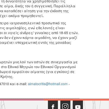
 τη δυνατότητα να χρησιμοποιήσει τις
ε αίμα, δικής του ή συγγενική. Παράλληλα
να καταθέσει αίτηση για την έκδοση της
 έχει ακόμα προμηθευτεί
.
ειρο ιατρονοσηλευτικό προσωπικό της
τις αιμοληψίες, ενώ εθελοντές είναι
 οι υγιείς άνδρες/ γυναίκες από 18-65 ετών.
αν δεν έχουν κάρτα αιμοδότη, να έχουν μαζί
αραμένει υποχρεωτική εντός της μονάδας
ωρητών μυελού των οστών σε συνεργασία με
το Εθνικό Μητρώο του Εθνικού Οργανισμού
ωρεά ομφάλιου αίματος (για εγκύους) σε
Κρήτης.
7010 και e-mail:
aimatocritis@hotmail.com
-