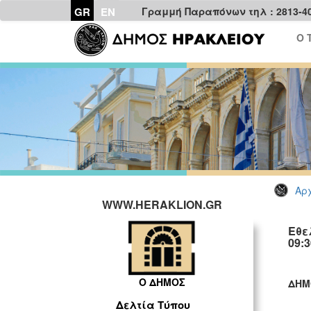
GR
EN
Γραμμή Παραπόνων τηλ : 2813-4
Ο 
Αρχ
WWW.HERAKLION.GR
Εθε
09:3
Ο ΔΗΜΟΣ
ΔΗΜ
ΓΡ
Δελτία Τύπου