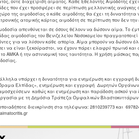
τος, ούτε διαχείριση αίματος. Κάθε Εθελοντής Αιμοδότης έχει
δες που έχει προσφέρει σε περίπτωση μελλοντικής ανάγκης σ
χώρο της αιμοδοσίας ο κάθε αιμοδότης θα έχει τη δυνατότητα 
τρονικής ατομικής κάρτας αιμοδότη σε περίπτωση που δεν την
μοδοσία απευθύνεται σε όσους θέλουν να δώσουν αίμα. Το έμπ
δας αιμοδοσίας του Βενιζελείου Νοσοκομείου πραγματοποιεί 
ντες για να λύσουν κάθε απορία. Αίμα μπορούν να δώσουν όλοι
ει να είναι ξεκούραστοι, να έχουν πάρει ελαφρύ πρωινό και 
 το ΑΜΚΑ ή την αστυνομική τους ταυτότητα. Η χρήση μάσκας π
δοσίας.
λληλα υπάρχει η δυνατότητα για ενημέρωση και εγγραφή δ
Όραμα Ελπίδας», ενημέρωση και εγγραφή Δωρητών Οργάνων σ
μοσχεύσεων καθώς και ενημέρωση και παράδοση ασκού για δ
ργασία με τη Δημόσια Τράπεζα Ομφαλικών Βλαστοκυττάρων 
οποιαδήποτε διευκρίνιση στα τηλέφωνα: 2810239773 και 697824
imatocritis.gr