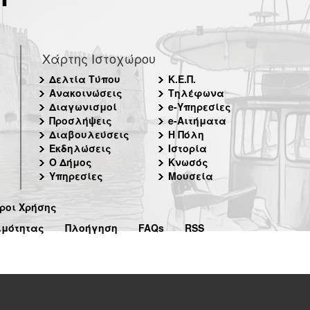
Χάρτης Ιστοχώρου
Δελτία Τύπου
Κ.Ε.Π.
Ανακοινώσεις
Τηλέφωνα
Διαγωνισμοί
e-Υπηρεσίες
Προσλήψεις
e-Αιτήματα
Διαβουλεύσεις
Η Πόλη
Εκδηλώσεις
Ιστορία
Ο Δήμος
Κνωσός
Υπηρεσίες
Μουσεία
ροι Χρήσης
ιμότητας
Πλοήγηση
FAQs
RSS