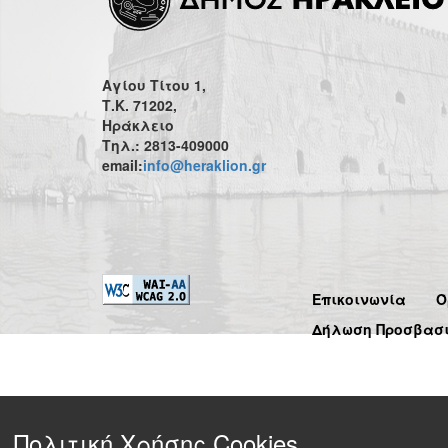
Αγίου Τίτου 1,
Τ.Κ. 71202,
Ηράκλειο
Τηλ.: 2813-409000
email:
info@heraklion.gr
Επικοινωνία
Ό
Δήλωση Προσβασ
Πολιτική Χρήσης Cookies