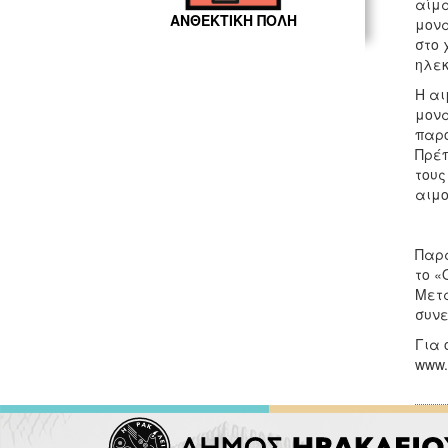
αίμα
ΑΝΘΕΚΤΙΚΗ ΠΟΛΗ
μονά
στο 
ηλεκ
Η αι
μονά
παρό
Πρέπ
τους
αιμο
Παρά
το «
Μετα
συνε
Για 
www.a