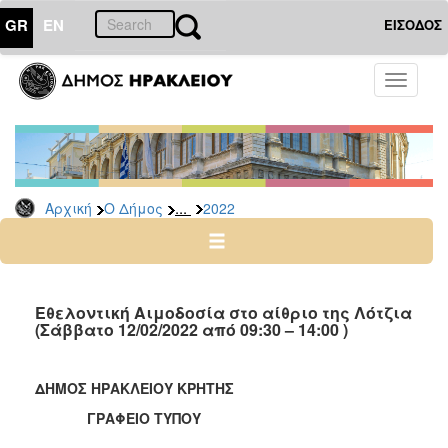
GR
EN
ΕΙΣΟΔΟΣ
Ο
Toggle
ΔΗΜΟΣ
navigati
Δελτία
Τύπου
Αρχείο
...
Αρχική
Ο Δήμος
2022
2026
2025
2024
2023
Εθελοντική Αιμοδοσία στο αίθριο της Λότζια
(Σάββατο 12/02/2022 από 09:30 – 14:00 )
2022
2021
ΔΗΜΟΣ ΗΡΑΚΛΕΙΟΥ ΚΡΗΤΗΣ
2020
ΓΡΑΦΕΙΟ ΤΥΠΟΥ
2019