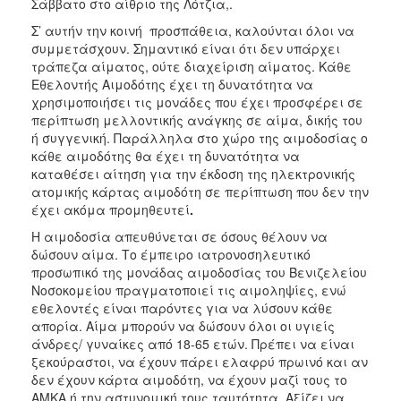
Σάββατο στο αίθριο της Λότζια,.
Σ’ αυτήν την κοινή προσπάθεια, καλούνται όλοι να
συμμετάσχουν. Σημαντικό είναι ότι δεν υπάρχει
τράπεζα αίματος, ούτε διαχείριση αίματος. Κάθε
Εθελοντής Αιμοδότης έχει τη δυνατότητα να
χρησιμοποιήσει τις μονάδες που έχει προσφέρει σε
περίπτωση μελλοντικής ανάγκης σε αίμα, δικής του
ή συγγενική. Παράλληλα στο χώρο της αιμοδοσίας ο
κάθε αιμοδότης θα έχει τη δυνατότητα να
καταθέσει αίτηση για την έκδοση της ηλεκτρονικής
ατομικής κάρτας αιμοδότη σε περίπτωση που δεν την
έχει ακόμα προμηθευτεί
.
Η αιμοδοσία απευθύνεται σε όσους θέλουν να
δώσουν αίμα. Το έμπειρο ιατρονοσηλευτικό
προσωπικό της μονάδας αιμοδοσίας του Βενιζελείου
Νοσοκομείου πραγματοποιεί τις αιμοληψίες, ενώ
εθελοντές είναι παρόντες για να λύσουν κάθε
απορία. Αίμα μπορούν να δώσουν όλοι οι υγιείς
άνδρες/ γυναίκες από 18-65 ετών. Πρέπει να είναι
ξεκούραστοι, να έχουν πάρει ελαφρύ πρωινό και αν
δεν έχουν κάρτα αιμοδότη, να έχουν μαζί τους το
ΑΜΚΑ ή την αστυνομική τους ταυτότητα. Αξίζει να