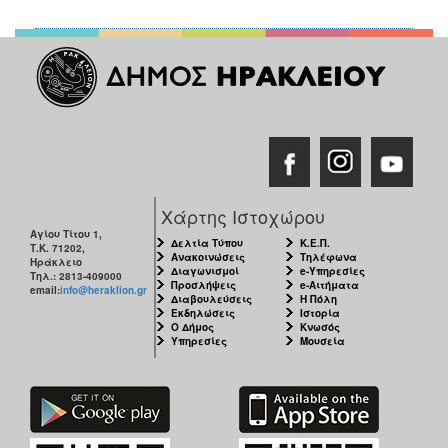
Χάρτης Ιστοχώρου
Αγίου Τίτου 1,
Δελτία Τύπου
Κ.Ε.Π.
Τ.Κ. 71202,
Ανακοινώσεις
Τηλέφωνα
Ηράκλειο
Διαγωνισμοί
e-Υπηρεσίες
Τηλ.: 2813-409000
Προσλήψεις
e-Αιτήματα
email:
info@heraklion.gr
Διαβουλεύσεις
Η Πόλη
Εκδηλώσεις
Ιστορία
Ο Δήμος
Κνωσός
Υπηρεσίες
Μουσεία