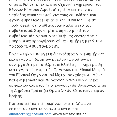
σημειωθεί ότι έπειτα από σχετική ενημέρωση του
Εθνικού Κέντρου Αιμοδοσίας, δεν απαιτείται
περίοδος αποκλεισμού για τους αιμοδότες που
έχουν εμβολιαστεί έναντι της COVID-19, με την
προϋπόθεση ότι αισθάνονται καλά μετά τον
εμβολιασμό. Στην περίπτωση που μετά τον
εμβολιασμό παρουσιαστούν ήπιες αντιδράσεις
μπορούν να προσφέρουν αίμα 7 ημέρες μετά την
πάροδο των συμπτωμάτων.
Παράλληλα υπάρχει η δυνατότητα για ενημέρωση
και εγγραφή δωρητών μυελού των οστών σε
συνεργασία με το «Όραμα Ελπίδας», ενημέρωση
και εγγραφή Δωρητών Οργάνων στο Εθνικό Μητρώο
του Εθνικού Οργανισμού Μεταμοσχεύσεων καθώς
και ενημέρωση και παράδοση ασκού για δωρεά
ομφάλιου αίματος (για εγκύους) σε συνεργασία με
τη Δημόσια Τράπεζα Ομφαλικών Βλαστοκυττάρων
Κρήτης.
Για οποιαδήποτε διευκρίνιση στα τηλέφωνα:
2810239773 και 6978247010 και e-mail:
aimatocritis@hotmail.com
-www.aimatocritis.gr