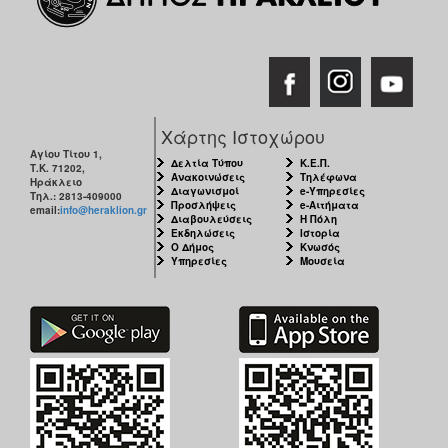
Χάρτης Ιστοχώρου
Αγίου Τίτου 1,
Δελτία Τύπου
Κ.Ε.Π.
Τ.Κ. 71202,
Ανακοινώσεις
Τηλέφωνα
Ηράκλειο
Διαγωνισμοί
e-Υπηρεσίες
Τηλ.: 2813-409000
Προσλήψεις
e-Αιτήματα
email:
info@heraklion.gr
Διαβουλεύσεις
Η Πόλη
Εκδηλώσεις
Ιστορία
Ο Δήμος
Κνωσός
Υπηρεσίες
Μουσεία