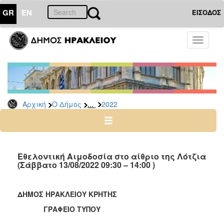
GR
EN
ΕΙΣΟΔΟΣ
Ο
Toggle
ΔΗΜΟΣ
navigati
Δελτία
Τύπου
Αρχείο
...
Αρχική
Ο Δήμος
2022
2026
2025
2024
2023
Εθελοντική Αιμοδοσία στο αίθριο της Λότζια
(Σάββατο 13/08/2022 09:30 – 14:00 )
2022
2021
ΔΗΜΟΣ ΗΡΑΚΛΕΙΟΥ ΚΡΗΤΗΣ
2020
ΓΡΑΦΕΙΟ ΤΥΠΟΥ
2019