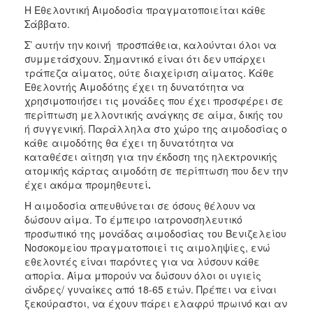
Η Εθελοντική Αιμοδοσία πραγματοποιείται κάθε
Σάββατο.
Σ’ αυτήν την κοινή προσπάθεια, καλούνται όλοι να
συμμετάσχουν. Σημαντικό είναι ότι δεν υπάρχει
τράπεζα αίματος, ούτε διαχείριση αίματος. Κάθε
Εθελοντής Αιμοδότης έχει τη δυνατότητα να
χρησιμοποιήσει τις μονάδες που έχει προσφέρει σε
περίπτωση μελλοντικής ανάγκης σε αίμα, δικής του
ή συγγενική. Παράλληλα στο χώρο της αιμοδοσίας ο
κάθε αιμοδότης θα έχει τη δυνατότητα να
καταθέσει αίτηση για την έκδοση της ηλεκτρονικής
ατομικής κάρτας αιμοδότη σε περίπτωση που δεν την
έχει ακόμα προμηθευτεί
.
Η αιμοδοσία απευθύνεται σε όσους θέλουν να
δώσουν αίμα. Το έμπειρο ιατρονοσηλευτικό
προσωπικό της μονάδας αιμοδοσίας του Βενιζελείου
Νοσοκομείου πραγματοποιεί τις αιμοληψίες, ενώ
εθελοντές είναι παρόντες για να λύσουν κάθε
απορία. Αίμα μπορούν να δώσουν όλοι οι υγιείς
άνδρες/ γυναίκες από 18-65 ετών. Πρέπει να είναι
ξεκούραστοι, να έχουν πάρει ελαφρύ πρωινό και αν