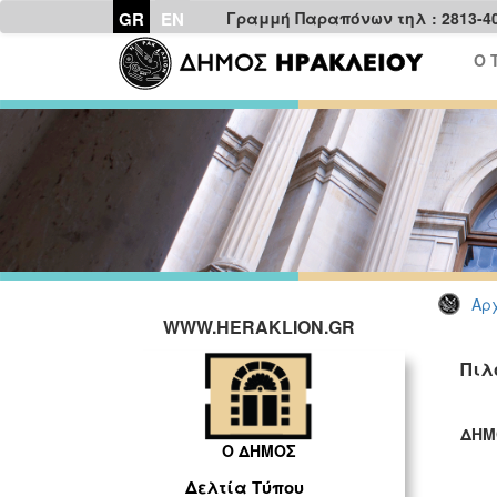
GR
EN
Γραμμή Παραπόνων τηλ : 2813-4
Ο 
Αρχ
WWW.HERAKLION.GR
Πιλ
ΔΗΜ
Ο ΔΗΜΟΣ
ΓΡ
Δελτία Τύπου