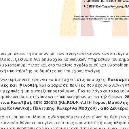
να με σκοπό τη διερεύνηση των αναγκών (κοινωνικών και υγεία
λείου, ξεκινά η Αντιδημαρχία Κοινωνικών Υπηρεσιών του Δήμο
ματοποιηθεί πιλοτικά, στο πλαίσιο σχεδιασμού και υλοποίηση
χή υποστήριξης σε δημότες που το έχουν ανάγκη.
συγκεκριμένα η έρευνα θα διεξαχθεί στις περιοχές:
Κατσαμπά
λες και Φιλοθέη,
και αφορά σε πολίτες που έχουν ανάγκη υπ
ι μερικώς ή μη αυτοεξυπηρετούμενοι. Για το λόγο αυτό καλού
υμούν να συμμετέχουν να επικοινωνήσουν με τα τηλέφωνα:
28
τίνα Κατσίβα), 2810 330318 (ΚΕ.ΚΟΙ.Φ.-Α.Π.Η Πόρου, Μανόλη
μα Κοινωνικής Πολιτικής, Κατερίνα Μόσχου) , από Δευτέρα έ
ερίπτωση που οι ίδιοι οι ενδιαφερόμενοι δεν είναι σε θέση να 
ικοινωνία δύναται να γίνει από τους φροντιστές ή τους πλησιέ
αίτητη προϋπόθεση για τη συμμετοχή στην έρευνα είναι, τα 