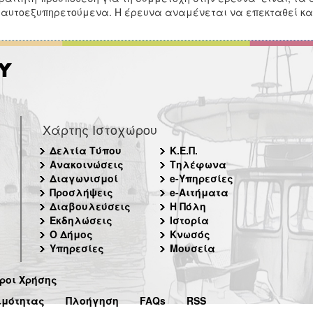
 αυτοεξυπηρετούμενα. Η έρευνα αναμένεται να επεκταθεί κα
Χάρτης Ιστοχώρου
Δελτία Τύπου
Κ.Ε.Π.
Ανακοινώσεις
Τηλέφωνα
Διαγωνισμοί
e-Υπηρεσίες
Προσλήψεις
e-Αιτήματα
Διαβουλεύσεις
Η Πόλη
Εκδηλώσεις
Ιστορία
Ο Δήμος
Κνωσός
Υπηρεσίες
Μουσεία
ροι Χρήσης
ιμότητας
Πλοήγηση
FAQs
RSS