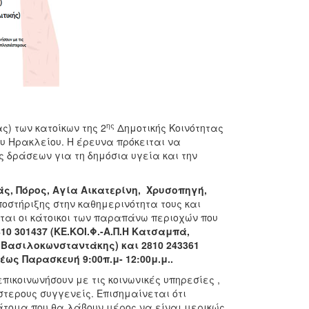
ης
ς) των κατοίκων της 2
Δημοτικής Κοινότητας
υ Ηρακλείου. Η έρευνα πρόκειται να
ς δράσεων για τη δημόσια υγεία και την
ς, Πόρος, Αγία Αικατερίνη, Χρυσοπηγή,
οστήριξης στην καθημερινότητα τους και
νται οι κάτοικοι των παραπάνω περιοχών που
10 301437 (ΚΕ.ΚΟΙ.Φ.-Α.Π.Η Κατσαμπά,
ς Βασιλοκωνσταντάκης) και 2810 243361
ως Παρασκευή 9:00π.μ- 12:00μ.μ..
επικοινωνήσουν με τις κοινωνικές υπηρεσίες ,
στερους συγγενείς. Επισημαίνεται ότι
άτομα που θα λάβουν μέρος να είναι μερικώς