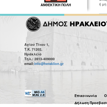
ή μη
ΑΝΘΕΚΤΙΚΗ ΠΟΛΗ
Αγίου Τίτου 1,
Τ.Κ. 71202,
Ηράκλειο
Τηλ.: 2813-409000
email:
info@heraklion.gr
Επικοινωνία
Ό
Δήλωση Προσβασ