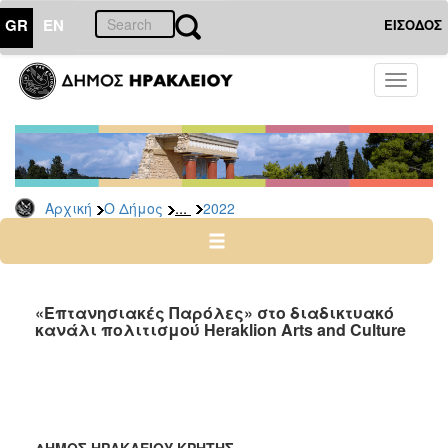
GR
EN
ΕΙΣΟΔΟΣ
Ο
Toggle
ΔΗΜΟΣ
navigati
Δελτία
Τύπου
Αρχείο
...
Αρχική
Ο Δήμος
2022
2026
2025
2024
2023
«Επτανησιακές Παρόλες» στο διαδικτυακό
κανάλι πολιτισμού Heraklion Arts and Culture
2022
2021
2020
2019
ΔΗΜΟΣ ΗΡΑΚΛΕΙΟΥ ΚΡΗΤΗΣ