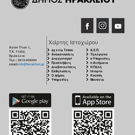
Χάρτης Ιστοχώρου
Αγίου Τίτου 1,
Δελτία Τύπου
Κ.Ε.Π.
Τ.Κ. 71202,
Ανακοινώσεις
Τηλέφωνα
Ηράκλειο
Διαγωνισμοί
e-Υπηρεσίες
Τηλ.: 2813-409000
Προσλήψεις
e-Αιτήματα
email:
info@heraklion.gr
Διαβουλεύσεις
Η Πόλη
Εκδηλώσεις
Ιστορία
Ο Δήμος
Κνωσός
Υπηρεσίες
Μουσεία