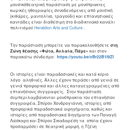
ΑΝΘΕΚΤΙΚΗ
μουσικόθεατρική παράσταση με μονόπρακτες
ΠΟΛΗ
κωμικές ηθογραφίες συνοδευόμενες από μουσική
(κιθάρες, μαντολίνο, τραγούδι) και επτανησιακές
καντάδες είναι διαθέσιμη στο διαδικτυακό κανάλι
πολιτισμού
Heraklion Arts and Culture
.
Την παράσταση μπορείτε να παρακολουθήσετε
στη
Ζώνη θέασης «Φώτα, Αυλαία, Πάμε»
και
στον
παρακάτω σύνδεσμο:
https://youtu.be/vBr22B1I9ZI
Οι ιστορίες είναι παραδοσιακές και κατά κύριο
λόγο αληθινές. Άλλες έχουν περάσει από γενιά σε
γενιά προφορικά και άλλες καταγεγραμμένες από
επτανήσιους συγγραφείς. Στην παράσταση
συμπεριλαμβάνονται μονόπρακτα του επτανήσιου
συγγραφέα, Σπύρου Χονδρογιάννη, ιστορίες από
προφορικά παραδοσιακά αφηγήματα, καθώς και
ιστορίες από παραδοσιακά διηγήματα των Παναγή
Λάσκαρη και Σπύρου Σικαδαρέση τα οποία έχουν
προσαρμόσει σε θεατρική μορφή, η Τζένη