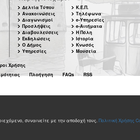
Δελτία Τύπου
Κ.Ε.Π.
Ανακοινώσεις
Τηλέφωνα
Διαγωνισμοί
e-Υπηρεσίες
Προσλήψεις
e-Αιτήματα
Διαβουλεύσεις
Η Πόλη
Εκδηλώσεις
Ιστορία
Ο Δήμος
Κνωσός
Υπηρεσίες
Μουσεία
ροι Χρήσης
ιμότητας
Πλοήγηση
FAQs
RSS
περιεχόμενο, συναινείτε με την αποδοχή τους.
Πολιτική Χρήσης C