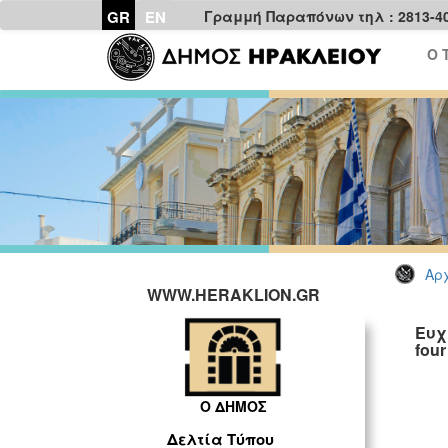
GR
EN
Γραμμή Παραπόνων τηλ : 2813-4
Ο 
Αρχ
WWW.HERAKLION.GR
Ευχ
four
Ο ΔΗΜΟΣ
Δελτία Τύπου