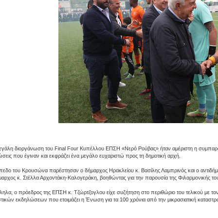
εγάλη διοργάνωση του Final Four Κυπέλλου ΕΠΣΗ «Νερό Ρούβας» ήταν αμέριστη η συμπαρά
σεις που έγιναν και εκφράζει ένα μεγάλο ευχαριστώ προς τη δημοτική αρχή.
πεδο του Κρουσώνα παρέστησαν ο δήμαρχος Ηρακλείου κ. Βασίλης Λαμπρινός και ο αντιδήμ
μαρχος κ. Στέλλα Αρχοντάκη-Καλογεράκη, βοηθώντας για την παρουσία της Φιλαρμονικής του
ηλα, ο πρόεδρος της ΕΠΣΗ κ. Τζώρτζογλου είχε συζήτηση στο περιθώριο του τελικού με το
στικών εκδηλώσεων που ετοιμάζει η Ένωση για τα 100 χρόνια από την μικρασιατική καταστρ