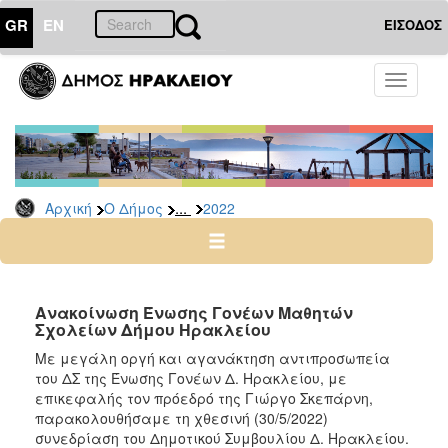
GR
EN
ΕΙΣΟΔΟΣ
Ο
Toggle
ΔΗΜΟΣ
navigati
Δελτία
Τύπου
Αρχείο
...
Αρχική
Ο Δήμος
2022
2026
2025
2024
2023
Ανακοίνωση Ένωσης Γονέων Μαθητών
Σχολείων Δήμου Ηρακλείου
2022
Με μεγάλη οργή και αγανάκτηση αντιπροσωπεία
2021
του ΔΣ της Ένωσης Γονέων Δ. Ηρακλείου, με
2020
επικεφαλής τον πρόεδρό της Γιώργο Σκεπάρνη,
παρακολουθήσαμε τη χθεσινή (30/5/2022)
2019
συνεδρίαση του Δημοτικού Συμβουλίου Δ. Ηρακλείου.