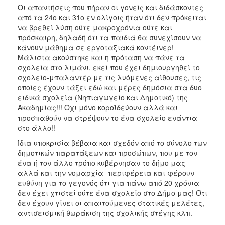
Οι απαντήσεις που πήραν οι γονείς και διδάσκοντες
από τα 24ο και 31ο εν ολίγοις ήταν ότι δεν πρόκειται
να βρεθεί λύση ούτε μακροχρόνια ούτε και
πρόσκαιρη, δηλαδή ότι τα παιδιά θα συνεχίσουν να
κάνουν μάθημα σε εργοταξιακά κοντέινερ!
Μάλιστα ακούστηκε και η πρόταση να πάνε τα
σχολεία στο λιμάνι, εκεί που έχει δημιουργηθεί το
σχολείο-μπαλαντέρ με τις λυόμενες αίθουσες, τις
οποίες έχουν τάξει εδώ και μέρες δημόσια στα δυο
ειδικά σχολεία (Νηπιαγωγείο και Δημοτικό) της
Ακαδημίας!!! Όχι μόνο κοροϊδεύουν αλλά και
προσπαθούν να στρέψουν το ένα σχολείο ενάντια
στο άλλο!!
Ίδια υποκρισία βέβαια και σχεδόν από το σύνολο των
δημοτικών παρατάξεων και προσώπων, που με τον
ένα ή τον άλλο τρόπο κυβέρνησαν το δήμο μας
αλλά και την νομαρχία- περιφέρεια και φέρουν
ευθύνη για το γεγονός ότι για πάνω από 20 χρόνια
δεν έχει χτιστεί ούτε ένα σχολείο στο Δήμο μας! Ότι
δεν έχουν γίνει οι απαιτούμενες στατικές μελέτες,
αντισεισμική θωράκιση της σχολικής στέγης κλπ.