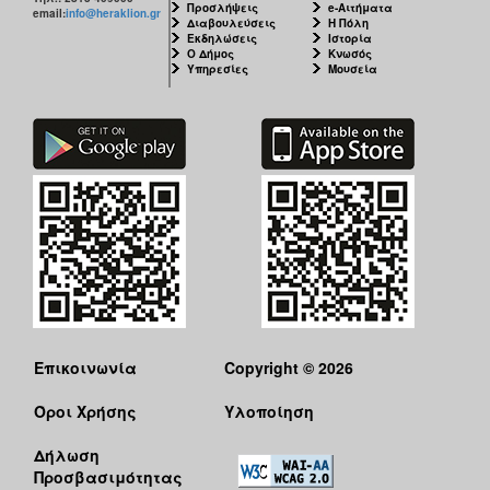
Προσλήψεις
e-Αιτήματα
email:
info@heraklion.gr
Διαβουλεύσεις
Η Πόλη
Εκδηλώσεις
Ιστορία
Ο Δήμος
Κνωσός
Υπηρεσίες
Μουσεία
Επικοινωνία
Copyright © 2026
Όροι Χρήσης
Υλοποίηση
Δήλωση
Προσβασιμότητας