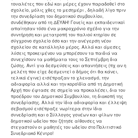
τουαλέτες που εδώ και μέρες έχουν παραδοθεί στο
ΑΝΘΕΚΤΙΚΗ
ΠΟΛΗ
σχολείο, μόλις χθες το μεσημέρι , δηλαδή λίγο πριν
την συνεδρίαση του δημοτικού συμβουλίου,
συνδέθηκαν από τη ΔΕΥΑΗ! Γονείς και εκπαιδευτικοί
απαίτησαν τόσο ένα μακροχρόνιο σχέδιο για την
συντήρηση και μετατροπή του παλιού κτηρίου σε
σύγχρονο σχολείο όσο και την ανέγερση νέου
σχολείου σε κατάλληλο μέρος. Αλλά και άμεσες
λύσεις προκειμένου να μπορέσουν τα παιδιά να
συνεχίσουν τα μαθήματα τους το Σεπτέμβρη δια
ζώσης. Αντί για δεσμεύσεις και απαντήσεις (πχ αν η
μελέτη που είχε δεσμευτεί ο δήμος ότι θα κάνει,
τελικά έγινε) εισέπραξαν το χλευασμό, την
αδιαφορία αλλά και την κοροϊδία από τη Δημοτική
Αρχή που έφτασε σε σημείο να προκαλέσει, δια του
προέδρου του Δημοτικού Συμβουλίου, τη διακοπή της
συνεδρίασης. Αλλά την ίδια αδιαφορία και έλλειψη
σεβασμού εισέπραξε νωρίτερα στην ίδια
συνεδρίαση και ο Σύλλογος γονέων και φίλων του
δημοτικού ωδείου που ζήτησε αίθουσες να
στεγαστούν οι μαθητές του ωδείου στο Πολιτιστικό
Συνεδριακό Κέντρο!