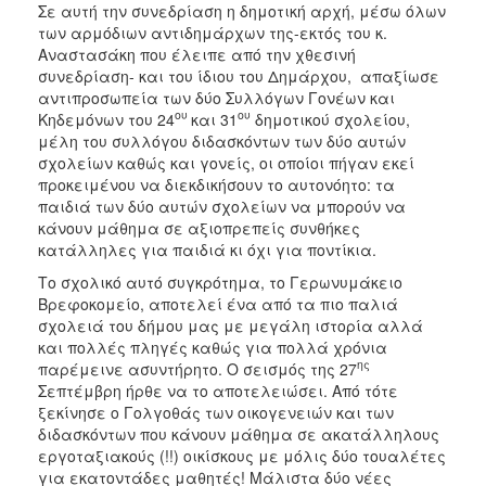
2018
Σε αυτή την συνεδρίαση η δημοτική αρχή, μέσω όλων
των αρμόδιων αντιδημάρχων της-εκτός του κ.
2017
Αναστασάκη που έλειπε από την χθεσινή
2016
συνεδρίαση- και του ίδιου του Δημάρχου, απαξίωσε
αντιπροσωπεία των δύο Συλλόγων Γονέων και
2015
ου
ου
Κηδεμόνων του 24
και 31
δημοτικού σχολείου,
2013
μέλη του συλλόγου διδασκόντων των δύο αυτών
σχολείων καθώς και γονείς, οι οποίοι πήγαν εκεί
2012
προκειμένου να διεκδικήσουν το αυτονόητο: τα
2011
παιδιά των δύο αυτών σχολείων να μπορούν να
κάνουν μάθημα σε αξιοπρεπείς συνθήκες
2010
κατάλληλες για παιδιά κι όχι για ποντίκια.
2006
Το σχολικό αυτό συγκρότημα, το Γερωνυμάκειο
Βρεφοκομείο, αποτελεί ένα από τα πιο παλιά
σχολειά του δήμου μας με μεγάλη ιστορία αλλά
και πολλές πληγές καθώς για πολλά χρόνια
ης
παρέμεινε ασυντήρητο. Ο σεισμός της 27
Ο
ΤΟΠΟΣ
Σεπτέμβρη ήρθε να το αποτελειώσει. Από τότε
ΜΑΣ
ξεκίνησε ο Γολγοθάς των οικογενειών και των
διδασκόντων που κάνουν μάθημα σε ακατάλληλους
ΠΟΛΙΤΙΣΜΟΣ
εργοταξιακούς (!!) οικίσκους με μόλις δύο τουαλέτες
για εκατοντάδες μαθητές! Μάλιστα δύο νέες