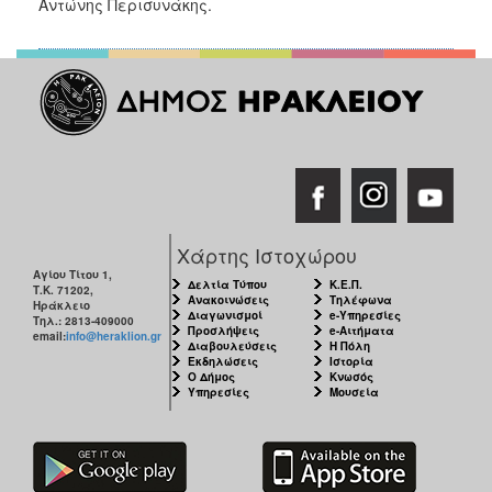
Αντώνης Περισυνάκης.
Χάρτης Ιστοχώρου
Αγίου Τίτου 1,
Δελτία Τύπου
Κ.Ε.Π.
Τ.Κ. 71202,
Ανακοινώσεις
Τηλέφωνα
Ηράκλειο
Διαγωνισμοί
e-Υπηρεσίες
Τηλ.: 2813-409000
Προσλήψεις
e-Αιτήματα
email:
info@heraklion.gr
Διαβουλεύσεις
Η Πόλη
Εκδηλώσεις
Ιστορία
Ο Δήμος
Κνωσός
Υπηρεσίες
Μουσεία