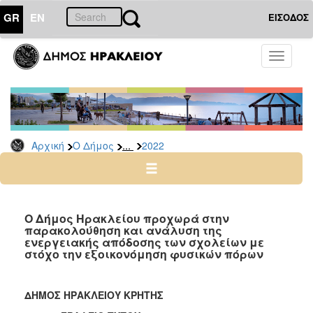
GR
EN
ΕΙΣΟΔΟΣ
Ο
Toggle
ΔΗΜΟΣ
navigati
Δελτία
Τύπου
Αρχείο
...
Αρχική
Ο Δήμος
2022
2026
2025
2024
2023
Ο Δήμος Ηρακλείου προχωρά στην
παρακολούθηση και ανάλυση της
2022
ενεργειακής απόδοσης των σχολείων με
2021
στόχο την εξοικονόμηση φυσικών πόρων
2020
2019
ΔΗΜΟΣ ΗΡΑΚΛΕΙΟΥ ΚΡΗΤΗΣ